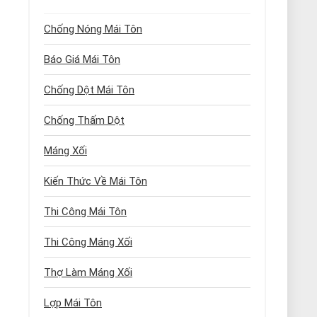
Chống Nóng Mái Tôn
Báo Giá Mái Tôn
Chống Dột Mái Tôn
Chống Thấm Dột
Máng Xối
Kiến Thức Về Mái Tôn
Thi Công Mái Tôn
Thi Công Máng Xối
Thợ Làm Máng Xối
Lợp Mái Tôn