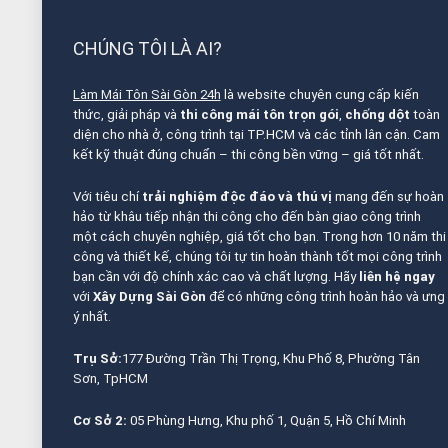
CHÚNG TÔI LÀ AI?
Làm Mái Tôn Sài Gòn 24h
là website chuyên cung cấp kiến
thức, giải pháp và
thi công mái tôn trọn gói
,
chống dột
toàn
diện cho nhà ở, công trình tại TP.HCM và các tỉnh lân cận. Cam
kết kỹ thuật đúng chuẩn – thi công bền vững – giá tốt nhất.
Với tiêu chí
trải nghiệm độc đáo và thú vị
mang đến sự hoàn
hảo từ khâu tiếp nhận thi công cho đến bàn giao công trình
một cách chuyên nghiệp, giá tốt cho bạn. Trong hơn 10 năm thi
công và thiết kế, chúng tôi tự tin hoàn thành tốt mọi công trình
bạn cần với độ chính xác cao và chất lượng. Hãy
liên hệ ngay
với
Xây Dựng Sài Gòn
để có những công trình hoàn hảo và ưng
ý nhất.
Trụ Sở:
177 Đường Trần Thị Trọng, Khu Phố 8, Phường Tân
Sơn, TpHCM
Cơ Sở 2:
05 Phùng Hưng, Khu phố 1, Quận 5, Hồ Chí Minh