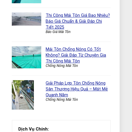
Thi Công Mái Tôn Giá Bao Nhiêu?
Báo Giá Chuẩn & Giải Đáp Chi
Tiết 2025
Báo Giá Mái Tôn
Mái Tôn Chống Nóng Có Tốt
Không? Giải Đáp Từ Chuyên Gia
Thi Công Mái Tôn
Chống Nóng Mái Tôn
Giải Pháp Lợp Tôn Chống Nóng
Sân Thượng Hiệu Quả – Mát Mẻ
Quanh Năm
Chống Nóng Mái Tôn
Dịch Vụ Chính: