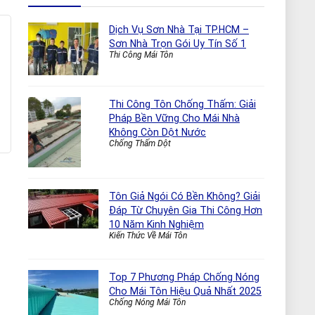
Dịch Vụ Sơn Nhà Tại TP.HCM –
Sơn Nhà Trọn Gói Uy Tín Số 1
Thi Công Mái Tôn
Thi Công Tôn Chống Thấm: Giải
Pháp Bền Vững Cho Mái Nhà
Không Còn Dột Nước
Chống Thấm Dột
Tôn Giả Ngói Có Bền Không? Giải
Đáp Từ Chuyên Gia Thi Công Hơn
10 Năm Kinh Nghiệm
Kiến Thức Về Mái Tôn
Top 7 Phương Pháp Chống Nóng
Cho Mái Tôn Hiệu Quả Nhất 2025
Chống Nóng Mái Tôn