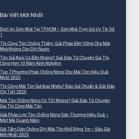
Bài Viết Mới Nhất
Dịch Vụ Sơn Nhà Tại TP.HCM – Sơn Nhà Trọn Gói Uy Tín Số
1
Thi Công Tôn Chống Thấm: Giải Pháp Bền Vững Cho Mái
Nhà Không Còn Dột Nước
Tôn Giả Ngói Có Bền Không? Giải Đáp Từ Chuyên Gia Thi
Công Hơn 10 Năm Kinh Nghiệm
Top 7 Phương Pháp Chống Nóng Cho Mái Tôn Hiệu Quả
Nhất 2025
Thi Công Mái Tôn Giá Bao Nhiêu? Báo Giá Chuẩn & Giải Đáp
Chi Tiết 2025
Mái Tôn Chống Nóng Có Tốt Không? Giải Đáp Từ Chuyên
Gia Thi Công Mái Tôn
Giải Pháp Lợp Tôn Chống Nóng Sân Thượng Hiệu Quả –
Mát Mẻ Quanh Năm
Giá Tấm Dán Chống Dột Mái Tôn Khổ Rộng 1m – Báo Giá
Mới Nhất 2025