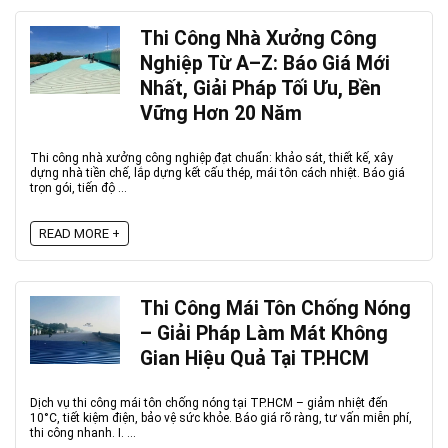
Thi Công Nhà Xưởng Công
Nghiệp Từ A–Z: Báo Giá Mới
Nhất, Giải Pháp Tối Ưu, Bền
Vững Hơn 20 Năm
Thi công nhà xưởng công nghiệp đạt chuẩn: khảo sát, thiết kế, xây
dựng nhà tiền chế, lắp dựng kết cấu thép, mái tôn cách nhiệt. Báo giá
trọn gói, tiến độ ...
READ MORE +
Thi Công Mái Tôn Chống Nóng
– Giải Pháp Làm Mát Không
Gian Hiệu Quả Tại TP.HCM
Dịch vụ thi công mái tôn chống nóng tại TP.HCM – giảm nhiệt đến
10°C, tiết kiệm điện, bảo vệ sức khỏe. Báo giá rõ ràng, tư vấn miễn phí,
thi công nhanh. I. ...