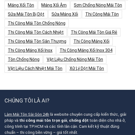
Máng Xối Tôn
Máng Xối Âm
Sơn Chống Nóng Mái Tôn
Sửa Mái Tôn Bị Dột
Sửa Máng Xối
Thi Công Mái Tôn
Thi Công Mái Tôn Chống Nóng
Thi Công Mái Tôn Cách Nhiệt
Thi Công Mái Tôn Giá Rẻ
Thi Công Mái Tôn Sân Thượng
Thi Công Máng Xối
Thi Công Máng Xối Inox
Thi Công Máng Xối Inox 304
Tôn Chống Nóng
Vật Liệu Chống Nóng Mái Tôn
Vật Liệu Cách Nhiệt Mái Tôn
Xử Lý Dột Mái Tôn
CHÚNG TÔI LÀ AI?
Làm Mái Tôn Sài Gòn 24h
là website chuyên cung cấp kiến thức, giải
pháp và
thi công mái tôn trọn gói
,
chống dột
toàn diện cho nhà ở,
công trình tại TP.HCM và các tỉnh lân cận. Cam kết kỹ thuật đúng
chuẩn – thi công bền vững – giá tốt nhất.