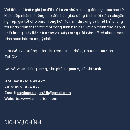
Với tiêu chí
trải nghiệm độc đáo và thú vị
mang đến sự hoàn hảo từ
khâu tiếp nhận thi công cho đến bàn giao công trình một cách chuyên
nghiệp, giá tốt cho bạn. Trong hơn 10 năm thi công và thiết kế, chúng
tôi tự tin hoàn thành tốt mọi công trình bạn cần với độ chính xác cao và
chất lượng. Hãy
liên hệ ngay
với
Xây Dựng Sài Gòn
để có những công
trình hoàn hảo và ưng ý nhất.
Trụ Sở:
177 Đường Trần Thị Trọng, Khu Phố 8, Phường Tân Sơn,
TpHCM
Cơ Sở 2:
05 Phùng Hưng, Khu phố 1, Quận 5, Hồ Chí Minh
Hotline:
0961 894 472
Zalo:
0961 894 472
Email:
xaydungsaigon24h@gmail.com
Website:
www.lammaiton.com
DỊCH VỤ CHÍNH