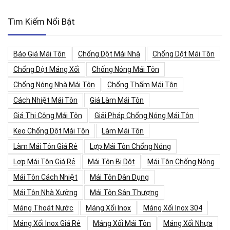
Tìm Kiếm Nổi Bật
Báo Giá Mái Tôn
Chống Dột Mái Nhà
Chống Dột Mái Tôn
Chống Dột Máng Xối
Chống Nóng Mái Tôn
Chống Nóng Nhà Mái Tôn
Chống Thấm Mái Tôn
Cách Nhiệt Mái Tôn
Giá Làm Mái Tôn
Giá Thi Công Mái Tôn
Giải Pháp Chống Nóng Mái Tôn
Keo Chống Dột Mái Tôn
Làm Mái Tôn
Làm Mái Tôn Giá Rẻ
Lợp Mái Tôn Chống Nóng
Lợp Mái Tôn Giá Rẻ
Mái Tôn Bị Dột
Mái Tôn Chống Nóng
Mái Tôn Cách Nhiệt
Mái Tôn Dân Dụng
Mái Tôn Nhà Xưởng
Mái Tôn Sân Thượng
Máng Thoát Nước
Máng Xối Inox
Máng Xối Inox 304
Máng Xối Inox Giá Rẻ
Máng Xối Mái Tôn
Máng Xối Nhựa