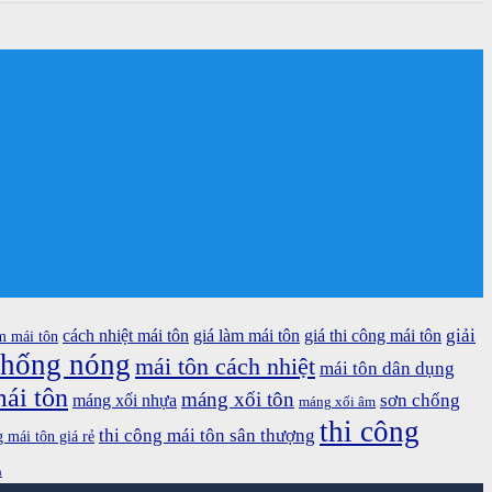
giải
cách nhiệt mái tôn
giá làm mái tôn
giá thi công mái tôn
m mái tôn
chống nóng
mái tôn cách nhiệt
mái tôn dân dụng
ái tôn
máng xối tôn
sơn chống
máng xối nhựa
máng xối âm
thi công
thi công mái tôn sân thượng
g mái tôn giá rẻ
n