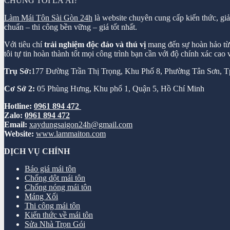
CHÚNG TÔI LÀ AI?
Làm Mái Tôn Sài Gòn 24h
là website chuyên cung cấp kiến thức, gi
chuẩn – thi công bền vững – giá tốt nhất.
Với tiêu chí
trải nghiệm độc đáo và thú vị
mang đến sự hoàn hảo từ k
tôi tự tin hoàn thành tốt mọi công trình bạn cần với độ chính xác cao
Trụ Sở:
177 Đường Trần Thị Trọng, Khu Phố 8, Phường Tân Sơn,
Cơ Sở 2:
05 Phùng Hưng, Khu phố 1, Quận 5, Hồ Chí Minh
Hotline:
0961 894 472
Zalo:
0961 894 472
Email:
xaydungsaigon24h@gmail.com
Website:
www.lammaiton.com
DỊCH VỤ CHÍNH
Báo giá mái tôn
Chống dột mái tôn
Chống nóng mái tôn
Máng Xối
Thi công mái tôn
Kiến thức về mái tôn
Sửa Nhà Trọn Gói