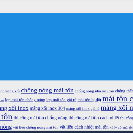
chống nóng mái tôn
chống thấ
dột máng xối
chống nóng nhà mái tôn
mái tôn 
lợp mái tôn chống nóng
lợp mái tôn giá rẻ
mái tôn bị dột
 rẻ
máng xối m
ng xối inox
máng xối inox 304
máng xối inox giá rẻ
 tôn
thi công mái tôn chống nóng
thi công mái tôn cách nhiệt
thi côn
 nóng
vật liệu cách nhiệt mái tôn
vật liệu chống nóng mái tôn
xử lý dột mái tô