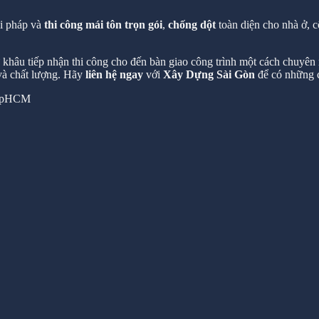
ải pháp và
thi công mái tôn trọn gói
,
chống dột
toàn diện cho nhà ở, c
hâu tiếp nhận thi công cho đến bàn giao công trình một cách chuyên n
 và chất lượng. Hãy
liên hệ ngay
với
Xây Dựng Sài Gòn
để có những c
 TpHCM