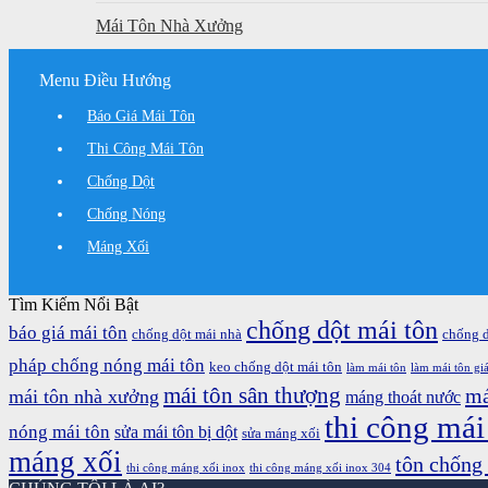
Mái Tôn Nhà Xưởng
Menu Điều Hướng
Báo Giá Mái Tôn
Thi Công Mái Tôn
Chống Dột
Chống Nóng
Máng Xối
Tìm Kiếm Nổi Bật
chống dột mái tôn
báo giá mái tôn
chống dột mái nhà
chống 
pháp chống nóng mái tôn
keo chống dột mái tôn
làm mái tôn
làm mái tôn giá
mái tôn sân thượng
má
mái tôn nhà xưởng
máng thoát nước
thi công mái
nóng mái tôn
sửa mái tôn bị dột
sửa máng xối
máng xối
tôn chống
thi công máng xối inox
thi công máng xối inox 304