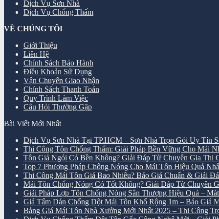
Dịch Vụ Sơn Nhà
Dịch Vụ Chống Thấm
VỀ CHÚNG TÔI
Giới Thiệu
Liên Hệ
Chính Sách Bảo Hành
Điều Khoản Sử Dụng
Vận Chuyển Giao Nhận
Chính Sách Thanh Toán
Quy Trình Làm Việc
Câu Hỏi Thường Gặp
Bài Viết Mới Nhất
Dịch Vụ Sơn Nhà Tại TP.HCM – Sơn Nhà Trọn Gói Uy Tín S
Thi Công Tôn Chống Thấm: Giải Pháp Bền Vững Cho Mái 
Tôn Giả Ngói Có Bền Không? Giải Đáp Từ Chuyên Gia Thi
Top 7 Phương Pháp Chống Nóng Cho Mái Tôn Hiệu Quả Nhấ
Thi Công Mái Tôn Giá Bao Nhiêu? Báo Giá Chuẩn & Giải Đáp
Mái Tôn Chống Nóng Có Tốt Không? Giải Đáp Từ Chuyên G
Giải Pháp Lợp Tôn Chống Nóng Sân Thượng Hiệu Quả – M
Giá Tấm Dán Chống Dột Mái Tôn Khổ Rộng 1m – Báo Giá M
Bảng Giá Mái Tôn Nhà Xưởng Mới Nhất 2025 – Thi Công Trọn