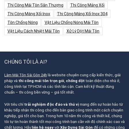
Thi Công Mái Tôn Sân Thượng
Thi Công Máng Xối
Thi Công Máng Xối Inox
Thi Công Máng Xối Inox 304
Tôn Chống Nóng
Vật Liệu Chống Nóng Mái Tôn
Vật Liệu Cách Nhiệt Mái Tôn
Xử Lý Dột Mái Tôn
CHÚNG TÔI LÀ AI?
Làm Mái Tôn Sài Gòn 24h
là website chuyên cung cấp kiến thức, giải
pháp và
thi công mái tôn trọn gói
,
chống dột
toàn diện cho nhà ở,
công trình tại TP.HCM và các tỉnh lân cận. Cam kết kỹ thuật đúng
chuẩn – thi công bền vững – giá tốt nhất.
Với tiêu chí
trải nghiệm độc đáo và thú vị
mang đến sự hoàn hảo từ
khâu tiếp nhận thi công cho đến bàn giao công trình một cách chuyên
nghiệp, giá tốt cho bạn. Trong hơn 10 năm thi công và thiết kế, chúng
tôi tự tin hoàn thành tốt mọi công trình bạn cần với độ chính xác cao và
chất lượng. Hãy
liên hệ ngay
với
Xây Dựng Sài Gòn
để có những công