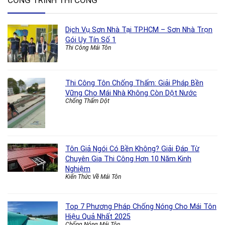
CÔNG TRÌNH THI CÔNG
Dịch Vụ Sơn Nhà Tại TP.HCM – Sơn Nhà Trọn
Gói Uy Tín Số 1
Thi Công Mái Tôn
Thi Công Tôn Chống Thấm: Giải Pháp Bền
Vững Cho Mái Nhà Không Còn Dột Nước
Chống Thấm Dột
Tôn Giả Ngói Có Bền Không? Giải Đáp Từ
Chuyên Gia Thi Công Hơn 10 Năm Kinh
Nghiệm
Kiến Thức Về Mái Tôn
Top 7 Phương Pháp Chống Nóng Cho Mái Tôn
Hiệu Quả Nhất 2025
Chống Nóng Mái Tôn