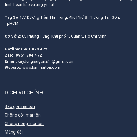
trình hoàn hảo và ưng ý nhất.
Trụ Sở:
177 Đường Trần Thị Trọng, Khu Phố 8, Phường Tân Sơn,
TpHCM
Cơ Sở 2:
05 Phùng Hưng, Khu phố 1, Quận 5, Hồ Chí Minh
Hotline:
0961 894 472
Zalo:
0961 894 472
Email:
xaydungsaigon24h@gmail.com
Website:
www.lammaiton.com
DỊCH VỤ CHÍNH
Báo giá mái tôn
Chống dột mái tôn
Chống nóng mái tôn
Máng Xối