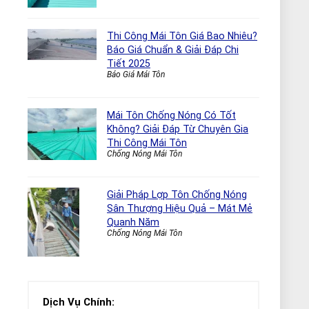
Thi Công Mái Tôn Giá Bao Nhiêu?
Báo Giá Chuẩn & Giải Đáp Chi
Tiết 2025
Báo Giá Mái Tôn
Mái Tôn Chống Nóng Có Tốt
Không? Giải Đáp Từ Chuyên Gia
Thi Công Mái Tôn
Chống Nóng Mái Tôn
Giải Pháp Lợp Tôn Chống Nóng
Sân Thượng Hiệu Quả – Mát Mẻ
Quanh Năm
Chống Nóng Mái Tôn
Dịch Vụ Chính: