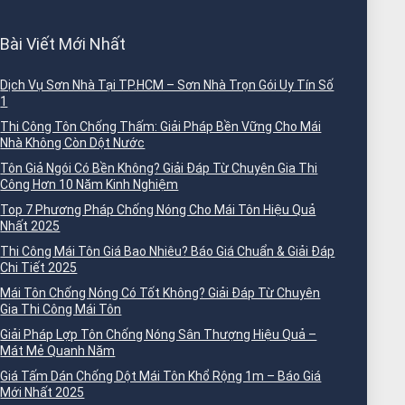
Bài Viết Mới Nhất
Dịch Vụ Sơn Nhà Tại TP.HCM – Sơn Nhà Trọn Gói Uy Tín Số
1
Thi Công Tôn Chống Thấm: Giải Pháp Bền Vững Cho Mái
Nhà Không Còn Dột Nước
Tôn Giả Ngói Có Bền Không? Giải Đáp Từ Chuyên Gia Thi
Công Hơn 10 Năm Kinh Nghiệm
Top 7 Phương Pháp Chống Nóng Cho Mái Tôn Hiệu Quả
Nhất 2025
Thi Công Mái Tôn Giá Bao Nhiêu? Báo Giá Chuẩn & Giải Đáp
Chi Tiết 2025
Mái Tôn Chống Nóng Có Tốt Không? Giải Đáp Từ Chuyên
Gia Thi Công Mái Tôn
Giải Pháp Lợp Tôn Chống Nóng Sân Thượng Hiệu Quả –
Mát Mẻ Quanh Năm
Giá Tấm Dán Chống Dột Mái Tôn Khổ Rộng 1m – Báo Giá
Mới Nhất 2025