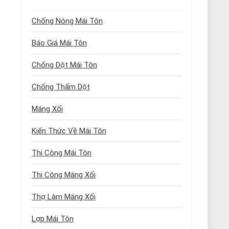
Chống Nóng Mái Tôn
Báo Giá Mái Tôn
Chống Dột Mái Tôn
Chống Thấm Dột
Máng Xối
Kiến Thức Về Mái Tôn
Thi Công Mái Tôn
Thi Công Máng Xối
Thợ Làm Máng Xối
Lợp Mái Tôn