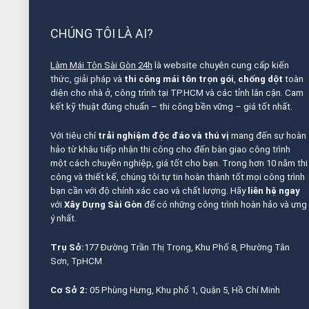
CHÚNG TÔI LÀ AI?
Làm Mái Tôn Sài Gòn 24h
là website chuyên cung cấp kiến
thức, giải pháp và
thi công mái tôn trọn gói
,
chống dột
toàn
diện cho nhà ở, công trình tại TP.HCM và các tỉnh lân cận. Cam
kết kỹ thuật đúng chuẩn – thi công bền vững – giá tốt nhất.
Với tiêu chí
trải nghiệm độc đáo và thú vị
mang đến sự hoàn
hảo từ khâu tiếp nhận thi công cho đến bàn giao công trình
một cách chuyên nghiệp, giá tốt cho bạn. Trong hơn 10 năm thi
công và thiết kế, chúng tôi tự tin hoàn thành tốt mọi công trình
bạn cần với độ chính xác cao và chất lượng. Hãy
liên hệ ngay
với
Xây Dựng Sài Gòn
để có những công trình hoàn hảo và ưng
ý nhất.
Trụ Sở:
177 Đường Trần Thị Trọng, Khu Phố 8, Phường Tân
Sơn, TpHCM
Cơ Sở 2:
05 Phùng Hưng, Khu phố 1, Quận 5, Hồ Chí Minh