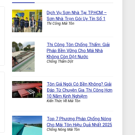
Dịch Vụ Sơn Nhà Tại TP.HCM –
Sơn Nhà Trọn Gói Uy Tín Số 1
Thi Công Mái Tôn
Thi Công Tôn Chống Thấm: Giải
Pháp Bền Vững Cho Mái Nhà
Không Còn Dột Nước
Chống Thấm Dột
Tôn Giả Ngói Có Bền Không? Giải
Đáp Từ Chuyên Gia Thi Công Hơn
10 Năm Kinh Nghiệm
Kiến Thức Về Mái Tôn
Top 7 Phương Pháp Chống Nóng
Cho Mái Tôn Hiệu Quả Nhất 2025
Chống Nóng Mái Tôn