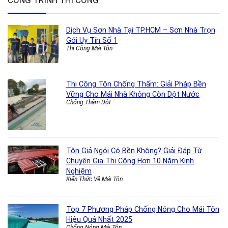
CÔNG TRÌNH THI CÔNG
Dịch Vụ Sơn Nhà Tại TP.HCM – Sơn Nhà Trọn
Gói Uy Tín Số 1
Thi Công Mái Tôn
Thi Công Tôn Chống Thấm: Giải Pháp Bền
Vững Cho Mái Nhà Không Còn Dột Nước
Chống Thấm Dột
Tôn Giả Ngói Có Bền Không? Giải Đáp Từ
Chuyên Gia Thi Công Hơn 10 Năm Kinh
Nghiệm
Kiến Thức Về Mái Tôn
Top 7 Phương Pháp Chống Nóng Cho Mái Tôn
Hiệu Quả Nhất 2025
Chống Nóng Mái Tôn