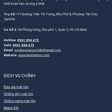
trình hoàn hảo và ưng ý nhất.
Trụ Sở:
177 Đường Trần Thị Trọng, Khu Phố 8, Phường Tân Sơn,
TpHCM
Cơ Sở 2:
05 Phùng Hưng, Khu phố 1, Quận 5, Hồ Chí Minh
Hotline:
0961 894 472
Zalo:
0961 894 472
Email:
xaydungsaigon24h@gmail.com
Website:
www.lammaiton.com
DỊCH VỤ CHÍNH
Báo giá mái tôn
Chống dột mái tôn
Chống nóng mái tôn
Máng Xối