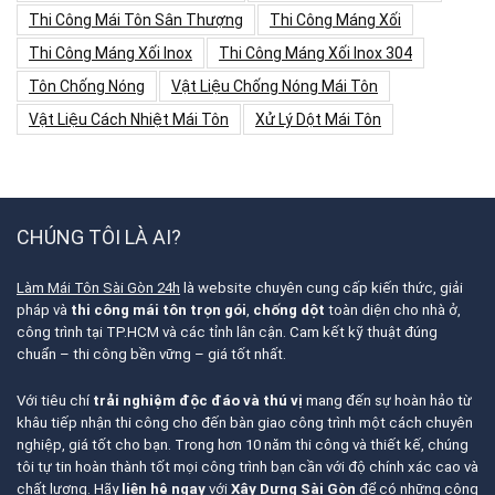
Thi Công Mái Tôn Sân Thượng
Thi Công Máng Xối
Thi Công Máng Xối Inox
Thi Công Máng Xối Inox 304
Tôn Chống Nóng
Vật Liệu Chống Nóng Mái Tôn
Vật Liệu Cách Nhiệt Mái Tôn
Xử Lý Dột Mái Tôn
CHÚNG TÔI LÀ AI?
Làm Mái Tôn Sài Gòn 24h
là website chuyên cung cấp kiến thức, giải
pháp và
thi công mái tôn trọn gói
,
chống dột
toàn diện cho nhà ở,
công trình tại TP.HCM và các tỉnh lân cận. Cam kết kỹ thuật đúng
chuẩn – thi công bền vững – giá tốt nhất.
Với tiêu chí
trải nghiệm độc đáo và thú vị
mang đến sự hoàn hảo từ
khâu tiếp nhận thi công cho đến bàn giao công trình một cách chuyên
nghiệp, giá tốt cho bạn. Trong hơn 10 năm thi công và thiết kế, chúng
tôi tự tin hoàn thành tốt mọi công trình bạn cần với độ chính xác cao và
chất lượng. Hãy
liên hệ ngay
với
Xây Dựng Sài Gòn
để có những công