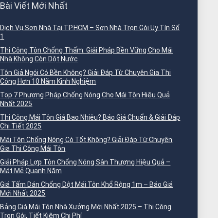
Bài Viết Mới Nhất
Dịch Vụ Sơn Nhà Tại TP.HCM – Sơn Nhà Trọn Gói Uy Tín Số
1
Thi Công Tôn Chống Thấm: Giải Pháp Bền Vững Cho Mái
Nhà Không Còn Dột Nước
Tôn Giả Ngói Có Bền Không? Giải Đáp Từ Chuyên Gia Thi
Công Hơn 10 Năm Kinh Nghiệm
Top 7 Phương Pháp Chống Nóng Cho Mái Tôn Hiệu Quả
Nhất 2025
Thi Công Mái Tôn Giá Bao Nhiêu? Báo Giá Chuẩn & Giải Đáp
Chi Tiết 2025
Mái Tôn Chống Nóng Có Tốt Không? Giải Đáp Từ Chuyên
Gia Thi Công Mái Tôn
Giải Pháp Lợp Tôn Chống Nóng Sân Thượng Hiệu Quả –
Mát Mẻ Quanh Năm
Giá Tấm Dán Chống Dột Mái Tôn Khổ Rộng 1m – Báo Giá
Mới Nhất 2025
Bảng Giá Mái Tôn Nhà Xưởng Mới Nhất 2025 – Thi Công
Trọn Gói, Tiết Kiệm Chi Phí