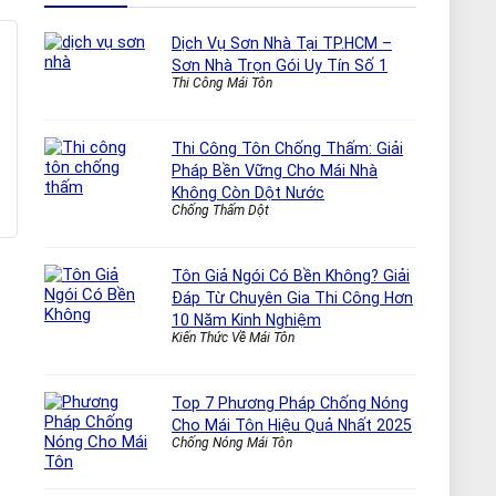
Dịch Vụ Sơn Nhà Tại TP.HCM –
Sơn Nhà Trọn Gói Uy Tín Số 1
Thi Công Mái Tôn
Thi Công Tôn Chống Thấm: Giải
Pháp Bền Vững Cho Mái Nhà
Không Còn Dột Nước
Chống Thấm Dột
Tôn Giả Ngói Có Bền Không? Giải
Đáp Từ Chuyên Gia Thi Công Hơn
10 Năm Kinh Nghiệm
Kiến Thức Về Mái Tôn
Top 7 Phương Pháp Chống Nóng
Cho Mái Tôn Hiệu Quả Nhất 2025
Chống Nóng Mái Tôn