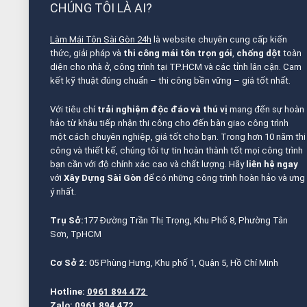
CHÚNG TÔI LÀ AI?
Làm Mái Tôn Sài Gòn 24h
là website chuyên cung cấp kiến
thức, giải pháp và
thi công mái tôn trọn gói
,
chống dột
toàn
diện cho nhà ở, công trình tại TP.HCM và các tỉnh lân cận. Cam
kết kỹ thuật đúng chuẩn – thi công bền vững – giá tốt nhất.
Với tiêu chí
trải nghiệm độc đáo và thú vị
mang đến sự hoàn
hảo từ khâu tiếp nhận thi công cho đến bàn giao công trình
một cách chuyên nghiệp, giá tốt cho bạn. Trong hơn 10 năm thi
công và thiết kế, chúng tôi tự tin hoàn thành tốt mọi công trình
bạn cần với độ chính xác cao và chất lượng. Hãy
liên hệ ngay
với
Xây Dựng Sài Gòn
để có những công trình hoàn hảo và ưng
ý nhất.
Trụ Sở:
177 Đường Trần Thị Trọng, Khu Phố 8, Phường Tân
Sơn, TpHCM
Cơ Sở 2:
05 Phùng Hưng, Khu phố 1, Quận 5, Hồ Chí Minh
Hotline:
0961 894 472
Zalo:
0961 894 472