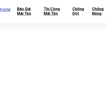
Báo Giá
Thi Công
Chống
Chống
Mái Tôn
Mái Tôn
Dột
Nóng