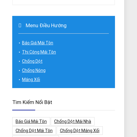
Menu Điều Hướng
Báo Giá Mái Tôn
Thi Công Mái Tôn
Chống Dột
Chống Nóng
Máng Xối
Tìm Kiếm Nổi Bật
Báo Giá Mái Tôn
Chống Dột Mái Nhà
Chống Dột Mái Tôn
Chống Dột Máng Xối