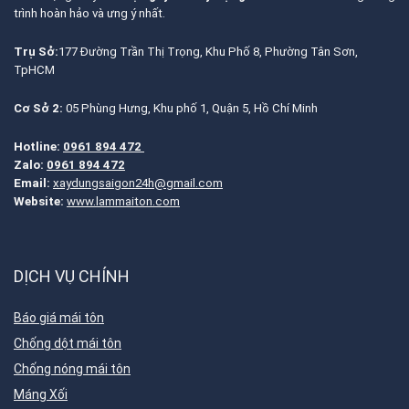
trình hoàn hảo và ưng ý nhất.
Trụ Sở:
177 Đường Trần Thị Trọng, Khu Phố 8, Phường Tân Sơn,
TpHCM
Cơ Sở 2:
05 Phùng Hưng, Khu phố 1, Quận 5, Hồ Chí Minh
Hotline:
0961 894 472
Zalo:
0961 894 472
Email:
xaydungsaigon24h@gmail.com
Website:
www.lammaiton.com
DỊCH VỤ CHÍNH
Báo giá mái tôn
Chống dột mái tôn
Chống nóng mái tôn
Máng Xối