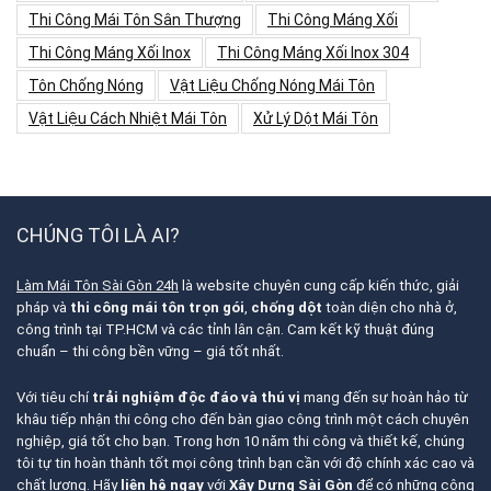
Thi Công Mái Tôn Sân Thượng
Thi Công Máng Xối
Thi Công Máng Xối Inox
Thi Công Máng Xối Inox 304
Tôn Chống Nóng
Vật Liệu Chống Nóng Mái Tôn
Vật Liệu Cách Nhiệt Mái Tôn
Xử Lý Dột Mái Tôn
CHÚNG TÔI LÀ AI?
Làm Mái Tôn Sài Gòn 24h
là website chuyên cung cấp kiến thức, giải
pháp và
thi công mái tôn trọn gói
,
chống dột
toàn diện cho nhà ở,
công trình tại TP.HCM và các tỉnh lân cận. Cam kết kỹ thuật đúng
chuẩn – thi công bền vững – giá tốt nhất.
Với tiêu chí
trải nghiệm độc đáo và thú vị
mang đến sự hoàn hảo từ
khâu tiếp nhận thi công cho đến bàn giao công trình một cách chuyên
nghiệp, giá tốt cho bạn. Trong hơn 10 năm thi công và thiết kế, chúng
tôi tự tin hoàn thành tốt mọi công trình bạn cần với độ chính xác cao và
chất lượng. Hãy
liên hệ ngay
với
Xây Dựng Sài Gòn
để có những công