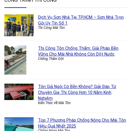
CÔNG TRÌNH THI CÔNG
Dịch Vụ Sơn Nhà Tại TP.HCM – Sơn Nhà Trọn
Gói Uy Tín Số 1
Thi Công Mái Tôn
Thi Công Tôn Chống Thấm: Giải Pháp Bền
Vững Cho Mái Nhà Không Còn Dột Nước
Chống Thấm Dột
Tôn Giả Ngói Có Bền Không? Giải Đáp Từ
Chuyên Gia Thi Công Hơn 10 Năm Kinh
Nghiệm
Kiến Thức Về Mái Tôn
Top 7 Phương Pháp Chống Nóng Cho Mái Tôn
Hiệu Quả Nhất 2025
Chống Nóng Mái Tôn