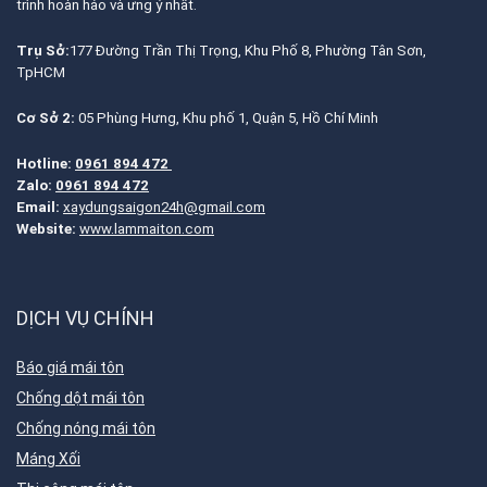
trình hoàn hảo và ưng ý nhất.
Trụ Sở:
177 Đường Trần Thị Trọng, Khu Phố 8, Phường Tân Sơn,
TpHCM
Cơ Sở 2:
05 Phùng Hưng, Khu phố 1, Quận 5, Hồ Chí Minh
Hotline:
0961 894 472
Zalo:
0961 894 472
Email:
xaydungsaigon24h@gmail.com
Website:
www.lammaiton.com
DỊCH VỤ CHÍNH
Báo giá mái tôn
Chống dột mái tôn
Chống nóng mái tôn
Máng Xối