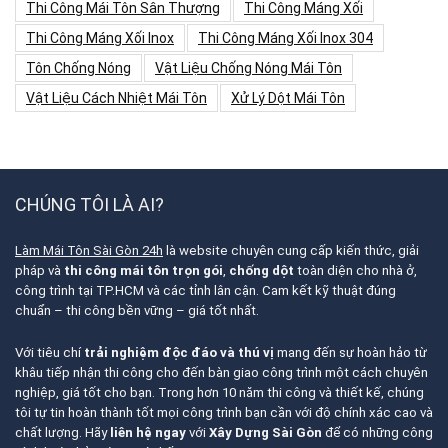
Thi Công Mái Tôn Sân Thượng
Thi Công Máng Xối
Thi Công Máng Xối Inox
Thi Công Máng Xối Inox 304
Tôn Chống Nóng
Vật Liệu Chống Nóng Mái Tôn
Vật Liệu Cách Nhiệt Mái Tôn
Xử Lý Dột Mái Tôn
CHÚNG TÔI LÀ AI?
Làm Mái Tôn Sài Gòn 24h
là website chuyên cung cấp kiến thức, giải
pháp và
thi công mái tôn trọn gói
,
chống dột
toàn diện cho nhà ở,
công trình tại TP.HCM và các tỉnh lân cận. Cam kết kỹ thuật đúng
chuẩn – thi công bền vững – giá tốt nhất.
Với tiêu chí
trải nghiệm độc đáo và thú vị
mang đến sự hoàn hảo từ
khâu tiếp nhận thi công cho đến bàn giao công trình một cách chuyên
nghiệp, giá tốt cho bạn. Trong hơn 10 năm thi công và thiết kế, chúng
tôi tự tin hoàn thành tốt mọi công trình bạn cần với độ chính xác cao và
chất lượng. Hãy
liên hệ ngay
với
Xây Dựng Sài Gòn
để có những công