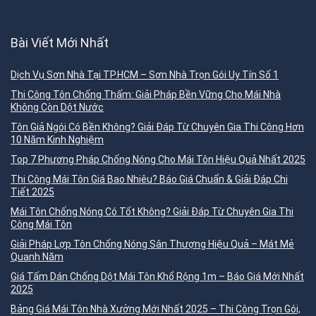
Bài Viết Mới Nhất
Dịch Vụ Sơn Nhà Tại TP.HCM – Sơn Nhà Trọn Gói Uy Tín Số 1
Thi Công Tôn Chống Thấm: Giải Pháp Bền Vững Cho Mái Nhà
Không Còn Dột Nước
Tôn Giả Ngói Có Bền Không? Giải Đáp Từ Chuyên Gia Thi Công Hơn
10 Năm Kinh Nghiệm
Top 7 Phương Pháp Chống Nóng Cho Mái Tôn Hiệu Quả Nhất 2025
Thi Công Mái Tôn Giá Bao Nhiêu? Báo Giá Chuẩn & Giải Đáp Chi
Tiết 2025
Mái Tôn Chống Nóng Có Tốt Không? Giải Đáp Từ Chuyên Gia Thi
Công Mái Tôn
Giải Pháp Lợp Tôn Chống Nóng Sân Thượng Hiệu Quả – Mát Mẻ
Quanh Năm
Giá Tấm Dán Chống Dột Mái Tôn Khổ Rộng 1m – Báo Giá Mới Nhất
2025
Bảng Giá Mái Tôn Nhà Xưởng Mới Nhất 2025 – Thi Công Trọn Gói,