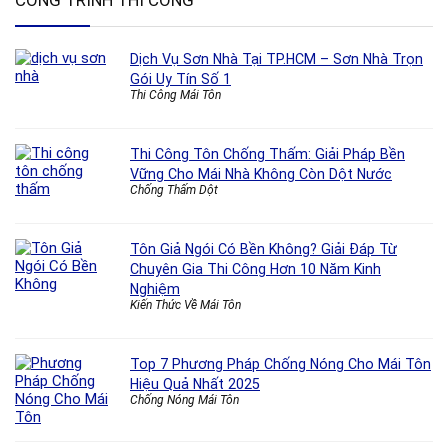
CÔNG TRÌNH THI CÔNG
Dịch Vụ Sơn Nhà Tại TP.HCM – Sơn Nhà Trọn
Gói Uy Tín Số 1
Thi Công Mái Tôn
Thi Công Tôn Chống Thấm: Giải Pháp Bền
Vững Cho Mái Nhà Không Còn Dột Nước
Chống Thấm Dột
Tôn Giả Ngói Có Bền Không? Giải Đáp Từ
Chuyên Gia Thi Công Hơn 10 Năm Kinh
Nghiệm
Kiến Thức Về Mái Tôn
Top 7 Phương Pháp Chống Nóng Cho Mái Tôn
Hiệu Quả Nhất 2025
Chống Nóng Mái Tôn