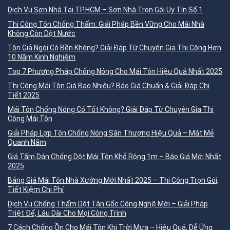
Dịch Vụ Sơn Nhà Tại TP.HCM – Sơn Nhà Trọn Gói Uy Tín Số 1
Thi Công Tôn Chống Thấm: Giải Pháp Bền Vững Cho Mái Nhà
Không Còn Dột Nước
Tôn Giả Ngói Có Bền Không? Giải Đáp Từ Chuyên Gia Thi Công Hơn
10 Năm Kinh Nghiệm
Top 7 Phương Pháp Chống Nóng Cho Mái Tôn Hiệu Quả Nhất 2025
Thi Công Mái Tôn Giá Bao Nhiêu? Báo Giá Chuẩn & Giải Đáp Chi
Tiết 2025
Mái Tôn Chống Nóng Có Tốt Không? Giải Đáp Từ Chuyên Gia Thi
Công Mái Tôn
Giải Pháp Lợp Tôn Chống Nóng Sân Thượng Hiệu Quả – Mát Mẻ
Quanh Năm
Giá Tấm Dán Chống Dột Mái Tôn Khổ Rộng 1m – Báo Giá Mới Nhất
2025
Bảng Giá Mái Tôn Nhà Xưởng Mới Nhất 2025 – Thi Công Trọn Gói,
Tiết Kiệm Chi Phí
Dịch Vụ Chống Thấm Dột Tận Gốc Công Nghệ Mới – Giải Pháp
Triệt Để, Lâu Dài Cho Mọi Công Trình
7 Cách Chống Ồn Cho Mái Tôn Khi Trời Mưa – Hiệu Quả, Dễ Ứng