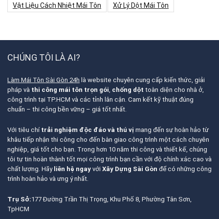
Vật Liệu Cách Nhiệt Mái Tôn
Xử Lý Dột Mái Tôn
CHÚNG TÔI LÀ AI?
Làm Mái Tôn Sài Gòn 24h
là website chuyên cung cấp kiến thức, giải
pháp và
thi công mái tôn trọn gói
,
chống dột
toàn diện cho nhà ở,
công trình tại TP.HCM và các tỉnh lân cận. Cam kết kỹ thuật đúng
chuẩn – thi công bền vững – giá tốt nhất.
Với tiêu chí
trải nghiệm độc đáo và thú vị
mang đến sự hoàn hảo từ
khâu tiếp nhận thi công cho đến bàn giao công trình một cách chuyên
nghiệp, giá tốt cho bạn. Trong hơn 10 năm thi công và thiết kế, chúng
tôi tự tin hoàn thành tốt mọi công trình bạn cần với độ chính xác cao và
chất lượng. Hãy
liên hệ ngay
với
Xây Dựng Sài Gòn
để có những công
trình hoàn hảo và ưng ý nhất.
Trụ Sở:
177 Đường Trần Thị Trọng, Khu Phố 8, Phường Tân Sơn,
TpHCM