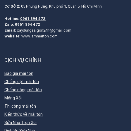
Cơ Sở 2:
05 Phùng Hưng, Khu phố 1, Quận 5, Hồ Chí Minh
Hotline:
0961 894 472
Zalo:
0961 894 472
Email:
xaydungsaigon24h@gmail.com
Website:
www.lammaiton.com
DỊCH VỤ CHÍNH
Báo giá mái tôn
Chống dột mái tôn
Chống nóng mái tôn
Máng Xối
Thi công mái tôn
Kiến thức về mái tôn
Sửa Nhà Trọn Gói
Dịch Vụ Sơn Nhà