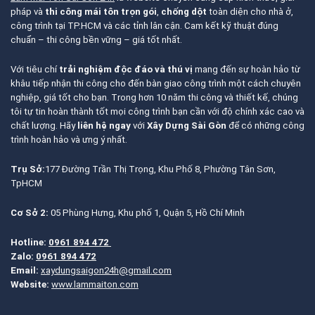
pháp và
thi công mái tôn trọn gói
,
chống dột
toàn diện cho nhà ở,
công trình tại TP.HCM và các tỉnh lân cận. Cam kết kỹ thuật đúng
chuẩn – thi công bền vững – giá tốt nhất.
Với tiêu chí
trải nghiệm độc đáo và thú vị
mang đến sự hoàn hảo từ
khâu tiếp nhận thi công cho đến bàn giao công trình một cách chuyên
nghiệp, giá tốt cho bạn. Trong hơn 10 năm thi công và thiết kế, chúng
tôi tự tin hoàn thành tốt mọi công trình bạn cần với độ chính xác cao và
chất lượng. Hãy
liên hệ ngay
với
Xây Dựng Sài Gòn
để có những công
trình hoàn hảo và ưng ý nhất.
Trụ Sở:
177 Đường Trần Thị Trọng, Khu Phố 8, Phường Tân Sơn,
TpHCM
Cơ Sở 2:
05 Phùng Hưng, Khu phố 1, Quận 5, Hồ Chí Minh
Hotline:
0961 894 472
Zalo:
0961 894 472
Email:
xaydungsaigon24h@gmail.com
Website:
www.lammaiton.com