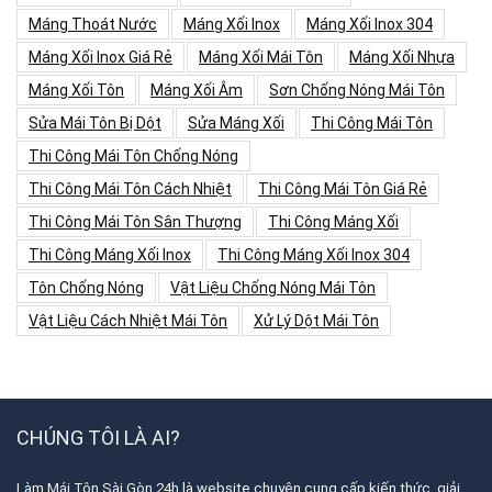
Máng Thoát Nước
Máng Xối Inox
Máng Xối Inox 304
Máng Xối Inox Giá Rẻ
Máng Xối Mái Tôn
Máng Xối Nhựa
Máng Xối Tôn
Máng Xối Âm
Sơn Chống Nóng Mái Tôn
Sửa Mái Tôn Bị Dột
Sửa Máng Xối
Thi Công Mái Tôn
Thi Công Mái Tôn Chống Nóng
Thi Công Mái Tôn Cách Nhiệt
Thi Công Mái Tôn Giá Rẻ
Thi Công Mái Tôn Sân Thượng
Thi Công Máng Xối
Thi Công Máng Xối Inox
Thi Công Máng Xối Inox 304
Tôn Chống Nóng
Vật Liệu Chống Nóng Mái Tôn
Vật Liệu Cách Nhiệt Mái Tôn
Xử Lý Dột Mái Tôn
CHÚNG TÔI LÀ AI?
Làm Mái Tôn Sài Gòn 24h
là website chuyên cung cấp kiến thức, giải