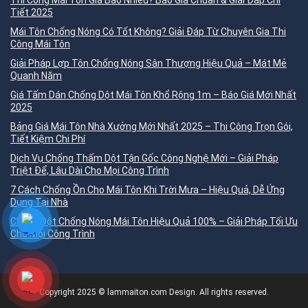
Thi Công Mái Tôn Giá Bao Nhiêu? Báo Giá Chuẩn & Giải Đáp Chi
Tiết 2025
Mái Tôn Chống Nóng Có Tốt Không? Giải Đáp Từ Chuyên Gia Thi
Công Mái Tôn
Giải Pháp Lợp Tôn Chống Nóng Sân Thượng Hiệu Quả – Mát Mẻ
Quanh Năm
Giá Tấm Dán Chống Dột Mái Tôn Khổ Rộng 1m – Báo Giá Mới Nhất
2025
Bảng Giá Mái Tôn Nhà Xưởng Mới Nhất 2025 – Thi Công Trọn Gói,
Tiết Kiệm Chi Phí
Dịch Vụ Chống Thấm Dột Tận Gốc Công Nghệ Mới – Giải Pháp
Triệt Để, Lâu Dài Cho Mọi Công Trình
7 Cách Chống Ồn Cho Mái Tôn Khi Trời Mưa – Hiệu Quả, Dễ Ứng
Dụng Tại Nhà
Chống Dột Chống Nóng Mái Tôn Hiệu Quả 100% – Giải Pháp Tối Ưu
Cho Mọi Công Trình
Copyright 2025 © lammaiton.com Design. All rights reserved.