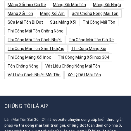
Máng Xối Inox Giá Rẻ
Máng Xối Mái Tôn
Máng Xối Nhựa
Máng Xối Tôn
Máng Xối Âm
Sơn Chống Nóng Mái Tôn
Sửa Mái Tôn Bị Dột
Sửa Máng Xối
Thi Công Mái Tôn
Thi Công Mái Tôn Chống Nóng
Thi Công Mái Tôn Cách Nhiệt
Thi Công Mái Tôn Giá Rẻ
Thi Công Mái Tôn Sân Thượng
Thi Công Máng Xối
Thi Công Máng Xối Inox
Thi Công Máng Xối Inox 304
Tôn Chống Nóng
Vật Liệu Chống Nóng Mái Tôn
Vật Liệu Cách Nhiệt Mái Tôn
Xử Lý Dột Mái Tôn
CHÚNG TÔI LÀ AI?
Làm Mái Tôn Sài Gòn 24h
là website chuyên cung cấp kiến thức, giải
pháp và
thi công mái tôn trọn gói
,
chống dột
toàn diện cho nhà ở,