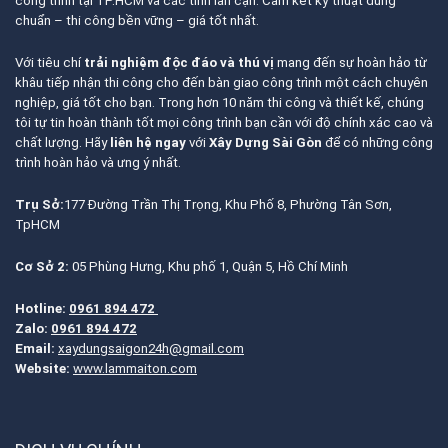
công trình tại TP.HCM và các tỉnh lân cận. Cam kết kỹ thuật đúng
chuẩn – thi công bền vững – giá tốt nhất.
Với tiêu chí
trải nghiệm độc đáo và thú vị
mang đến sự hoàn hảo từ
khâu tiếp nhận thi công cho đến bàn giao công trình một cách chuyên
nghiệp, giá tốt cho bạn. Trong hơn 10 năm thi công và thiết kế, chúng
tôi tự tin hoàn thành tốt mọi công trình bạn cần với độ chính xác cao và
chất lượng. Hãy
liên hệ ngay
với
Xây Dựng Sài Gòn
để có những công
trình hoàn hảo và ưng ý nhất.
Trụ Sở:
177 Đường Trần Thị Trọng, Khu Phố 8, Phường Tân Sơn,
TpHCM
Cơ Sở 2:
05 Phùng Hưng, Khu phố 1, Quận 5, Hồ Chí Minh
Hotline:
0961 894 472
Zalo:
0961 894 472
Email:
xaydungsaigon24h@gmail.com
Website:
www.lammaiton.com