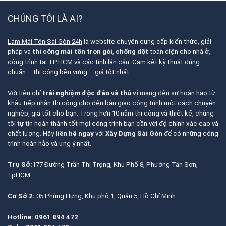
CHÚNG TÔI LÀ AI?
Làm Mái Tôn Sài Gòn 24h
là website chuyên cung cấp kiến thức, giải
pháp và
thi công mái tôn trọn gói
,
chống dột
toàn diện cho nhà ở,
công trình tại TP.HCM và các tỉnh lân cận. Cam kết kỹ thuật đúng
chuẩn – thi công bền vững – giá tốt nhất.
Với tiêu chí
trải nghiệm độc đáo và thú vị
mang đến sự hoàn hảo từ
khâu tiếp nhận thi công cho đến bàn giao công trình một cách chuyên
nghiệp, giá tốt cho bạn. Trong hơn 10 năm thi công và thiết kế, chúng
tôi tự tin hoàn thành tốt mọi công trình bạn cần với độ chính xác cao và
chất lượng. Hãy
liên hệ ngay
với
Xây Dựng Sài Gòn
để có những công
trình hoàn hảo và ưng ý nhất.
Trụ Sở:
177 Đường Trần Thị Trọng, Khu Phố 8, Phường Tân Sơn,
TpHCM
Cơ Sở 2:
05 Phùng Hưng, Khu phố 1, Quận 5, Hồ Chí Minh
Hotline:
0961 894 472