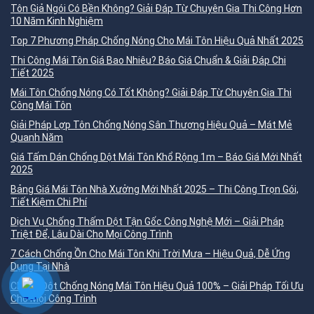
Tôn Giả Ngói Có Bền Không? Giải Đáp Từ Chuyên Gia Thi Công Hơn
10 Năm Kinh Nghiệm
Top 7 Phương Pháp Chống Nóng Cho Mái Tôn Hiệu Quả Nhất 2025
Thi Công Mái Tôn Giá Bao Nhiêu? Báo Giá Chuẩn & Giải Đáp Chi
Tiết 2025
Mái Tôn Chống Nóng Có Tốt Không? Giải Đáp Từ Chuyên Gia Thi
Công Mái Tôn
Giải Pháp Lợp Tôn Chống Nóng Sân Thượng Hiệu Quả – Mát Mẻ
Quanh Năm
Giá Tấm Dán Chống Dột Mái Tôn Khổ Rộng 1m – Báo Giá Mới Nhất
2025
Bảng Giá Mái Tôn Nhà Xưởng Mới Nhất 2025 – Thi Công Trọn Gói,
Tiết Kiệm Chi Phí
Dịch Vụ Chống Thấm Dột Tận Gốc Công Nghệ Mới – Giải Pháp
Triệt Để, Lâu Dài Cho Mọi Công Trình
7 Cách Chống Ồn Cho Mái Tôn Khi Trời Mưa – Hiệu Quả, Dễ Ứng
Dụng Tại Nhà
Chống Dột Chống Nóng Mái Tôn Hiệu Quả 100% – Giải Pháp Tối Ưu
Cho Mọi Công Trình