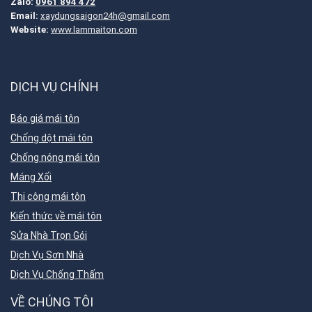
Zalo:
0961 894 472
Email:
xaydungsaigon24h@gmail.com
Website:
www.lammaiton.com
DỊCH VỤ CHÍNH
Báo giá mái tôn
Chống dột mái tôn
Chống nóng mái tôn
Máng Xối
Thi công mái tôn
Kiến thức về mái tôn
Sửa Nhà Trọn Gói
Dịch Vụ Sơn Nhà
Dịch Vụ Chống Thấm
VỀ CHÚNG TÔI