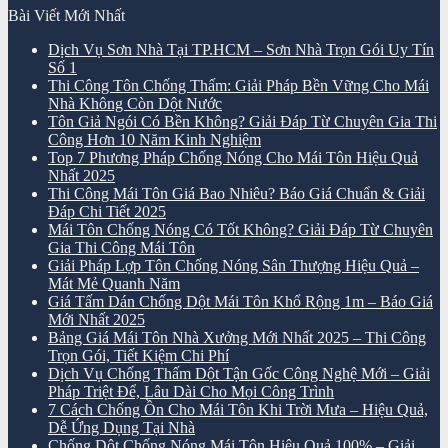
Bài Viết Mới Nhất
Dịch Vụ Sơn Nhà Tại TP.HCM – Sơn Nhà Trọn Gói Uy Tín
Số 1
Thi Công Tôn Chống Thấm: Giải Pháp Bền Vững Cho Mái
Nhà Không Còn Dột Nước
Tôn Giả Ngói Có Bền Không? Giải Đáp Từ Chuyên Gia Thi
Công Hơn 10 Năm Kinh Nghiệm
Top 7 Phương Pháp Chống Nóng Cho Mái Tôn Hiệu Quả
Nhất 2025
Thi Công Mái Tôn Giá Bao Nhiêu? Báo Giá Chuẩn & Giải
Đáp Chi Tiết 2025
Mái Tôn Chống Nóng Có Tốt Không? Giải Đáp Từ Chuyên
Gia Thi Công Mái Tôn
Giải Pháp Lợp Tôn Chống Nóng Sân Thượng Hiệu Quả –
Mát Mẻ Quanh Năm
Giá Tấm Dán Chống Dột Mái Tôn Khổ Rộng 1m – Báo Giá
Mới Nhất 2025
Bảng Giá Mái Tôn Nhà Xưởng Mới Nhất 2025 – Thi Công
Trọn Gói, Tiết Kiệm Chi Phí
Dịch Vụ Chống Thấm Dột Tận Gốc Công Nghệ Mới – Giải
Pháp Triệt Để, Lâu Dài Cho Mọi Công Trình
7 Cách Chống Ồn Cho Mái Tôn Khi Trời Mưa – Hiệu Quả,
Dễ Ứng Dụng Tại Nhà
Chống Dột Chống Nóng Mái Tôn Hiệu Quả 100% – Giải