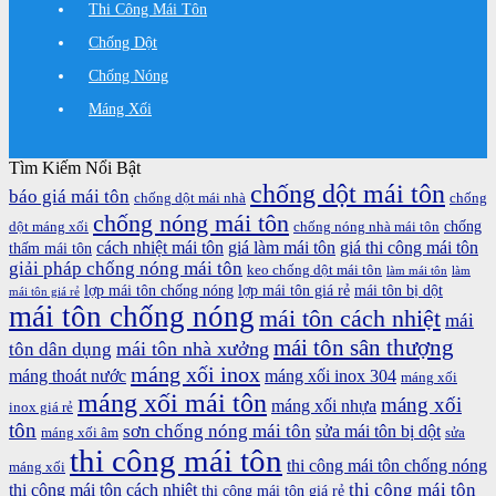
Thi Công Mái Tôn
Chống Dột
Chống Nóng
Máng Xối
Tìm Kiếm Nổi Bật
chống dột mái tôn
báo giá mái tôn
chống dột mái nhà
chống
chống nóng mái tôn
chống
dột máng xối
chống nóng nhà mái tôn
cách nhiệt mái tôn
giá làm mái tôn
giá thi công mái tôn
thấm mái tôn
giải pháp chống nóng mái tôn
keo chống dột mái tôn
làm mái tôn
làm
lợp mái tôn chống nóng
lợp mái tôn giá rẻ
mái tôn bị dột
mái tôn giá rẻ
mái tôn chống nóng
mái tôn cách nhiệt
mái
mái tôn sân thượng
mái tôn nhà xưởng
tôn dân dụng
máng xối inox
máng thoát nước
máng xối inox 304
máng xối
máng xối mái tôn
máng xối
máng xối nhựa
inox giá rẻ
tôn
sơn chống nóng mái tôn
sửa mái tôn bị dột
máng xối âm
sửa
thi công mái tôn
thi công mái tôn chống nóng
máng xối
thi công mái tôn
thi công mái tôn cách nhiệt
thi công mái tôn giá rẻ