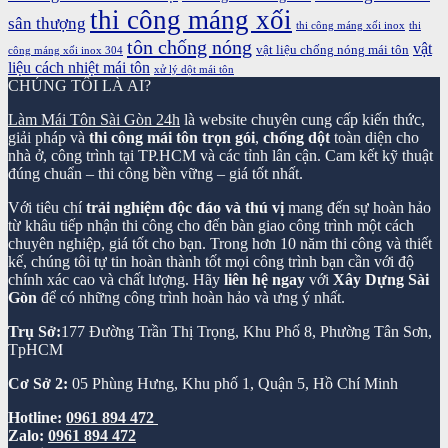
thi công máng xối
sân thượng
thi công máng xối inox
thi
tôn chống nóng
vật
vật liệu chống nóng mái tôn
công máng xối inox 304
liệu cách nhiệt mái tôn
xử lý dột mái tôn
CHÚNG TÔI LÀ AI?
Làm Mái Tôn Sài Gòn 24h
là website chuyên cung cấp kiến thức,
giải pháp và
thi công mái tôn trọn gói
,
chống dột
toàn diện cho
nhà ở, công trình tại TP.HCM và các tỉnh lân cận. Cam kết kỹ thuật
đúng chuẩn – thi công bền vững – giá tốt nhất.
Với tiêu chí
trải nghiệm độc đáo và thú vị
mang đến sự hoàn hảo
từ khâu tiếp nhận thi công cho đến bàn giao công trình một cách
chuyên nghiệp, giá tốt cho bạn. Trong hơn 10 năm thi công và thiết
kế, chúng tôi tự tin hoàn thành tốt mọi công trình bạn cần với độ
chính xác cao và chất lượng. Hãy
liên hệ ngay
với
Xây Dựng Sài
Gòn
để có những công trình hoàn hảo và ưng ý nhất.
Trụ Sở:
177 Đường Trần Thị Trọng, Khu Phố 8, Phường Tân Sơn,
TpHCM
Cơ Sở 2:
05 Phùng Hưng, Khu phố 1, Quận 5, Hồ Chí Minh
Hotline:
0961 894 472
Zalo:
0961 894 472