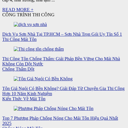
READ MORE +
CÔNG TRÌNH THI CÔNG
Dịch Vụ Sơn Nhà Tại TP.HCM – Sơn Nhà Trọn Gói Uy Tín Số 1
Thi Công Mái Tôn
Thi Công Tôn Chống Thấm: Giải Pháp Bền Vững Cho Mái Nhà
Không Còn Dột Nước
Chống Thấm Dột
Tôn Giả Ngói Có Bền Không? Giải Đáp Từ Chuyên Gia Thi Công
Hơn 10 Năm Kinh Nghiệm
Kiến Thức Về Mái Tôn
Top 7 Phương Pháp Chống Nóng Cho Mái Tôn Hiệu Quả Nhất
2025