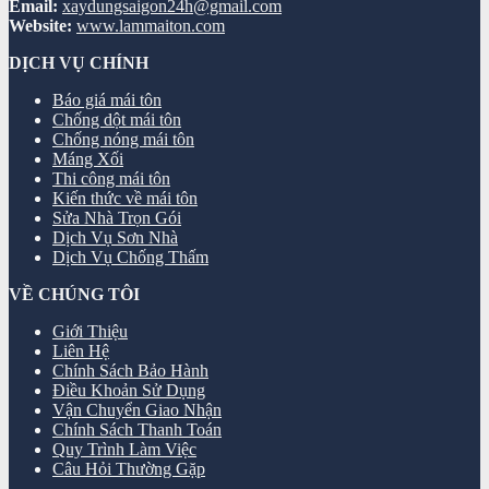
Email:
xaydungsaigon24h@gmail.com
Website:
www.lammaiton.com
DỊCH VỤ CHÍNH
Báo giá mái tôn
Chống dột mái tôn
Chống nóng mái tôn
Máng Xối
Thi công mái tôn
Kiến thức về mái tôn
Sửa Nhà Trọn Gói
Dịch Vụ Sơn Nhà
Dịch Vụ Chống Thấm
VỀ CHÚNG TÔI
Giới Thiệu
Liên Hệ
Chính Sách Bảo Hành
Điều Khoản Sử Dụng
Vận Chuyển Giao Nhận
Chính Sách Thanh Toán
Quy Trình Làm Việc
Câu Hỏi Thường Gặp