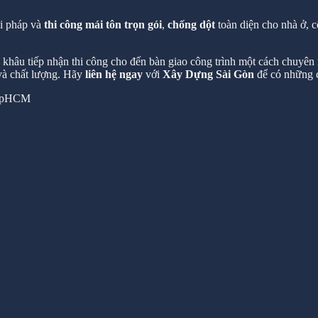
ải pháp và
thi công mái tôn trọn gói
,
chống dột
toàn diện cho nhà ở, c
hâu tiếp nhận thi công cho đến bàn giao công trình một cách chuyên n
 và chất lượng. Hãy
liên hệ ngay
với
Xây Dựng Sài Gòn
để có những c
 TpHCM