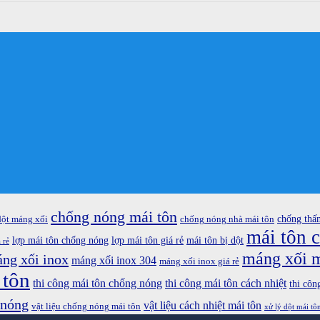
chống nóng mái tôn
chống thấ
dột máng xối
chống nóng nhà mái tôn
mái tôn 
lợp mái tôn chống nóng
lợp mái tôn giá rẻ
mái tôn bị dột
 rẻ
máng xối m
ng xối inox
máng xối inox 304
máng xối inox giá rẻ
 tôn
thi công mái tôn chống nóng
thi công mái tôn cách nhiệt
thi côn
 nóng
vật liệu cách nhiệt mái tôn
vật liệu chống nóng mái tôn
xử lý dột mái tô