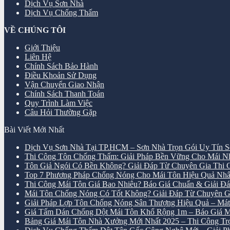
Dịch Vụ Sơn Nhà
Dịch Vụ Chống Thấm
VỀ CHÚNG TÔI
Giới Thiệu
Liên Hệ
Chính Sách Bảo Hành
Điều Khoản Sử Dụng
Vận Chuyển Giao Nhận
Chính Sách Thanh Toán
Quy Trình Làm Việc
Câu Hỏi Thường Gặp
Bài Viết Mới Nhất
Dịch Vụ Sơn Nhà Tại TP.HCM – Sơn Nhà Trọn Gói Uy Tín S
Thi Công Tôn Chống Thấm: Giải Pháp Bền Vững Cho Mái 
Tôn Giả Ngói Có Bền Không? Giải Đáp Từ Chuyên Gia Thi
Top 7 Phương Pháp Chống Nóng Cho Mái Tôn Hiệu Quả Nhấ
Thi Công Mái Tôn Giá Bao Nhiêu? Báo Giá Chuẩn & Giải Đáp
Mái Tôn Chống Nóng Có Tốt Không? Giải Đáp Từ Chuyên G
Giải Pháp Lợp Tôn Chống Nóng Sân Thượng Hiệu Quả – M
Giá Tấm Dán Chống Dột Mái Tôn Khổ Rộng 1m – Báo Giá M
Bảng Giá Mái Tôn Nhà Xưởng Mới Nhất 2025 – Thi Công Trọn