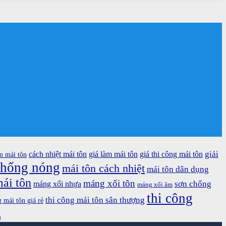
giải
cách nhiệt mái tôn
giá làm mái tôn
giá thi công mái tôn
m mái tôn
chống nóng
mái tôn cách nhiệt
mái tôn dân dụng
ái tôn
máng xối tôn
sơn chống
máng xối nhựa
máng xối âm
thi công
thi công mái tôn sân thượng
g mái tôn giá rẻ
n