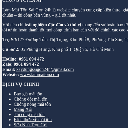
CHÚNG TÔI LÀ AI?
Làm Mái Tôn Sài Gòn 24h
là website chuyên cung cấp kiến thức, gi
chuẩn – thi công bền vững – giá tốt nhất.
Với tiêu chí
trải nghiệm độc đáo và thú vị
mang đến sự hoàn hảo từ k
tôi tự tin hoàn thành tốt mọi công trình bạn cần với độ chính xác cao
Trụ Sở:
177 Đường Trần Thị Trọng, Khu Phố 8, Phường Tân Sơn,
Cơ Sở 2:
05 Phùng Hưng, Khu phố 1, Quận 5, Hồ Chí Minh
Hotline:
0961 894 472
Zalo:
0961 894 472
Email:
xaydungsaigon24h@gmail.com
Website:
www.lammaiton.com
DỊCH VỤ CHÍNH
Báo giá mái tôn
Chống dột mái tôn
Chống nóng mái tôn
Máng Xối
Thi công mái tôn
Kiến thức về mái tôn
Sửa Nhà Trọn Gói