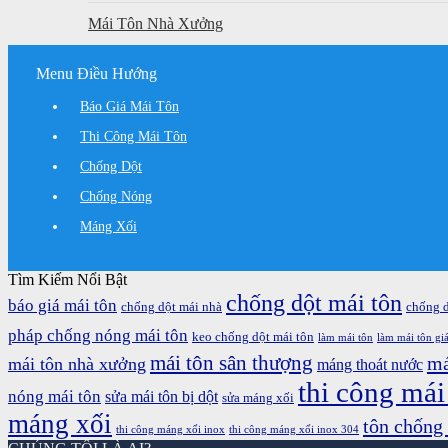
Mái Tôn Nhà Xưởng
Menu Điều Hướng
Báo Giá Mái Tôn
Thi Công Mái Tôn
Chống Dột
Chống Nóng
Máng Xối
Tìm Kiếm Nổi Bật
chống dột mái tôn
báo giá mái tôn
chống dột mái nhà
chống 
pháp chống nóng mái tôn
keo chống dột mái tôn
làm mái tôn
làm mái tôn giá
mái tôn sân thượng
má
mái tôn nhà xưởng
máng thoát nước
thi công mái
nóng mái tôn
sửa mái tôn bị dột
sửa máng xối
máng xối
tôn chống
thi công máng xối inox
thi công máng xối inox 304