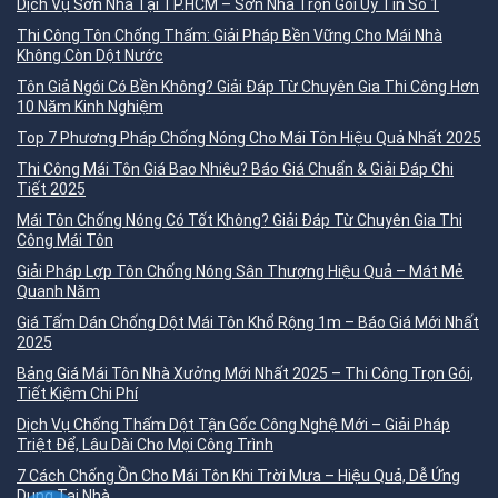
Dịch Vụ Sơn Nhà Tại TP.HCM – Sơn Nhà Trọn Gói Uy Tín Số 1
Thi Công Tôn Chống Thấm: Giải Pháp Bền Vững Cho Mái Nhà
Không Còn Dột Nước
Tôn Giả Ngói Có Bền Không? Giải Đáp Từ Chuyên Gia Thi Công Hơn
10 Năm Kinh Nghiệm
Top 7 Phương Pháp Chống Nóng Cho Mái Tôn Hiệu Quả Nhất 2025
Thi Công Mái Tôn Giá Bao Nhiêu? Báo Giá Chuẩn & Giải Đáp Chi
Tiết 2025
Mái Tôn Chống Nóng Có Tốt Không? Giải Đáp Từ Chuyên Gia Thi
Công Mái Tôn
Giải Pháp Lợp Tôn Chống Nóng Sân Thượng Hiệu Quả – Mát Mẻ
Quanh Năm
Giá Tấm Dán Chống Dột Mái Tôn Khổ Rộng 1m – Báo Giá Mới Nhất
2025
Bảng Giá Mái Tôn Nhà Xưởng Mới Nhất 2025 – Thi Công Trọn Gói,
Tiết Kiệm Chi Phí
Dịch Vụ Chống Thấm Dột Tận Gốc Công Nghệ Mới – Giải Pháp
Triệt Để, Lâu Dài Cho Mọi Công Trình
7 Cách Chống Ồn Cho Mái Tôn Khi Trời Mưa – Hiệu Quả, Dễ Ứng
Dụng Tại Nhà