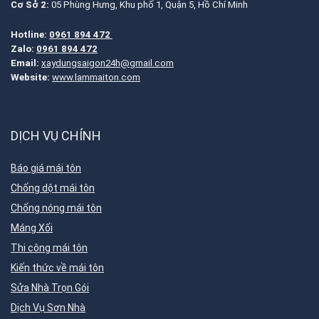
Cơ Sở 2:
05 Phùng Hưng, Khu phố 1, Quận 5, Hồ Chí Minh
Hotline:
0961 894 472
Zalo:
0961 894 472
Email:
xaydungsaigon24h@gmail.com
Website:
www.lammaiton.com
DỊCH VỤ CHÍNH
Báo giá mái tôn
Chống dột mái tôn
Chống nóng mái tôn
Máng Xối
Thi công mái tôn
Kiến thức về mái tôn
Sửa Nhà Trọn Gói
Dịch Vụ Sơn Nhà