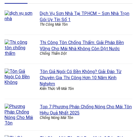
Dịch Vụ Sơn Nhà Tại TP.HCM – Sơn Nhà Trọn
Gói Uy Tín Số 1
Thi Công Mái Tôn
Thi Công Tôn Chống Thấm: Giải Pháp Bền
Vững Cho Mái Nhà Không Còn Dột Nước
Chống Thấm Dột
Tôn Giả Ngói Có Bền Không? Giải Đáp Từ
Chuyên Gia Thi Công Hơn 10 Năm Kinh
Nghiệm
Kiến Thức Về Mái Tôn
Top 7 Phương Pháp Chống Nóng Cho Mái Tôn
Hiệu Quả Nhất 2025
Chống Nóng Mái Tôn