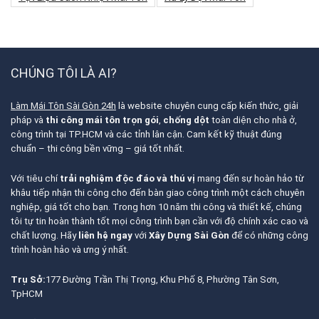
CHÚNG TÔI LÀ AI?
Làm Mái Tôn Sài Gòn 24h
là website chuyên cung cấp kiến thức, giải
pháp và
thi công mái tôn trọn gói
,
chống dột
toàn diện cho nhà ở,
công trình tại TP.HCM và các tỉnh lân cận. Cam kết kỹ thuật đúng
chuẩn – thi công bền vững – giá tốt nhất.
Với tiêu chí
trải nghiệm độc đáo và thú vị
mang đến sự hoàn hảo từ
khâu tiếp nhận thi công cho đến bàn giao công trình một cách chuyên
nghiệp, giá tốt cho bạn. Trong hơn 10 năm thi công và thiết kế, chúng
tôi tự tin hoàn thành tốt mọi công trình bạn cần với độ chính xác cao và
chất lượng. Hãy
liên hệ ngay
với
Xây Dựng Sài Gòn
để có những công
trình hoàn hảo và ưng ý nhất.
Trụ Sở:
177 Đường Trần Thị Trọng, Khu Phố 8, Phường Tân Sơn,
TpHCM