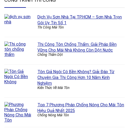
CÔNG TRÌNH THI CÔNG
Dịch Vụ Sơn Nhà Tại TP.HCM – Sơn Nhà Trọn
Gói Uy Tín Số 1
Thi Công Mái Tôn
Thi Công Tôn Chống Thấm: Giải Pháp Bền
Vững Cho Mái Nhà Không Còn Dột Nước
Chống Thấm Dột
Tôn Giả Ngói Có Bền Không? Giải Đáp Từ
Chuyên Gia Thi Công Hơn 10 Năm Kinh
Nghiệm
Kiến Thức Về Mái Tôn
Top 7 Phương Pháp Chống Nóng Cho Mái Tôn
Hiệu Quả Nhất 2025
Chống Nóng Mái Tôn