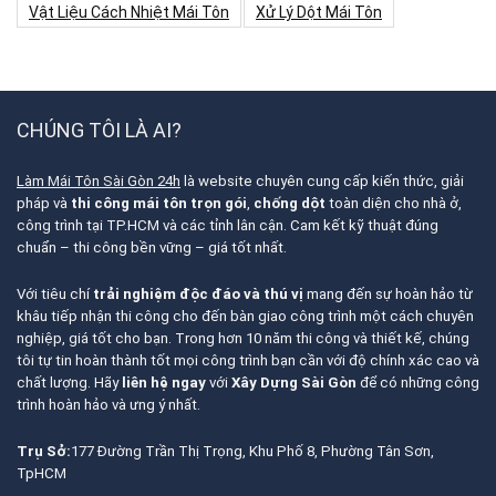
Vật Liệu Cách Nhiệt Mái Tôn
Xử Lý Dột Mái Tôn
CHÚNG TÔI LÀ AI?
Làm Mái Tôn Sài Gòn 24h
là website chuyên cung cấp kiến thức, giải
pháp và
thi công mái tôn trọn gói
,
chống dột
toàn diện cho nhà ở,
công trình tại TP.HCM và các tỉnh lân cận. Cam kết kỹ thuật đúng
chuẩn – thi công bền vững – giá tốt nhất.
Với tiêu chí
trải nghiệm độc đáo và thú vị
mang đến sự hoàn hảo từ
khâu tiếp nhận thi công cho đến bàn giao công trình một cách chuyên
nghiệp, giá tốt cho bạn. Trong hơn 10 năm thi công và thiết kế, chúng
tôi tự tin hoàn thành tốt mọi công trình bạn cần với độ chính xác cao và
chất lượng. Hãy
liên hệ ngay
với
Xây Dựng Sài Gòn
để có những công
trình hoàn hảo và ưng ý nhất.
Trụ Sở:
177 Đường Trần Thị Trọng, Khu Phố 8, Phường Tân Sơn,
TpHCM