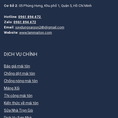
Cơ Sở 2:
05 Phùng Hưng, Khu phố 1, Quận 5, Hồ Chí Minh
Hotline:
0961 894 472
Zalo:
0961 894 472
Email:
xaydungsaigon24h@gmail.com
Website:
www.lammaiton.com
DỊCH VỤ CHÍNH
Báo giá mái tôn
Chống dột mái tôn
Chống nóng mái tôn
Máng Xối
Thi công mái tôn
Kiến thức về mái tôn
Sửa Nhà Trọn Gói
Dịch Vụ Sơn Nhà