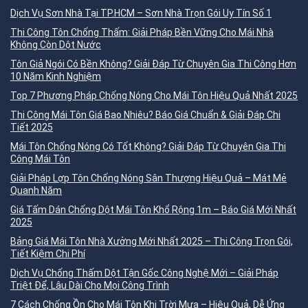
Dịch Vụ Sơn Nhà Tại TP.HCM – Sơn Nhà Trọn Gói Uy Tín Số 1
Thi Công Tôn Chống Thấm: Giải Pháp Bền Vững Cho Mái Nhà
Không Còn Dột Nước
Tôn Giả Ngói Có Bền Không? Giải Đáp Từ Chuyên Gia Thi Công Hơn
10 Năm Kinh Nghiệm
Top 7 Phương Pháp Chống Nóng Cho Mái Tôn Hiệu Quả Nhất 2025
Thi Công Mái Tôn Giá Bao Nhiêu? Báo Giá Chuẩn & Giải Đáp Chi
Tiết 2025
Mái Tôn Chống Nóng Có Tốt Không? Giải Đáp Từ Chuyên Gia Thi
Công Mái Tôn
Giải Pháp Lợp Tôn Chống Nóng Sân Thượng Hiệu Quả – Mát Mẻ
Quanh Năm
Giá Tấm Dán Chống Dột Mái Tôn Khổ Rộng 1m – Báo Giá Mới Nhất
2025
Bảng Giá Mái Tôn Nhà Xưởng Mới Nhất 2025 – Thi Công Trọn Gói,
Tiết Kiệm Chi Phí
Dịch Vụ Chống Thấm Dột Tận Gốc Công Nghệ Mới – Giải Pháp
Triệt Để, Lâu Dài Cho Mọi Công Trình
7 Cách Chống Ồn Cho Mái Tôn Khi Trời Mưa – Hiệu Quả, Dễ Ứng