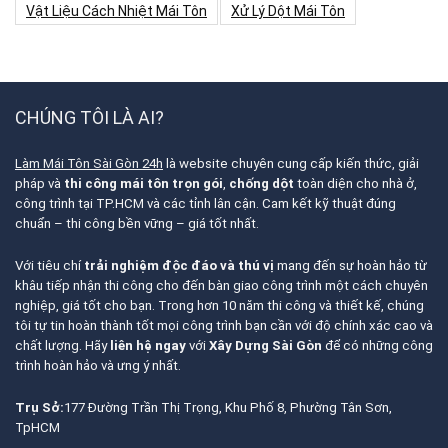
Vật Liệu Cách Nhiệt Mái Tôn
Xử Lý Dột Mái Tôn
CHÚNG TÔI LÀ AI?
Làm Mái Tôn Sài Gòn 24h
là website chuyên cung cấp kiến thức, giải
pháp và
thi công mái tôn trọn gói
,
chống dột
toàn diện cho nhà ở,
công trình tại TP.HCM và các tỉnh lân cận. Cam kết kỹ thuật đúng
chuẩn – thi công bền vững – giá tốt nhất.
Với tiêu chí
trải nghiệm độc đáo và thú vị
mang đến sự hoàn hảo từ
khâu tiếp nhận thi công cho đến bàn giao công trình một cách chuyên
nghiệp, giá tốt cho bạn. Trong hơn 10 năm thi công và thiết kế, chúng
tôi tự tin hoàn thành tốt mọi công trình bạn cần với độ chính xác cao và
chất lượng. Hãy
liên hệ ngay
với
Xây Dựng Sài Gòn
để có những công
trình hoàn hảo và ưng ý nhất.
Trụ Sở:
177 Đường Trần Thị Trọng, Khu Phố 8, Phường Tân Sơn,
TpHCM