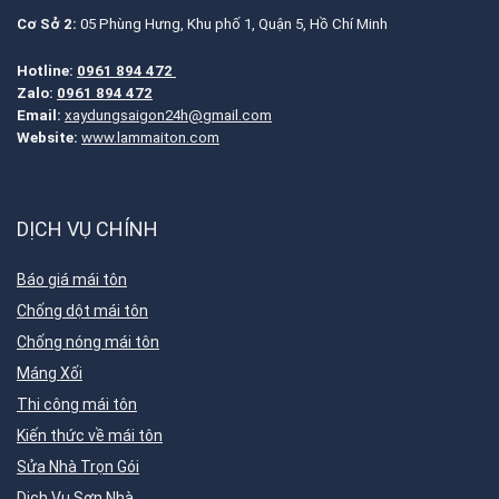
Cơ Sở 2:
05 Phùng Hưng, Khu phố 1, Quận 5, Hồ Chí Minh
Hotline:
0961 894 472
Zalo:
0961 894 472
Email:
xaydungsaigon24h@gmail.com
Website:
www.lammaiton.com
DỊCH VỤ CHÍNH
Báo giá mái tôn
Chống dột mái tôn
Chống nóng mái tôn
Máng Xối
Thi công mái tôn
Kiến thức về mái tôn
Sửa Nhà Trọn Gói
Dịch Vụ Sơn Nhà