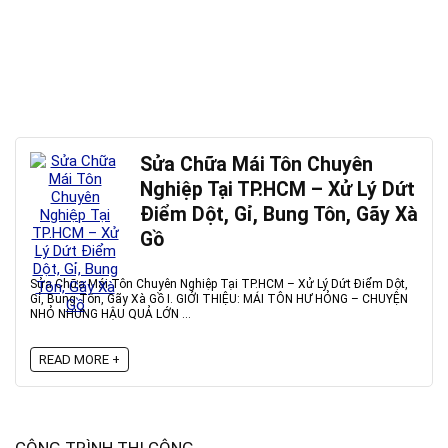
Sửa Chữa Mái Tôn Chuyên
Nghiệp Tại TP.HCM – Xử Lý Dứt
Điểm Dột, Gỉ, Bung Tôn, Gãy Xà
Gồ
Sửa Chữa Mái Tôn Chuyên Nghiệp Tại TP.HCM – Xử Lý Dứt Điểm Dột,
Gỉ, Bung Tôn, Gãy Xà Gồ I. GIỚI THIỆU: MÁI TÔN HƯ HỎNG – CHUYỆN
NHỎ NHƯNG HẬU QUẢ LỚN ...
READ MORE +