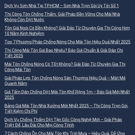
Dịch Vụ Sơn Nhà Tại TP.HCM – Sơn Nhà Trọn Gói Uy Tín Số 1
Thi Công Tôn Chống Thấm: Giải Pháp Bền Vững Cho Mái Nhà
Không Còn Dột Nước
Tôn Giả Ngói Có Bền Không? Giải Đáp Từ Chuyên Gia Thi Công Hơn
10 Năm Kinh Nghiệm
Top 7 Phương Pháp Chống Nóng Cho Mái Tôn Hiệu Quả Nhất 2025
Thi Công Mái Tôn Giá Bao Nhiêu? Báo Giá Chuẩn & Giải Đáp Chi
Tiết 2025
Mái Tôn Chống Nóng Có Tốt Không? Giải Đáp Từ Chuyên Gia Thi
Công Mái Tôn
Giải Pháp Lợp Tôn Chống Nóng Sân Thượng Hiệu Quả – Mát Mẻ
Quanh Năm
Giá Tấm Dán Chống Dột Mái Tôn Khổ Rộng 1m – Báo Giá Mới Nhất
2025
Bảng Giá Mái Tôn Nhà Xưởng Mới Nhất 2025 – Thi Công Trọn Gói,
Tiết Kiệm Chi Phí
Dịch Vụ Chống Thấm Dột Tận Gốc Công Nghệ Mới – Giải Pháp
Triệt Để, Lâu Dài Cho Mọi Công Trình
7 Cách Chống Ồn Cho Mái Tôn Khi Trời Mưa – Hiệu Quả, Dễ Ứng