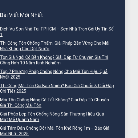
Bài Viết Mới Nhất
Dịch Vụ Sơn Nhà Tại TP.HCM – Sơn Nhà Trọn Gói Uy Tín Số
1
Thi Công Tôn Chống Thấm: Giải Pháp Bền Vững Cho Mái
Nhà Không Còn Dột Nước
Tôn Giả Ngói Có Bền Không? Giải Đáp Từ Chuyên Gia Thi
Công Hơn 10 Năm Kinh Nghiệm
Top 7 Phương Pháp Chống Nóng Cho Mái Tôn Hiệu Quả
Nhất 2025
Thi Công Mái Tôn Giá Bao Nhiêu? Báo Giá Chuẩn & Giải Đáp
Chi Tiết 2025
Mái Tôn Chống Nóng Có Tốt Không? Giải Đáp Từ Chuyên
Gia Thi Công Mái Tôn
Giải Pháp Lợp Tôn Chống Nóng Sân Thượng Hiệu Quả –
Mát Mẻ Quanh Năm
Giá Tấm Dán Chống Dột Mái Tôn Khổ Rộng 1m – Báo Giá
Mới Nhất 2025