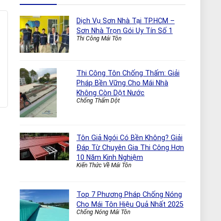
Dịch Vụ Sơn Nhà Tại TP.HCM –
Sơn Nhà Trọn Gói Uy Tín Số 1
Thi Công Mái Tôn
Thi Công Tôn Chống Thấm: Giải
Pháp Bền Vững Cho Mái Nhà
Không Còn Dột Nước
Chống Thấm Dột
Tôn Giả Ngói Có Bền Không? Giải
Đáp Từ Chuyên Gia Thi Công Hơn
10 Năm Kinh Nghiệm
Kiến Thức Về Mái Tôn
Top 7 Phương Pháp Chống Nóng
Cho Mái Tôn Hiệu Quả Nhất 2025
Chống Nóng Mái Tôn