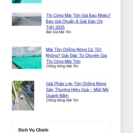
Thi Công Mái Tôn Giá Bao Nhiêu?
Báo Giá Chuẩn & Giải Đáp Chi
Tiết 2025
Báo Giá Mái Tôn
Mái Tôn Chống Nóng Có Tốt
Không? Giải Đáp Từ Chuyên Gia
Thi Công Mái Tôn
Chống Nóng Mái Tôn
Giải Pháp Lợp Tôn Chống Nóng
Sân Thượng Hiệu Quả – Mát Mẻ
Quanh Năm
Chống Nóng Mái Tôn
Dịch Vụ Chính: