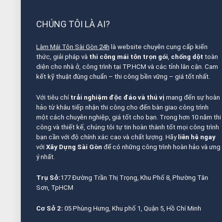
CHÚNG TÔI LÀ AI?
Làm Mái Tôn Sài Gòn 24h
là website chuyên cung cấp kiến
thức, giải pháp và
thi công mái tôn trọn gói
,
chống dột
toàn
diện cho nhà ở, công trình tại TP.HCM và các tỉnh lân cận. Cam
kết kỹ thuật đúng chuẩn – thi công bền vững – giá tốt nhất.
Với tiêu chí
trải nghiệm độc đáo và thú vị
mang đến sự hoàn
hảo từ khâu tiếp nhận thi công cho đến bàn giao công trình
một cách chuyên nghiệp, giá tốt cho bạn. Trong hơn 10 năm thi
công và thiết kế, chúng tôi tự tin hoàn thành tốt mọi công trình
bạn cần với độ chính xác cao và chất lượng. Hãy
liên hệ ngay
với
Xây Dựng Sài Gòn
để có những công trình hoàn hảo và ưng
ý nhất.
Trụ Sở:
177 Đường Trần Thị Trọng, Khu Phố 8, Phường Tân
Sơn, TpHCM
Cơ Sở 2:
05 Phùng Hưng, Khu phố 1, Quận 5, Hồ Chí Minh