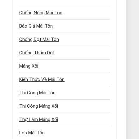
Chống Nóng Mái Tôn
Báo Giá Mái Tôn
Chống Dột Mái Tôn
Chống Thấm Dột
Máng Xối
Kiến Thức Về Mái Tôn
Thi Công Mái Tôn
Thi Công Máng Xối
Thợ Làm Máng Xối
Lợp Mái Tôn