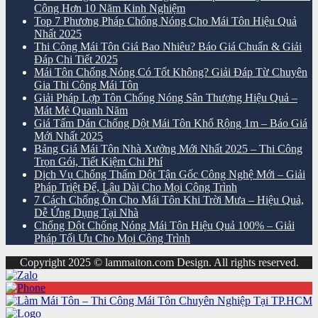
Công Hơn 10 Năm Kinh Nghiệm
Top 7 Phương Pháp Chống Nóng Cho Mái Tôn Hiệu Quả
Nhất 2025
Thi Công Mái Tôn Giá Bao Nhiêu? Báo Giá Chuẩn & Giải
Đáp Chi Tiết 2025
Mái Tôn Chống Nóng Có Tốt Không? Giải Đáp Từ Chuyên
Gia Thi Công Mái Tôn
Giải Pháp Lợp Tôn Chống Nóng Sân Thượng Hiệu Quả –
Mát Mẻ Quanh Năm
Giá Tấm Dán Chống Dột Mái Tôn Khổ Rộng 1m – Báo Giá
Mới Nhất 2025
Bảng Giá Mái Tôn Nhà Xưởng Mới Nhất 2025 – Thi Công
Trọn Gói, Tiết Kiệm Chi Phí
Dịch Vụ Chống Thấm Dột Tận Gốc Công Nghệ Mới – Giải
Pháp Triệt Để, Lâu Dài Cho Mọi Công Trình
7 Cách Chống Ồn Cho Mái Tôn Khi Trời Mưa – Hiệu Quả,
Dễ Ứng Dụng Tại Nhà
Chống Dột Chống Nóng Mái Tôn Hiệu Quả 100% – Giải
Pháp Tối Ưu Cho Mọi Công Trình
Copyright 2025 © lammaiton.com Design. All rights reserved.