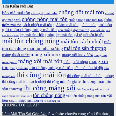
Tìm Kiếm Nổi Bật
chống dột mái tôn
báo giá mái tôn
chống dột mái nhà
chống
chống nóng mái tôn
chống
dột máng xối
chống nóng nhà mái tôn
cách nhiệt mái tôn
giá làm mái tôn
giá thi công mái tôn
thấm mái tôn
giải pháp chống nóng mái tôn
keo chống dột mái tôn
làm mái tôn
làm
lợp mái tôn chống nóng
lợp mái tôn giá rẻ
mái tôn bị dột
mái tôn giá rẻ
mái tôn chống nóng
mái tôn cách nhiệt
mái
mái tôn sân thượng
mái tôn nhà xưởng
tôn dân dụng
máng xối inox
máng thoát nước
máng xối inox 304
máng xối
máng xối mái tôn
máng xối
máng xối nhựa
inox giá rẻ
tôn
sơn chống nóng mái tôn
sửa mái tôn bị dột
máng xối âm
sửa
thi công mái tôn
thi công mái tôn chống nóng
máng xối
thi công mái tôn
thi công mái tôn cách nhiệt
thi công mái tôn giá rẻ
thi công máng xối
sân thượng
thi công máng xối inox
thi
tôn chống nóng
vật
vật liệu chống nóng mái tôn
công máng xối inox 304
liệu cách nhiệt mái tôn
xử lý dột mái tôn
CHÚNG TÔI LÀ AI?
Làm Mái Tôn Sài Gòn 24h
là website chuyên cung cấp kiến thức,