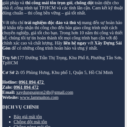
giải pháp và
thi công mái tôn trọn gói
,
chống dột
toàn diện cho
nhà ở, công trình tại TP.HCM và các tỉnh lân cận. Cam kết kỹ thuật
đúng chuẩn – thi công bền vững – giá tốt nhất.
Với tiêu chí
trải nghiệm độc đáo và thú vị
mang đến sự hoàn hảo
từ khâu tiếp nhận thi công cho đến bàn giao công trình một cách
chuyên nghiệp, giá tốt cho bạn. Trong hơn 10 năm thi công và thiết
kế, chúng tôi tự tin hoàn thành tốt mọi công trình bạn cần với độ
chính xác cao và chất lượng. Hãy
liên hệ ngay
với
Xây Dựng Sài
Gòn
để có những công trình hoàn hảo và ưng ý nhất.
Trụ Sở:
177 Đường Trần Thị Trọng, Khu Phố 8, Phường Tân Sơn,
TpHCM
Cơ Sở 2:
05 Phùng Hưng, Khu phố 1, Quận 5, Hồ Chí Minh
Hotline:
0961 894 472
Zalo:
0961 894 472
Email:
xaydungsaigon24h@gmail.com
Website:
www.lammaiton.com
DỊCH VỤ CHÍNH
Báo giá mái tôn
Chống dột mái tôn
Chống nóng mái tôn