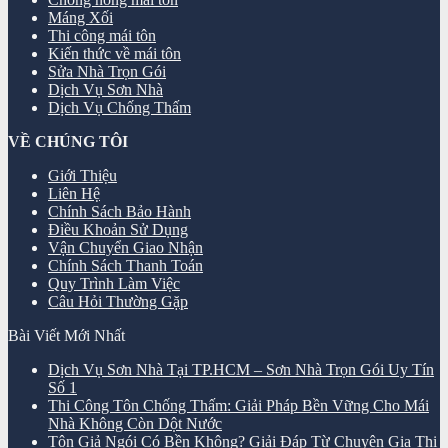
Máng Xối
Thi công mái tôn
Kiến thức về mái tôn
Sửa Nhà Trọn Gói
Dịch Vụ Sơn Nhà
Dịch Vụ Chống Thấm
VỀ CHÚNG TÔI
Giới Thiệu
Liên Hệ
Chính Sách Bảo Hành
Điều Khoản Sử Dụng
Vận Chuyển Giao Nhận
Chính Sách Thanh Toán
Quy Trình Làm Việc
Câu Hỏi Thường Gặp
Bài Viết Mới Nhất
Dịch Vụ Sơn Nhà Tại TP.HCM – Sơn Nhà Trọn Gói Uy Tín
Số 1
Thi Công Tôn Chống Thấm: Giải Pháp Bền Vững Cho Mái
Nhà Không Còn Dột Nước
Tôn Giả Ngói Có Bền Không? Giải Đáp Từ Chuyên Gia Thi