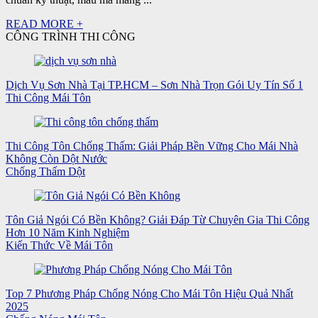
READ MORE +
CÔNG TRÌNH THI CÔNG
Dịch Vụ Sơn Nhà Tại TP.HCM – Sơn Nhà Trọn Gói Uy Tín Số 1
Thi Công Mái Tôn
Thi Công Tôn Chống Thấm: Giải Pháp Bền Vững Cho Mái Nhà
Không Còn Dột Nước
Chống Thấm Dột
Tôn Giả Ngói Có Bền Không? Giải Đáp Từ Chuyên Gia Thi Công
Hơn 10 Năm Kinh Nghiệm
Kiến Thức Về Mái Tôn
Top 7 Phương Pháp Chống Nóng Cho Mái Tôn Hiệu Quả Nhất
2025