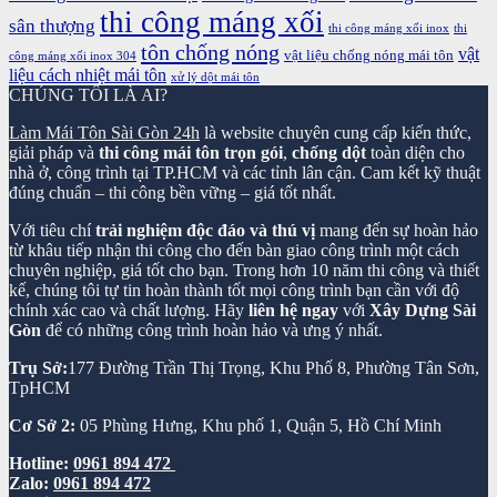
thi công máng xối
sân thượng
thi công máng xối inox
thi
tôn chống nóng
vật
vật liệu chống nóng mái tôn
công máng xối inox 304
liệu cách nhiệt mái tôn
xử lý dột mái tôn
CHÚNG TÔI LÀ AI?
Làm Mái Tôn Sài Gòn 24h
là website chuyên cung cấp kiến thức,
giải pháp và
thi công mái tôn trọn gói
,
chống dột
toàn diện cho
nhà ở, công trình tại TP.HCM và các tỉnh lân cận. Cam kết kỹ thuật
đúng chuẩn – thi công bền vững – giá tốt nhất.
Với tiêu chí
trải nghiệm độc đáo và thú vị
mang đến sự hoàn hảo
từ khâu tiếp nhận thi công cho đến bàn giao công trình một cách
chuyên nghiệp, giá tốt cho bạn. Trong hơn 10 năm thi công và thiết
kế, chúng tôi tự tin hoàn thành tốt mọi công trình bạn cần với độ
chính xác cao và chất lượng. Hãy
liên hệ ngay
với
Xây Dựng Sài
Gòn
để có những công trình hoàn hảo và ưng ý nhất.
Trụ Sở:
177 Đường Trần Thị Trọng, Khu Phố 8, Phường Tân Sơn,
TpHCM
Cơ Sở 2:
05 Phùng Hưng, Khu phố 1, Quận 5, Hồ Chí Minh
Hotline:
0961 894 472
Zalo:
0961 894 472