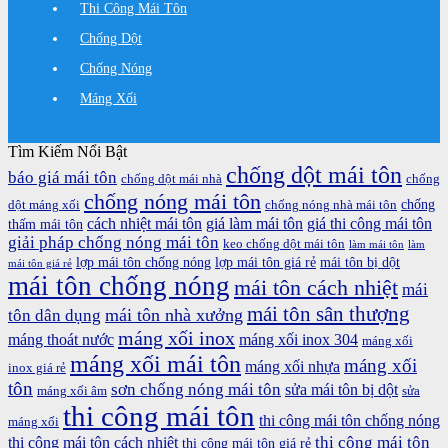
Thi Công Mái Tôn
Chống Dột
Chống Nóng
Máng Xối
Tìm Kiếm Nổi Bật
chống dột mái tôn
báo giá mái tôn
chống dột mái nhà
chống
chống nóng mái tôn
chống
dột máng xối
chống nóng nhà mái tôn
cách nhiệt mái tôn
giá làm mái tôn
giá thi công mái tôn
thấm mái tôn
giải pháp chống nóng mái tôn
keo chống dột mái tôn
làm mái tôn
làm
lợp mái tôn chống nóng
lợp mái tôn giá rẻ
mái tôn bị dột
mái tôn giá rẻ
mái tôn chống nóng
mái tôn cách nhiệt
mái
mái tôn sân thượng
mái tôn nhà xưởng
tôn dân dụng
máng xối inox
máng thoát nước
máng xối inox 304
máng xối
máng xối mái tôn
máng xối
máng xối nhựa
inox giá rẻ
tôn
sơn chống nóng mái tôn
sửa mái tôn bị dột
máng xối âm
sửa
thi công mái tôn
thi công mái tôn chống nóng
máng xối
thi công mái tôn
thi công mái tôn cách nhiệt
thi công mái tôn giá rẻ