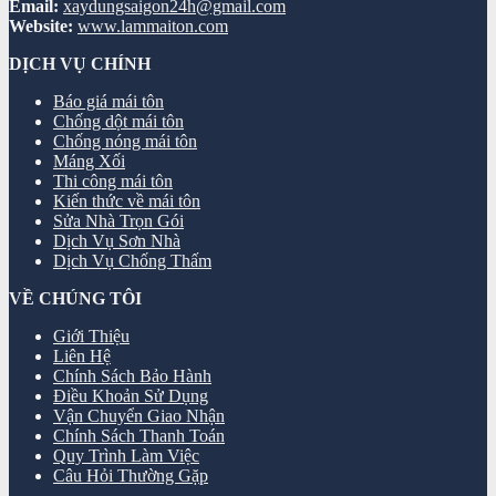
Email:
xaydungsaigon24h@gmail.com
Website:
www.lammaiton.com
DỊCH VỤ CHÍNH
Báo giá mái tôn
Chống dột mái tôn
Chống nóng mái tôn
Máng Xối
Thi công mái tôn
Kiến thức về mái tôn
Sửa Nhà Trọn Gói
Dịch Vụ Sơn Nhà
Dịch Vụ Chống Thấm
VỀ CHÚNG TÔI
Giới Thiệu
Liên Hệ
Chính Sách Bảo Hành
Điều Khoản Sử Dụng
Vận Chuyển Giao Nhận
Chính Sách Thanh Toán
Quy Trình Làm Việc
Câu Hỏi Thường Gặp