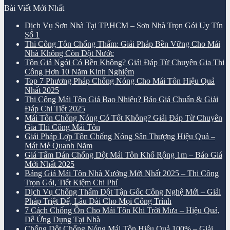
Bài Viết Mới Nhất
Dịch Vụ Sơn Nhà Tại TP.HCM – Sơn Nhà Trọn Gói Uy Tín
Số 1
Thi Công Tôn Chống Thấm: Giải Pháp Bền Vững Cho Mái
Nhà Không Còn Dột Nước
Tôn Giả Ngói Có Bền Không? Giải Đáp Từ Chuyên Gia Thi
Công Hơn 10 Năm Kinh Nghiệm
Top 7 Phương Pháp Chống Nóng Cho Mái Tôn Hiệu Quả
Nhất 2025
Thi Công Mái Tôn Giá Bao Nhiêu? Báo Giá Chuẩn & Giải
Đáp Chi Tiết 2025
Mái Tôn Chống Nóng Có Tốt Không? Giải Đáp Từ Chuyên
Gia Thi Công Mái Tôn
Giải Pháp Lợp Tôn Chống Nóng Sân Thượng Hiệu Quả –
Mát Mẻ Quanh Năm
Giá Tấm Dán Chống Dột Mái Tôn Khổ Rộng 1m – Báo Giá
Mới Nhất 2025
Bảng Giá Mái Tôn Nhà Xưởng Mới Nhất 2025 – Thi Công
Trọn Gói, Tiết Kiệm Chi Phí
Dịch Vụ Chống Thấm Dột Tận Gốc Công Nghệ Mới – Giải
Pháp Triệt Để, Lâu Dài Cho Mọi Công Trình
7 Cách Chống Ồn Cho Mái Tôn Khi Trời Mưa – Hiệu Quả,
Dễ Ứng Dụng Tại Nhà
Chống Dột Chống Nóng Mái Tôn Hiệu Quả 100% – Giải