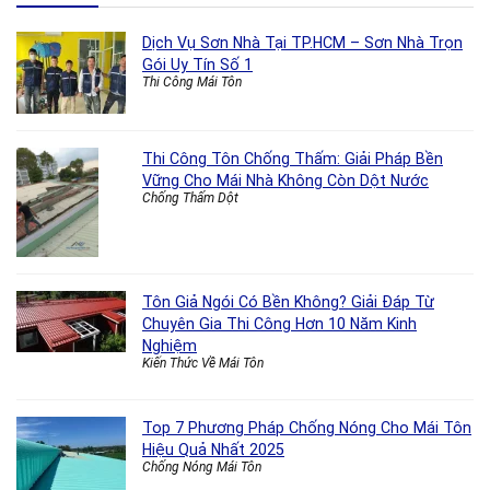
Dịch Vụ Sơn Nhà Tại TP.HCM – Sơn Nhà Trọn
Gói Uy Tín Số 1
Thi Công Mái Tôn
Thi Công Tôn Chống Thấm: Giải Pháp Bền
Vững Cho Mái Nhà Không Còn Dột Nước
Chống Thấm Dột
Tôn Giả Ngói Có Bền Không? Giải Đáp Từ
Chuyên Gia Thi Công Hơn 10 Năm Kinh
Nghiệm
Kiến Thức Về Mái Tôn
Top 7 Phương Pháp Chống Nóng Cho Mái Tôn
Hiệu Quả Nhất 2025
Chống Nóng Mái Tôn