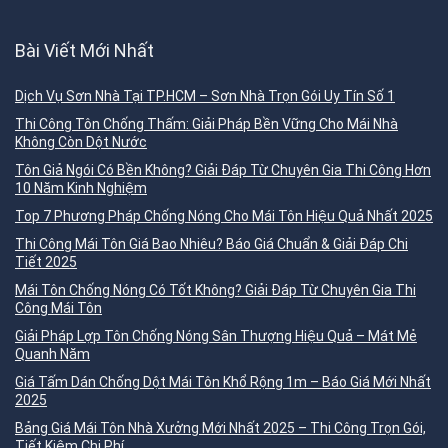
Bài Viết Mới Nhất
Dịch Vụ Sơn Nhà Tại TP.HCM – Sơn Nhà Trọn Gói Uy Tín Số 1
Thi Công Tôn Chống Thấm: Giải Pháp Bền Vững Cho Mái Nhà
Không Còn Dột Nước
Tôn Giả Ngói Có Bền Không? Giải Đáp Từ Chuyên Gia Thi Công Hơn
10 Năm Kinh Nghiệm
Top 7 Phương Pháp Chống Nóng Cho Mái Tôn Hiệu Quả Nhất 2025
Thi Công Mái Tôn Giá Bao Nhiêu? Báo Giá Chuẩn & Giải Đáp Chi
Tiết 2025
Mái Tôn Chống Nóng Có Tốt Không? Giải Đáp Từ Chuyên Gia Thi
Công Mái Tôn
Giải Pháp Lợp Tôn Chống Nóng Sân Thượng Hiệu Quả – Mát Mẻ
Quanh Năm
Giá Tấm Dán Chống Dột Mái Tôn Khổ Rộng 1m – Báo Giá Mới Nhất
2025
Bảng Giá Mái Tôn Nhà Xưởng Mới Nhất 2025 – Thi Công Trọn Gói,
Tiết Kiệm Chi Phí