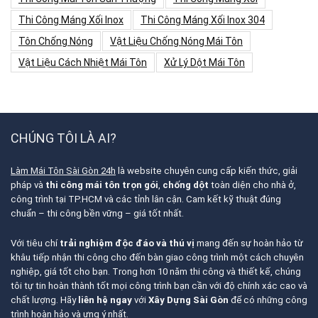
Thi Công Máng Xối Inox
Thi Công Máng Xối Inox 304
Tôn Chống Nóng
Vật Liệu Chống Nóng Mái Tôn
Vật Liệu Cách Nhiệt Mái Tôn
Xử Lý Dột Mái Tôn
CHÚNG TÔI LÀ AI?
Làm Mái Tôn Sài Gòn 24h
là website chuyên cung cấp kiến thức, giải
pháp và
thi công mái tôn trọn gói
,
chống dột
toàn diện cho nhà ở,
công trình tại TP.HCM và các tỉnh lân cận. Cam kết kỹ thuật đúng
chuẩn – thi công bền vững – giá tốt nhất.
Với tiêu chí
trải nghiệm độc đáo và thú vị
mang đến sự hoàn hảo từ
khâu tiếp nhận thi công cho đến bàn giao công trình một cách chuyên
nghiệp, giá tốt cho bạn. Trong hơn 10 năm thi công và thiết kế, chúng
tôi tự tin hoàn thành tốt mọi công trình bạn cần với độ chính xác cao và
chất lượng. Hãy
liên hệ ngay
với
Xây Dựng Sài Gòn
để có những công
trình hoàn hảo và ưng ý nhất.