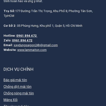
trình hoàn hảo và ưng ý nhất.
Trụ Sở:
177 Đường Trần Thị Trọng, Khu Phố 8, Phường Tân Sơn,
TpHCM
Cơ Sở 2:
05 Phùng Hưng, Khu phố 1, Quận 5, Hồ Chí Minh
Hotline:
0961 894 472
Zalo:
0961 894 472
Email:
xaydungsaigon24h@gmail.com
Website:
www.lammaiton.com
DỊCH VỤ CHÍNH
Báo giá mái tôn
Chống dột mái tôn
Chống nóng mái tôn
Máng Xối