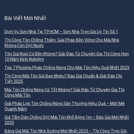
Bài Viết Mới Nhất
Dịch Vụ Sơn Nhà Tại TP.HCM – Sơn Nhà Trọn Gói Uy Tín Số 1
Thi Công Tôn Chống Thấm: Giải Pháp Bền Vững Cho Mái Nhà
Không Còn Dột Nước
Tôn Giả Ngói Có Bền Không? Giải Đáp Từ Chuyên Gia Thi Công Hơn
10 Năm Kinh Nghiệm
Top 7 Phương Pháp Chống Nóng Cho Mái Tôn Hiệu Quả Nhất 2025
Thi Công Mái Tôn Giá Bao Nhiêu? Báo Giá Chuẩn & Giải Đáp Chi
Tiết 2025
Mái Tôn Chống Nóng Có Tốt Không? Giải Đáp Từ Chuyên Gia Thi
Công Mái Tôn
Giải Pháp Lợp Tôn Chống Nóng Sân Thượng Hiệu Quả – Mát Mẻ
Quanh Năm
Giá Tấm Dán Chống Dột Mái Tôn Khổ Rộng 1m – Báo Giá Mới Nhất
2025
Bảng Giá Mái Tôn Nhà Xưởng Mới Nhất 2025 – Thi Công Trọn Gói,