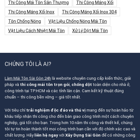
Thi Công Mái Tôn Sân Thượng
Thi Công Máng Xối
Thi Công Máng Xối Inox
Thi Công Máng Xối Inox 304
Tôn Chống Nóng
Vật Liệu Chống Nóng Mái Tôn
Vật Liệu Cách Nhiệt Mái Tôn
Xử Lý Dột Mái Tôn
CHÚNG TÔI LÀ AI?
Làm Mái Tôn Sài Gòn 24h
là website chuyên cung cấp kiến thức, giải
pháp và
thi công mái tôn trọn gói
,
chống dột
toàn diện cho nhà ở,
công trình tại TP.HCM và các tỉnh lân cận. Cam kết kỹ thuật đúng
chuẩn – thi công bền vững – giá tốt nhất.
Với tiêu chí
trải nghiệm độc đáo và thú vị
mang đến sự hoàn hảo từ
khâu tiếp nhận thi công cho đến bàn giao công trình một cách chuyên
nghiệp, giá tốt cho bạn. Trong hơn 10 năm thi công và thiết kế, chúng
tôi tự tin hoàn thành tốt mọi công trình bạn cần với độ chính xác cao và
chất lượng. Hãy
liên hệ ngay
với
Xây Dựng Sài Gòn
để có những công