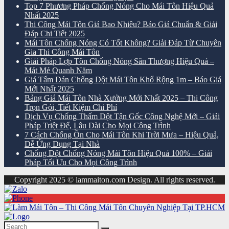
Top 7 Phương Pháp Chống Nóng Cho Mái Tôn Hiệu Quả
Nhất 2025
Thi Công Mái Tôn Giá Bao Nhiêu? Báo Giá Chuẩn & Giải
Đáp Chi Tiết 2025
Mái Tôn Chống Nóng Có Tốt Không? Giải Đáp Từ Chuyên
Gia Thi Công Mái Tôn
Giải Pháp Lợp Tôn Chống Nóng Sân Thượng Hiệu Quả –
Mát Mẻ Quanh Năm
Giá Tấm Dán Chống Dột Mái Tôn Khổ Rộng 1m – Báo Giá
Mới Nhất 2025
Bảng Giá Mái Tôn Nhà Xưởng Mới Nhất 2025 – Thi Công
Trọn Gói, Tiết Kiệm Chi Phí
Dịch Vụ Chống Thấm Dột Tận Gốc Công Nghệ Mới – Giải
Pháp Triệt Để, Lâu Dài Cho Mọi Công Trình
7 Cách Chống Ồn Cho Mái Tôn Khi Trời Mưa – Hiệu Quả,
Dễ Ứng Dụng Tại Nhà
Chống Dột Chống Nóng Mái Tôn Hiệu Quả 100% – Giải
Pháp Tối Ưu Cho Mọi Công Trình
Copyright 2025 © lammaiton.com Design. All rights reserved.