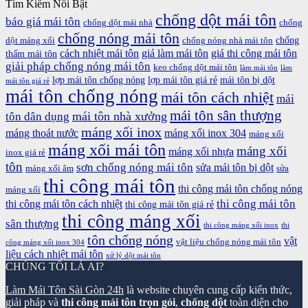
Tìm Kiếm Nổi Bật
chống dột mái tôn
báo giá mái tôn
chống dột mái nhà
chống
chống nóng mái tôn
chống
dột máng xối
chống nóng nhà mái tôn
cách nhiệt mái tôn
giá làm mái tôn
giá thi công mái tôn
thấm mái tôn
giải pháp chống nóng mái tôn
keo chống dột mái tôn
làm mái tôn
làm
lợp mái tôn chống nóng
lợp mái tôn giá rẻ
mái tôn bị dột
mái tôn giá rẻ
mái tôn chống nóng
mái tôn cách nhiệt
mái
mái tôn sân thượng
mái tôn nhà xưởng
tôn dân dụng
máng xối inox
máng thoát nước
máng xối inox 304
máng xối
máng xối mái tôn
máng xối
máng xối nhựa
inox giá rẻ
tôn
sơn chống nóng mái tôn
sửa mái tôn bị dột
máng xối âm
sửa
thi công mái tôn
thi công mái tôn chống nóng
máng xối
thi công mái tôn
thi công mái tôn cách nhiệt
thi công mái tôn giá rẻ
thi công máng xối
sân thượng
thi công máng xối inox
thi
tôn chống nóng
vật
vật liệu chống nóng mái tôn
công máng xối inox 304
liệu cách nhiệt mái tôn
xử lý dột mái tôn
CHÚNG TÔI LÀ AI?
Làm Mái Tôn Sài Gòn 24h
là website chuyên cung cấp kiến thức,
giải pháp và
thi công mái tôn trọn gói
,
chống dột
toàn diện cho