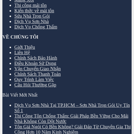
Thi công mái tôn
Kiến thức về mái tôn
Sửa Nhà Trọn Gói
Dịch Vụ Sơn Nhà
Dịch Vụ Chống Thấm
VỀ CHÚNG TÔI
Giới Thiệu
Liên Hệ
Chính Sách Bảo Hành
Điều Khoản Sử Dụng
Vận Chuyển Giao Nhận
Chính Sách Thanh Toán
Quy Trình Làm Việc
Câu Hỏi Thường Gặp
Bài Viết Mới Nhất
Dịch Vụ Sơn Nhà Tại TP.HCM – Sơn Nhà Trọn Gói Uy Tín
Số 1
Thi Công Tôn Chống Thấm: Giải Pháp Bền Vững Cho Mái
Nhà Không Còn Dột Nước
Tôn Giả Ngói Có Bền Không? Giải Đáp Từ Chuyên Gia Thi
Công Hơn 10 Năm Kinh Nghiệm