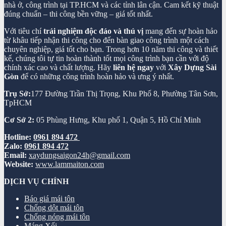
nhà ở, công trình tại TP.HCM và các tỉnh lân cận. Cam kết kỹ thuật
đúng chuẩn – thi công bền vững – giá tốt nhất.
Với tiêu chí
trải nghiệm độc đáo và thú vị
mang đến sự hoàn hảo
từ khâu tiếp nhận thi công cho đến bàn giao công trình một cách
chuyên nghiệp, giá tốt cho bạn. Trong hơn 10 năm thi công và thiết
kế, chúng tôi tự tin hoàn thành tốt mọi công trình bạn cần với độ
chính xác cao và chất lượng. Hãy
liên hệ ngay
với
Xây Dựng Sài
Gòn
để có những công trình hoàn hảo và ưng ý nhất.
Trụ Sở:
177 Đường Trần Thị Trọng, Khu Phố 8, Phường Tân Sơn,
TpHCM
Cơ Sở 2:
05 Phùng Hưng, Khu phố 1, Quận 5, Hồ Chí Minh
Hotline:
0961 894 472
Zalo:
0961 894 472
Email:
xaydungsaigon24h@gmail.com
Website:
www.lammaiton.com
DỊCH VỤ CHÍNH
Báo giá mái tôn
Chống dột mái tôn
Chống nóng mái tôn
Máng Xối