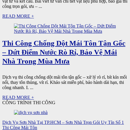
vật tư và kết cấu. Bài viết tư vấn chi tiết vật liệu phù hợp, báo giá thi
công trọn gói, ưu – ...
READ MORE +
Thi Công Chống Dột Mái Tôn Tận Gốc
– Dứt Điểm Nước Rò Rỉ, Bảo Vệ Mái
Nhà Trong Mùa Mưa
Dịch vụ thi công chống dột mái tôn tận gốc – xử lý rò rỉ, bít kín mối
nối, thay tôn thủng, vít rỉ. Khảo sát miễn phí, bảo hành dài hạn, thi
công nhanh. I. ...
READ MORE +
CÔNG TRÌNH THI CÔNG
Dịch Vụ Sơn Nhà Tại TP.HCM – Sơn Nhà Trọn Gói Uy Tín Số 1
Thi Công Mái Tôn