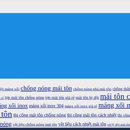
chống nóng mái tôn
chống thấ
dột máng xối
chống nóng nhà mái tôn
mái tôn 
lợp mái tôn chống nóng
lợp mái tôn giá rẻ
mái tôn bị dột
 rẻ
máng xối m
ng xối inox
máng xối inox 304
máng xối inox giá rẻ
 tôn
thi công mái tôn chống nóng
thi công mái tôn cách nhiệt
thi côn
 nóng
vật liệu cách nhiệt mái tôn
vật liệu chống nóng mái tôn
xử lý dột mái tô