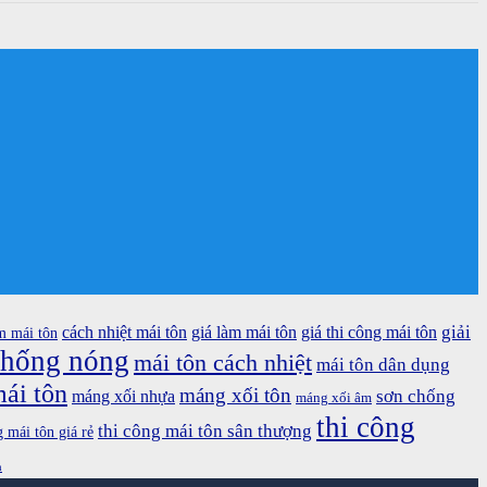
giải
cách nhiệt mái tôn
giá làm mái tôn
giá thi công mái tôn
m mái tôn
chống nóng
mái tôn cách nhiệt
mái tôn dân dụng
ái tôn
máng xối tôn
sơn chống
máng xối nhựa
máng xối âm
thi công
thi công mái tôn sân thượng
g mái tôn giá rẻ
n