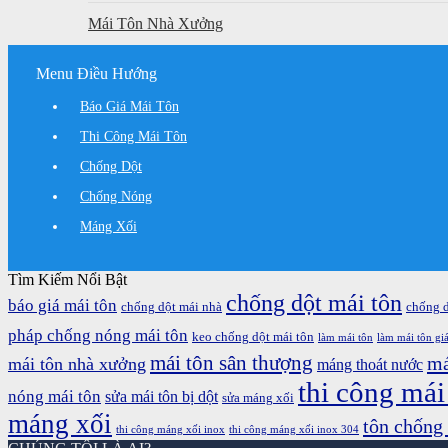
Mái Tôn Nhà Xưởng
Menu Điều Hướng
Báo Giá Mái Tôn
Thi Công Mái Tôn
Chống Dột
Chống Nóng
Máng Xối
Tìm Kiếm Nổi Bật
chống dột mái tôn
báo giá mái tôn
chống dột mái nhà
chống 
pháp chống nóng mái tôn
keo chống dột mái tôn
làm mái tôn
làm mái tôn giá
mái tôn sân thượng
má
mái tôn nhà xưởng
máng thoát nước
thi công mái
nóng mái tôn
sửa mái tôn bị dột
sửa máng xối
máng xối
tôn chống
thi công máng xối inox
thi công máng xối inox 304