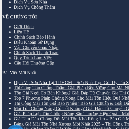
Dịch Vụ Sơn Nhà
Dịch Vụ Chống Thấm
VỀ CHÚNG TÔI
Giới Thiệu
Liên Hệ
Chính Sách Bảo Hành
Điều Khoản Sử Dụng
Vận Chuyển Giao Nhận
Chính Sách Thanh Toán
Quy Trình Làm Việc
Câu Hỏi Thường Gặp
Bài Viết Mới Nhất
Dịch Vụ Sơn Nhà Tại TP.HCM – Sơn Nhà Trọn Gói Uy Tín S
Thi Công Tôn Chống Thấm: Giải Pháp Bền Vững Cho Mái 
Tôn Giả Ngói Có Bền Không? Giải Đáp Từ Chuyên Gia Thi
Top 7 Phương Pháp Chống Nóng Cho Mái Tôn Hiệu Quả Nhấ
Thi Công Mái Tôn Giá Bao Nhiêu? Báo Giá Chuẩn & Giải Đáp
Mái Tôn Chống Nóng Có Tốt Không? Giải Đáp Từ Chuyên G
Giải Pháp Lợp Tôn Chống Nóng Sân Thượng Hiệu Quả – M
Giá Tấm Dán Chống Dột Mái Tôn Khổ Rộng 1m – Báo Giá M
Bảng Giá Mái Tôn Nhà Xưởng Mới Nhất 2025 – Thi Công Trọn