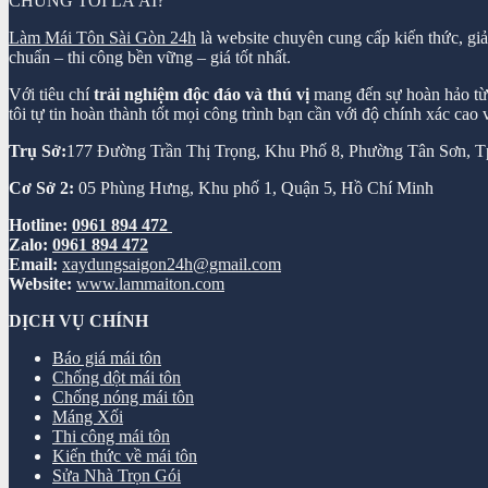
CHÚNG TÔI LÀ AI?
Làm Mái Tôn Sài Gòn 24h
là website chuyên cung cấp kiến thức, gi
chuẩn – thi công bền vững – giá tốt nhất.
Với tiêu chí
trải nghiệm độc đáo và thú vị
mang đến sự hoàn hảo từ k
tôi tự tin hoàn thành tốt mọi công trình bạn cần với độ chính xác cao
Trụ Sở:
177 Đường Trần Thị Trọng, Khu Phố 8, Phường Tân Sơn,
Cơ Sở 2:
05 Phùng Hưng, Khu phố 1, Quận 5, Hồ Chí Minh
Hotline:
0961 894 472
Zalo:
0961 894 472
Email:
xaydungsaigon24h@gmail.com
Website:
www.lammaiton.com
DỊCH VỤ CHÍNH
Báo giá mái tôn
Chống dột mái tôn
Chống nóng mái tôn
Máng Xối
Thi công mái tôn
Kiến thức về mái tôn
Sửa Nhà Trọn Gói