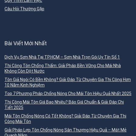
Quy Trình Làm Việc
Câu Hỏi Thường Gặp
Bài Viết Mới Nhất
Dịch Vụ Sơn Nhà Tại TP.HCM – Sơn Nhà Trọn Gói Uy Tín Số 1
Thi Công Tôn Chống Thấm: Giải Pháp Bền Vững Cho Mái Nhà
Không Còn Dột Nước
Tôn Giả Ngói Có Bền Không? Giải Đáp Từ Chuyên Gia Thi Công Hơn
10 Năm Kinh Nghiệm
Top 7 Phương Pháp Chống Nóng Cho Mái Tôn Hiệu Quả Nhất 2025
Thi Công Mái Tôn Giá Bao Nhiêu? Báo Giá Chuẩn & Giải Đáp Chi
Tiết 2025
Mái Tôn Chống Nóng Có Tốt Không? Giải Đáp Từ Chuyên Gia Thi
Công Mái Tôn
Giải Pháp Lợp Tôn Chống Nóng Sân Thượng Hiệu Quả – Mát Mẻ
Quanh Năm