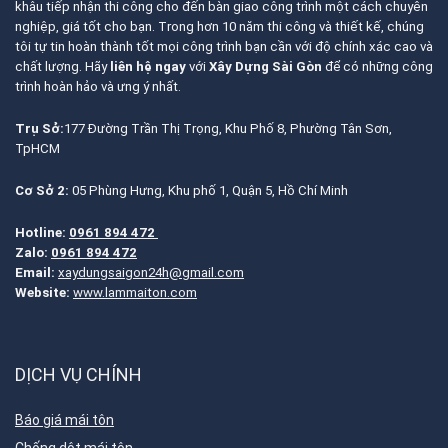
khâu tiếp nhận thi công cho đến bàn giao công trình một cách chuyên
nghiệp, giá tốt cho bạn. Trong hơn 10 năm thi công và thiết kế, chúng
tôi tự tin hoàn thành tốt mọi công trình bạn cần với độ chính xác cao và
chất lượng. Hãy
liên hệ ngay
với
Xây Dựng Sài Gòn
để có những công
trình hoàn hảo và ưng ý nhất.
Trụ Sở:
177 Đường Trần Thị Trọng, Khu Phố 8, Phường Tân Sơn,
TpHCM
Cơ Sở 2:
05 Phùng Hưng, Khu phố 1, Quận 5, Hồ Chí Minh
Hotline:
0961 894 472
Zalo:
0961 894 472
Email:
xaydungsaigon24h@gmail.com
Website:
www.lammaiton.com
DỊCH VỤ CHÍNH
Báo giá mái tôn