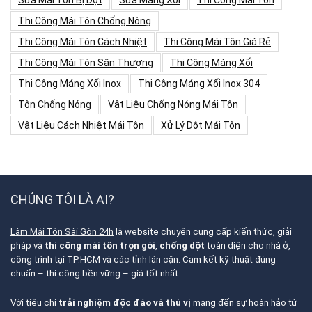
Sửa Mái Tôn Bị Dột
Sửa Máng Xối
Thi Công Mái Tôn
Thi Công Mái Tôn Chống Nóng
Thi Công Mái Tôn Cách Nhiệt
Thi Công Mái Tôn Giá Rẻ
Thi Công Mái Tôn Sân Thượng
Thi Công Máng Xối
Thi Công Máng Xối Inox
Thi Công Máng Xối Inox 304
Tôn Chống Nóng
Vật Liệu Chống Nóng Mái Tôn
Vật Liệu Cách Nhiệt Mái Tôn
Xử Lý Dột Mái Tôn
CHÚNG TÔI LÀ AI?
Làm Mái Tôn Sài Gòn 24h
là website chuyên cung cấp kiến thức, giải
pháp và
thi công mái tôn trọn gói
,
chống dột
toàn diện cho nhà ở,
công trình tại TP.HCM và các tỉnh lân cận. Cam kết kỹ thuật đúng
chuẩn – thi công bền vững – giá tốt nhất.
Với tiêu chí
trải nghiệm độc đáo và thú vị
mang đến sự hoàn hảo từ