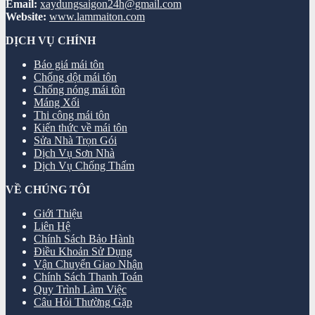
Email:
xaydungsaigon24h@gmail.com
Website:
www.lammaiton.com
DỊCH VỤ CHÍNH
Báo giá mái tôn
Chống dột mái tôn
Chống nóng mái tôn
Máng Xối
Thi công mái tôn
Kiến thức về mái tôn
Sửa Nhà Trọn Gói
Dịch Vụ Sơn Nhà
Dịch Vụ Chống Thấm
VỀ CHÚNG TÔI
Giới Thiệu
Liên Hệ
Chính Sách Bảo Hành
Điều Khoản Sử Dụng
Vận Chuyển Giao Nhận
Chính Sách Thanh Toán
Quy Trình Làm Việc
Câu Hỏi Thường Gặp