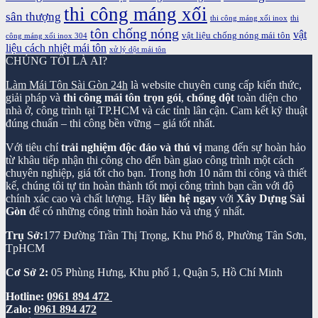
thi công máng xối
sân thượng
thi công máng xối inox
thi
tôn chống nóng
vật
vật liệu chống nóng mái tôn
công máng xối inox 304
liệu cách nhiệt mái tôn
xử lý dột mái tôn
CHÚNG TÔI LÀ AI?
Làm Mái Tôn Sài Gòn 24h
là website chuyên cung cấp kiến thức,
giải pháp và
thi công mái tôn trọn gói
,
chống dột
toàn diện cho
nhà ở, công trình tại TP.HCM và các tỉnh lân cận. Cam kết kỹ thuật
đúng chuẩn – thi công bền vững – giá tốt nhất.
Với tiêu chí
trải nghiệm độc đáo và thú vị
mang đến sự hoàn hảo
từ khâu tiếp nhận thi công cho đến bàn giao công trình một cách
chuyên nghiệp, giá tốt cho bạn. Trong hơn 10 năm thi công và thiết
kế, chúng tôi tự tin hoàn thành tốt mọi công trình bạn cần với độ
chính xác cao và chất lượng. Hãy
liên hệ ngay
với
Xây Dựng Sài
Gòn
để có những công trình hoàn hảo và ưng ý nhất.
Trụ Sở:
177 Đường Trần Thị Trọng, Khu Phố 8, Phường Tân Sơn,
TpHCM
Cơ Sở 2:
05 Phùng Hưng, Khu phố 1, Quận 5, Hồ Chí Minh
Hotline:
0961 894 472
Zalo:
0961 894 472