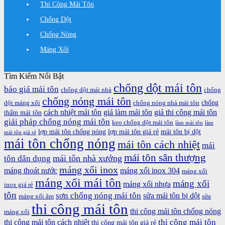
Thi Công Mái Tôn
Chống Dột
Chống Nóng
Máng Xối
Tìm Kiếm Nổi Bật
chống dột mái tôn
báo giá mái tôn
chống dột mái nhà
chống
chống nóng mái tôn
chống
dột máng xối
chống nóng nhà mái tôn
cách nhiệt mái tôn
giá làm mái tôn
giá thi công mái tôn
thấm mái tôn
giải pháp chống nóng mái tôn
keo chống dột mái tôn
làm mái tôn
làm
lợp mái tôn chống nóng
lợp mái tôn giá rẻ
mái tôn bị dột
mái tôn giá rẻ
mái tôn chống nóng
mái tôn cách nhiệt
mái
mái tôn sân thượng
mái tôn nhà xưởng
tôn dân dụng
máng xối inox
máng thoát nước
máng xối inox 304
máng xối
máng xối mái tôn
máng xối
máng xối nhựa
inox giá rẻ
tôn
sơn chống nóng mái tôn
sửa mái tôn bị dột
máng xối âm
sửa
thi công mái tôn
thi công mái tôn chống nóng
máng xối
thi công mái tôn
thi công mái tôn cách nhiệt
thi công mái tôn giá rẻ