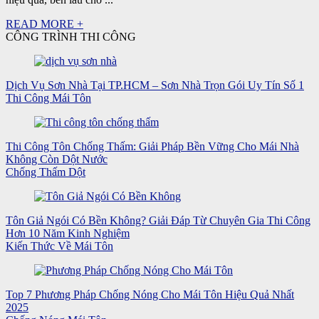
READ MORE +
CÔNG TRÌNH THI CÔNG
Dịch Vụ Sơn Nhà Tại TP.HCM – Sơn Nhà Trọn Gói Uy Tín Số 1
Thi Công Mái Tôn
Thi Công Tôn Chống Thấm: Giải Pháp Bền Vững Cho Mái Nhà
Không Còn Dột Nước
Chống Thấm Dột
Tôn Giả Ngói Có Bền Không? Giải Đáp Từ Chuyên Gia Thi Công
Hơn 10 Năm Kinh Nghiệm
Kiến Thức Về Mái Tôn
Top 7 Phương Pháp Chống Nóng Cho Mái Tôn Hiệu Quả Nhất
2025