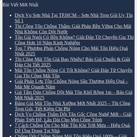
Bài Viết Mới Nhất
Dịch Vụ Sơn Nhà Tại TP.HCM – Sơn Nhà Trọn Gói Uy Tín
Số 1
Thi Công Tôn Chống Thấm: Giải Pháp Bền Vững Cho Mái
Nhà Không Còn Dột Nước
Tôn Giả Ngói Có Bền Không? Giải Đáp Từ Chuyên Gia Thi
Công Hơn 10 Năm Kinh Nghiệm
Top 7 Phương Pháp Chống Nóng Cho Mái Tôn Hiệu Quả
Nhất 2025
Thi Công Mái Tôn Giá Bao Nhiêu? Báo Giá Chuẩn & Giải
Đáp Chi Tiết 2025
Mái Tôn Chống Nóng Có Tốt Không? Giải Đáp Từ Chuyên
Gia Thi Công Mái Tôn
Giải Pháp Lợp Tôn Chống Nóng Sân Thượng Hiệu Quả –
Mát Mẻ Quanh Năm
Giá Tấm Dán Chống Dột Mái Tôn Khổ Rộng 1m – Báo Giá
Mới Nhất 2025
Bảng Giá Mái Tôn Nhà Xưởng Mới Nhất 2025 – Thi Công
Trọn Gói, Tiết Kiệm Chi Phí
Dịch Vụ Chống Thấm Dột Tận Gốc Công Nghệ Mới – Giải
Pháp Triệt Để, Lâu Dài Cho Mọi Công Trình
7 Cách Chống Ồn Cho Mái Tôn Khi Trời Mưa – Hiệu Quả,
Dễ Ứng Dụng Tại Nhà
Chống Dột Chống Nóng Mái Tôn Hiệu Quả 100% – Giải