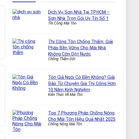
Dịch Vụ Sơn Nhà Tại TP.HCM –
Sơn Nhà Trọn Gói Uy Tín Số 1
Thi Công Mái Tôn
Thi Công Tôn Chống Thấm: Giải
Pháp Bền Vững Cho Mái Nhà
Không Còn Dột Nước
Chống Thấm Dột
Tôn Giả Ngói Có Bền Không? Giải
Đáp Từ Chuyên Gia Thi Công Hơn
10 Năm Kinh Nghiệm
Kiến Thức Về Mái Tôn
Top 7 Phương Pháp Chống Nóng
Cho Mái Tôn Hiệu Quả Nhất 2025
Chống Nóng Mái Tôn