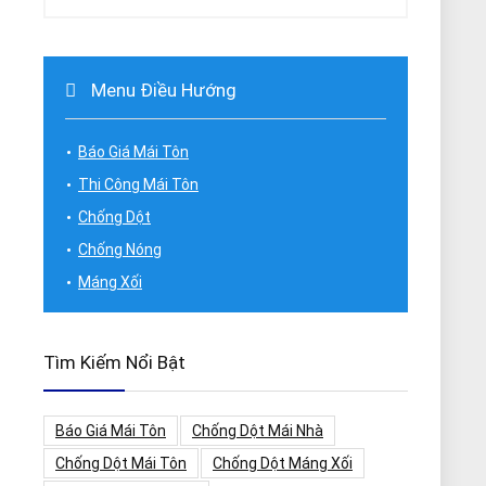
Menu Điều Hướng
Báo Giá Mái Tôn
Thi Công Mái Tôn
Chống Dột
Chống Nóng
Máng Xối
Tìm Kiếm Nổi Bật
Báo Giá Mái Tôn
Chống Dột Mái Nhà
Chống Dột Mái Tôn
Chống Dột Máng Xối