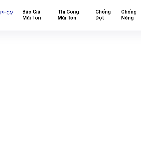
Báo Giá
Thi Công
Chống
Chống
Mái Tôn
Mái Tôn
Dột
Nóng