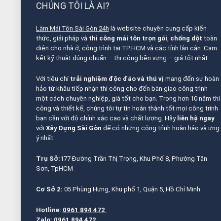
CHÚNG TÔI LÀ AI?
Làm Mái Tôn Sài Gòn 24h
là website chuyên cung cấp kiến
thức, giải pháp và
thi công mái tôn trọn gói
,
chống dột
toàn
diện cho nhà ở, công trình tại TP.HCM và các tỉnh lân cận. Cam
kết kỹ thuật đúng chuẩn – thi công bền vững – giá tốt nhất.
Với tiêu chí
trải nghiệm độc đáo và thú vị
mang đến sự hoàn
hảo từ khâu tiếp nhận thi công cho đến bàn giao công trình
một cách chuyên nghiệp, giá tốt cho bạn. Trong hơn 10 năm thi
công và thiết kế, chúng tôi tự tin hoàn thành tốt mọi công trình
bạn cần với độ chính xác cao và chất lượng. Hãy
liên hệ ngay
với
Xây Dựng Sài Gòn
để có những công trình hoàn hảo và ưng
ý nhất.
Trụ Sở:
177 Đường Trần Thị Trọng, Khu Phố 8, Phường Tân
Sơn, TpHCM
Cơ Sở 2:
05 Phùng Hưng, Khu phố 1, Quận 5, Hồ Chí Minh
Hotline:
0961 894 472
Zalo:
0961 894 472