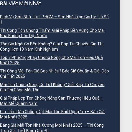
Bài Viết Mới Nhất
Dịch Vụ Sơn Nhà Tại TP.HCM – Sơn Nhà Trọn Gói Uy Tín Số
1
Thi Công Tôn Chống Thấm: Giải Pháp Bền Vững Cho Mái
Nhà Không Còn Dột Nước
Tôn Giả Ngói Có Bền Không? Giải Đáp Từ Chuyên Gia Thi
Công Hơn 10 Năm Kinh Nghiệm
Top 7 Phương Pháp Chống Nóng Cho Mái Tôn Hiệu Quả
Nhất 2025
Thi Công Mái Tôn Giá Bao Nhiêu? Báo Giá Chuẩn & Giải Đáp
Chi Tiết 2025
Mái Tôn Chống Nóng Có Tốt Không? Giải Đáp Từ Chuyên
Gia Thi Công Mái Tôn
Giải Pháp Lợp Tôn Chống Nóng Sân Thượng Hiệu Quả –
Mát Mẻ Quanh Năm
Giá Tấm Dán Chống Dột Mái Tôn Khổ Rộng 1m – Báo Giá
Mới Nhất 2025
Bảng Giá Mái Tôn Nhà Xưởng Mới Nhất 2025 – Thi Công
Trọn Gói, Tiết Kiệm Chi Phí