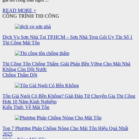
READ MORE +
CÔNG TRÌNH THI CÔNG
Dịch Vụ Sơn Nhà Tại TP.HCM – Sơn Nhà Trọn Gói Uy Tín Số 1
Thi Công Mái Tôn
Thi Công Tôn Chống Thấm: Giải Pháp Bền Vững Cho Mái Nhà
Không Còn Dột Nước
Chống Thấm Dột
Tôn Giả Ngói Có Bền Không? Giải Đáp Từ Chuyên Gia Thi Công
Hơn 10 Năm Kinh Nghiệm
Kiến Thức Về Mái Tôn
Top 7 Phương Pháp Chống Nóng Cho Mái Tôn Hiệu Quả Nhất
2025