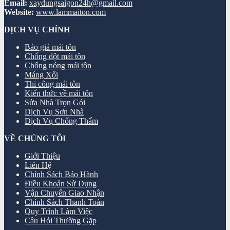
Email:
xaydungsaigon24h@gmail.com
Website:
www.lammaiton.com
DỊCH VỤ CHÍNH
Báo giá mái tôn
Chống dột mái tôn
Chống nóng mái tôn
Máng Xối
Thi công mái tôn
Kiến thức về mái tôn
Sửa Nhà Trọn Gói
Dịch Vụ Sơn Nhà
Dịch Vụ Chống Thấm
VỀ CHÚNG TÔI
Giới Thiệu
Liên Hệ
Chính Sách Bảo Hành
Điều Khoản Sử Dụng
Vận Chuyển Giao Nhận
Chính Sách Thanh Toán
Quy Trình Làm Việc
Câu Hỏi Thường Gặp