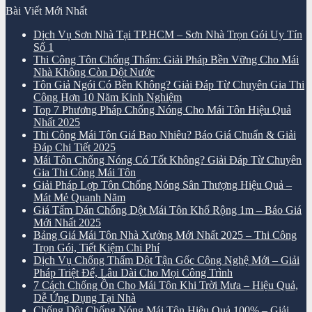
Bài Viết Mới Nhất
Dịch Vụ Sơn Nhà Tại TP.HCM – Sơn Nhà Trọn Gói Uy Tín
Số 1
Thi Công Tôn Chống Thấm: Giải Pháp Bền Vững Cho Mái
Nhà Không Còn Dột Nước
Tôn Giả Ngói Có Bền Không? Giải Đáp Từ Chuyên Gia Thi
Công Hơn 10 Năm Kinh Nghiệm
Top 7 Phương Pháp Chống Nóng Cho Mái Tôn Hiệu Quả
Nhất 2025
Thi Công Mái Tôn Giá Bao Nhiêu? Báo Giá Chuẩn & Giải
Đáp Chi Tiết 2025
Mái Tôn Chống Nóng Có Tốt Không? Giải Đáp Từ Chuyên
Gia Thi Công Mái Tôn
Giải Pháp Lợp Tôn Chống Nóng Sân Thượng Hiệu Quả –
Mát Mẻ Quanh Năm
Giá Tấm Dán Chống Dột Mái Tôn Khổ Rộng 1m – Báo Giá
Mới Nhất 2025
Bảng Giá Mái Tôn Nhà Xưởng Mới Nhất 2025 – Thi Công
Trọn Gói, Tiết Kiệm Chi Phí
Dịch Vụ Chống Thấm Dột Tận Gốc Công Nghệ Mới – Giải
Pháp Triệt Để, Lâu Dài Cho Mọi Công Trình
7 Cách Chống Ồn Cho Mái Tôn Khi Trời Mưa – Hiệu Quả,
Dễ Ứng Dụng Tại Nhà
Chống Dột Chống Nóng Mái Tôn Hiệu Quả 100% – Giải