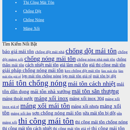
Thi Công Mái Tôn
Chống Dột
Chống Nóng
Máng Xối
Tìm Kiếm Nổi Bật
chống dột mái tôn
báo giá mái tôn
chống dột mái nhà
chống
chống nóng mái tôn
chống
dột máng xối
chống nóng nhà mái tôn
cách nhiệt mái tôn
giá làm mái tôn
giá thi công mái tôn
thấm mái tôn
giải pháp chống nóng mái tôn
keo chống dột mái tôn
làm mái tôn
làm
lợp mái tôn chống nóng
lợp mái tôn giá rẻ
mái tôn bị dột
mái tôn giá rẻ
mái tôn chống nóng
mái tôn cách nhiệt
mái
mái tôn sân thượng
mái tôn nhà xưởng
tôn dân dụng
máng xối inox
máng thoát nước
máng xối inox 304
máng xối
máng xối mái tôn
máng xối
máng xối nhựa
inox giá rẻ
tôn
sơn chống nóng mái tôn
sửa mái tôn bị dột
máng xối âm
sửa
thi công mái tôn
thi công mái tôn chống nóng
máng xối
thi công mái tôn
thi công mái tôn cách nhiệt
thi công mái tôn giá rẻ