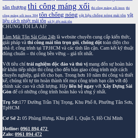
thi công máng xối
sân thượng
thi công máng xối inox
thi
tôn chống nóng
vật
vật liệu chống nóng mái tôn
công máng xối inox 304
liệu cách nhiệt mái tôn
xử lý dột mái tôn
CHÚNG TÔI LÀ AI?
Làm Mái Tôn Sài Gòn 24h
là website chuyên cung cấp kiến thức,
giải pháp và
thi công mái tôn trọn gói
,
chống dột
toàn diện cho
nhà ở, công trình tại TP.HCM và các tỉnh lân cận. Cam kết kỹ thuật
đúng chuẩn – thi công bền vững – giá tốt nhất.
Với tiêu chí
trải nghiệm độc đáo và thú vị
mang đến sự hoàn hảo
từ khâu tiếp nhận thi công cho đến bàn giao công trình một cách
chuyên nghiệp, giá tốt cho bạn. Trong hơn 10 năm thi công và thiết
kế, chúng tôi tự tin hoàn thành tốt mọi công trình bạn cần với độ
chính xác cao và chất lượng. Hãy
liên hệ ngay
với
Xây Dựng Sài
Gòn
để có những công trình hoàn hảo và ưng ý nhất.
Trụ Sở:
177 Đường Trần Thị Trọng, Khu Phố 8, Phường Tân Sơn,
TpHCM
Cơ Sở 2:
05 Phùng Hưng, Khu phố 1, Quận 5, Hồ Chí Minh
Hotline:
0961 894 472
Zalo:
0961 894 472