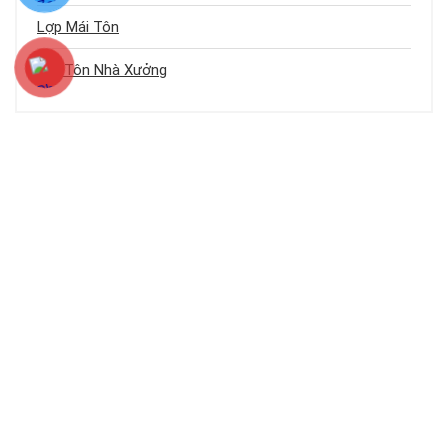
Lợp Mái Tôn
Mái Tôn Nhà Xưởng
Menu Điều Hướng
Báo Giá Mái Tôn
Thi Công Mái Tôn
Chống Dột
Chống Nóng
Máng Xối
Tìm Kiếm Nổi Bật