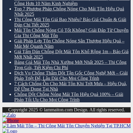
Công Hơn 10 Năm Kinh Nghiệm
Top 7 Phương Pháp Chống Nóng Cho Mái Tôn Hiệu Quả
Nhất 2025
Thi Công Mái Tôn Giá Bao Nhiêu? Báo Giá Chuẩn & Giải
Đáp Chi Tiết 2025
Mái Tôn Chống Nóng Có Tốt Không? Giải Đáp Từ Chuyên
Gia Thi Công Mái Tôn
Giải Pháp Lợp Tôn Chống Nóng Sân Thượng Hiệu Quả –
Mát Mẻ Quanh Năm
Giá Tấm Dán Chống Dột Mái Tôn Khổ Rộng 1m – Báo Giá
Mới Nhất 2025
Bảng Giá Mái Tôn Nhà Xưởng Mới Nhất 2025 – Thi Công
Trọn Gói, Tiết Kiệm Chi Phí
Dịch Vụ Chống Thấm Dột Tận Gốc Công Nghệ Mới – Giải
Pháp Triệt Để, Lâu Dài Cho Mọi Công Trình
7 Cách Chống Ồn Cho Mái Tôn Khi Trời Mưa – Hiệu Quả,
Dễ Ứng Dụng Tại Nhà
Chống Dột Chống Nóng Mái Tôn Hiệu Quả 100% – Giải
Pháp Tối Ưu Cho Mọi Công Trình
Copyright 2025 © lammaiton.com Design. All rights reserved.