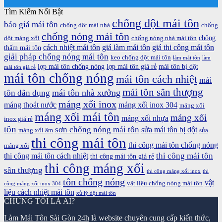
Tìm Kiếm Nổi Bật
chống dột mái tôn
báo giá mái tôn
chống dột mái nhà
chống
chống nóng mái tôn
chống
dột máng xối
chống nóng nhà mái tôn
cách nhiệt mái tôn
giá làm mái tôn
giá thi công mái tôn
thấm mái tôn
giải pháp chống nóng mái tôn
keo chống dột mái tôn
làm mái tôn
làm
lợp mái tôn chống nóng
lợp mái tôn giá rẻ
mái tôn bị dột
mái tôn giá rẻ
mái tôn chống nóng
mái tôn cách nhiệt
mái
mái tôn sân thượng
mái tôn nhà xưởng
tôn dân dụng
máng xối inox
máng thoát nước
máng xối inox 304
máng xối
máng xối mái tôn
máng xối
máng xối nhựa
inox giá rẻ
tôn
sơn chống nóng mái tôn
sửa mái tôn bị dột
máng xối âm
sửa
thi công mái tôn
thi công mái tôn chống nóng
máng xối
thi công mái tôn
thi công mái tôn cách nhiệt
thi công mái tôn giá rẻ
thi công máng xối
sân thượng
thi công máng xối inox
thi
tôn chống nóng
vật
vật liệu chống nóng mái tôn
công máng xối inox 304
liệu cách nhiệt mái tôn
xử lý dột mái tôn
CHÚNG TÔI LÀ AI?
Làm Mái Tôn Sài Gòn 24h
là website chuyên cung cấp kiến thức,