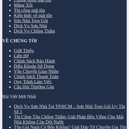
Máng Xối
Thi công mái tôn
Kiến thức về mái tôn
Sửa Nhà Trọn Gói
Dịch Vụ Sơn Nhà
Dịch Vụ Chống Thấm
VỀ CHÚNG TÔI
Giới Thiệu
Liên Hệ
Chính Sách Bảo Hành
Điều Khoản Sử Dụng
Vận Chuyển Giao Nhận
Chính Sách Thanh Toán
Quy Trình Làm Việc
Câu Hỏi Thường Gặp
Bài Viết Mới Nhất
Dịch Vụ Sơn Nhà Tại TP.HCM – Sơn Nhà Trọn Gói Uy Tín
Số 1
Thi Công Tôn Chống Thấm: Giải Pháp Bền Vững Cho Mái
Nhà Không Còn Dột Nước
Tôn Giả Ngói Có Bền Không? Giải Đáp Từ Chuyên Gia Thi