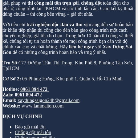
giải pháp và
thi công mái tôn trọn gói
,
chống dột
toàn diện cho
nhà ở, công trình tại TP.HCM và các tỉnh lân cận. Cam kết kỹ thuật
đúng chuẩn – thi công bền vững – giá tốt nhất.
Với tiêu chí
trải nghiệm độc đáo và thú vị
mang đến sự hoàn hảo
từ khâu tiếp nhận thi công cho đến bàn giao công trình một cách
chuyên nghiệp, giá tốt cho bạn. Trong hơn 10 năm thi công và thiết
kế, chúng tôi tự tin hoàn thành tốt mọi công trình bạn cần với độ
chính xác cao và chất lượng. Hãy
liên hệ ngay
với
Xây Dựng Sài
Gòn
để có những công trình hoàn hảo và ưng ý nhất.
Trụ Sở:
177 Đường Trần Thị Trọng, Khu Phố 8, Phường Tân Sơn,
TpHCM
Cơ Sở 2:
05 Phùng Hưng, Khu phố 1, Quận 5, Hồ Chí Minh
Hotline:
0961 894 472
Zalo:
0961 894 472
Email:
xaydungsaigon24h@gmail.com
Website:
www.lammaiton.com
DỊCH VỤ CHÍNH
Báo giá mái tôn
Chống dột mái tôn
Chống nóng mái tôn