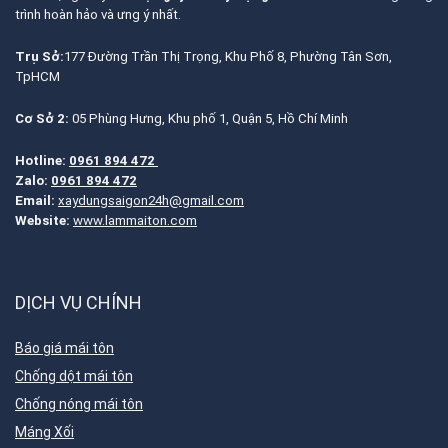
trình hoàn hảo và ưng ý nhất.
Trụ Sở:
177 Đường Trần Thị Trọng, Khu Phố 8, Phường Tân Sơn,
TpHCM
Cơ Sở 2:
05 Phùng Hưng, Khu phố 1, Quận 5, Hồ Chí Minh
Hotline:
0961 894 472
Zalo:
0961 894 472
Email:
xaydungsaigon24h@gmail.com
Website:
www.lammaiton.com
DỊCH VỤ CHÍNH
Báo giá mái tôn
Chống dột mái tôn
Chống nóng mái tôn
Máng Xối