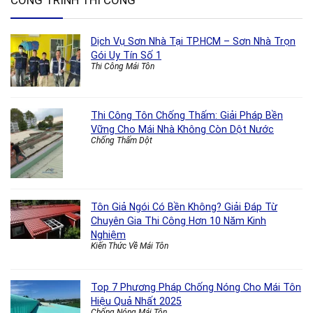
CÔNG TRÌNH THI CÔNG
Dịch Vụ Sơn Nhà Tại TP.HCM – Sơn Nhà Trọn
Gói Uy Tín Số 1
Thi Công Mái Tôn
Thi Công Tôn Chống Thấm: Giải Pháp Bền
Vững Cho Mái Nhà Không Còn Dột Nước
Chống Thấm Dột
Tôn Giả Ngói Có Bền Không? Giải Đáp Từ
Chuyên Gia Thi Công Hơn 10 Năm Kinh
Nghiệm
Kiến Thức Về Mái Tôn
Top 7 Phương Pháp Chống Nóng Cho Mái Tôn
Hiệu Quả Nhất 2025
Chống Nóng Mái Tôn