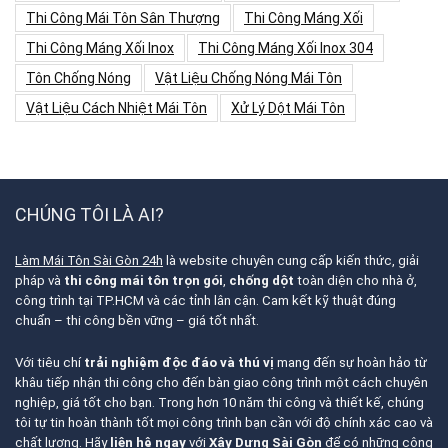
Thi Công Mái Tôn Sân Thượng
Thi Công Máng Xối
Thi Công Máng Xối Inox
Thi Công Máng Xối Inox 304
Tôn Chống Nóng
Vật Liệu Chống Nóng Mái Tôn
Vật Liệu Cách Nhiệt Mái Tôn
Xử Lý Dột Mái Tôn
CHÚNG TÔI LÀ AI?
Làm Mái Tôn Sài Gòn 24h
là website chuyên cung cấp kiến thức, giải
pháp và
thi công mái tôn trọn gói
,
chống dột
toàn diện cho nhà ở,
công trình tại TP.HCM và các tỉnh lân cận. Cam kết kỹ thuật đúng
chuẩn – thi công bền vững – giá tốt nhất.
Với tiêu chí
trải nghiệm độc đáo và thú vị
mang đến sự hoàn hảo từ
khâu tiếp nhận thi công cho đến bàn giao công trình một cách chuyên
nghiệp, giá tốt cho bạn. Trong hơn 10 năm thi công và thiết kế, chúng
tôi tự tin hoàn thành tốt mọi công trình bạn cần với độ chính xác cao và
chất lượng. Hãy
liên hệ ngay
với
Xây Dựng Sài Gòn
để có những công