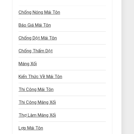
Chống Nóng Mái Tôn
Báo Giá Mái Tôn
Chống Dột Mái Tôn
Chống Thấm Dột
Máng Xối
Kiến Thức Về Mái Tôn
Thi Công Mái Tôn
Thi Công Máng Xối
Thợ Làm Máng Xối
Lợp Mái Tôn