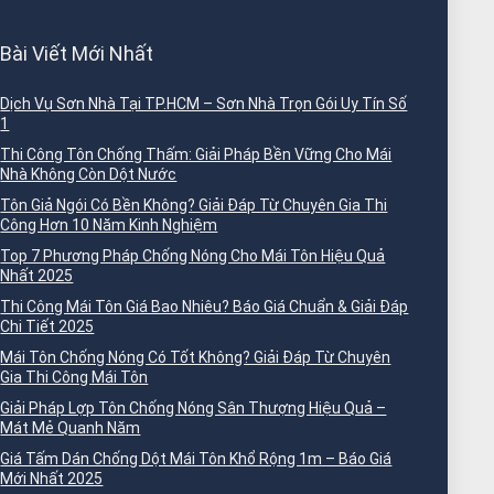
Bài Viết Mới Nhất
Dịch Vụ Sơn Nhà Tại TP.HCM – Sơn Nhà Trọn Gói Uy Tín Số
1
Thi Công Tôn Chống Thấm: Giải Pháp Bền Vững Cho Mái
Nhà Không Còn Dột Nước
Tôn Giả Ngói Có Bền Không? Giải Đáp Từ Chuyên Gia Thi
Công Hơn 10 Năm Kinh Nghiệm
Top 7 Phương Pháp Chống Nóng Cho Mái Tôn Hiệu Quả
Nhất 2025
Thi Công Mái Tôn Giá Bao Nhiêu? Báo Giá Chuẩn & Giải Đáp
Chi Tiết 2025
Mái Tôn Chống Nóng Có Tốt Không? Giải Đáp Từ Chuyên
Gia Thi Công Mái Tôn
Giải Pháp Lợp Tôn Chống Nóng Sân Thượng Hiệu Quả –
Mát Mẻ Quanh Năm
Giá Tấm Dán Chống Dột Mái Tôn Khổ Rộng 1m – Báo Giá
Mới Nhất 2025