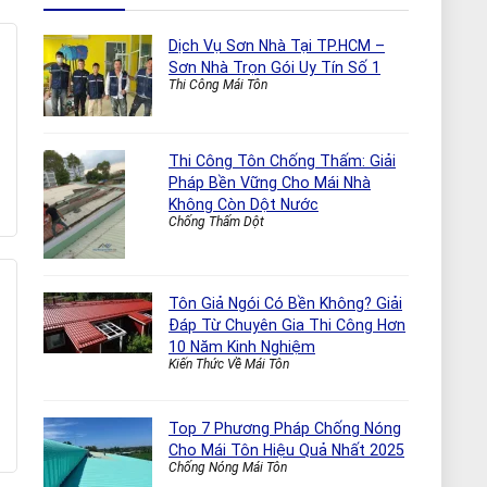
Dịch Vụ Sơn Nhà Tại TP.HCM –
Sơn Nhà Trọn Gói Uy Tín Số 1
Thi Công Mái Tôn
Thi Công Tôn Chống Thấm: Giải
Pháp Bền Vững Cho Mái Nhà
Không Còn Dột Nước
Chống Thấm Dột
Tôn Giả Ngói Có Bền Không? Giải
Đáp Từ Chuyên Gia Thi Công Hơn
10 Năm Kinh Nghiệm
Kiến Thức Về Mái Tôn
Top 7 Phương Pháp Chống Nóng
Cho Mái Tôn Hiệu Quả Nhất 2025
Chống Nóng Mái Tôn