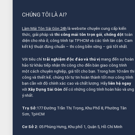
CHÚNG TÔI LÀ AI?
Làm Mái Tôn Sài Gòn 24h
là website chuyên cung cấp kiến
thức, giải pháp và
thi công mái tôn trọn gói
,
chống dột
toàn
diện cho nhà ở, công trình tại TP.HCM và các tỉnh lân cận. Cam
kết kỹ thuật đúng chuẩn – thi công bền vững – giá tốt nhất.
Với tiêu chí
trải nghiệm độc đáo và thú vị
mang đến sự hoàn
hảo từ khâu tiếp nhận thi công cho đến bàn giao công trình
một cách chuyên nghiệp, giá tốt cho bạn. Trong hơn 10 năm thi
công và thiết kế, chúng tôi tự tin hoàn thành tốt mọi công trình
bạn cần với độ chính xác cao và chất lượng. Hãy
liên hệ ngay
với
Xây Dựng Sài Gòn
để có những công trình hoàn hảo và ưng
ý nhất.
Trụ Sở:
177 Đường Trần Thị Trọng, Khu Phố 8, Phường Tân
Sơn, TpHCM
Cơ Sở 2:
05 Phùng Hưng, Khu phố 1, Quận 5, Hồ Chí Minh