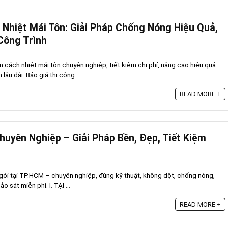
Nhiệt Mái Tôn: Giải Pháp Chống Nóng Hiệu Quả,
Công Trình
ấm cách nhiệt mái tôn chuyên nghiệp, tiết kiệm chi phí, nâng cao hiệu quả
âu dài. Báo giá thi công ...
READ MORE +
huyên Nghiệp – Giải Pháp Bền, Đẹp, Tiết Kiệm
h
 gói tại TP.HCM – chuyên nghiệp, đúng kỹ thuật, không dột, chống nóng,
o sát miễn phí. I. TẠI ...
READ MORE +