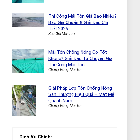
Thi Công Mái Tôn Giá Bao Nhiêu?
Báo Giá Chuẩn & Giải Đáp Chi
Tiết 2025
Báo Giá Mái Tôn
Mái Tôn Chống Nóng Có Tốt
Không? Giải Đáp Từ Chuyên Gia
Thi Công Mái Tôn
Chống Nóng Mái Tôn
Giải Pháp Lợp Tôn Chống Nóng
Sân Thượng Hiệu Quả – Mát Mẻ
Quanh Năm
Chống Nóng Mái Tôn
Dịch Vụ Chính: