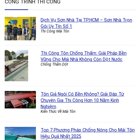
CÔNG TRÌNH THI CÔNG
Dịch Vụ Sơn Nhà Tại TP.HCM – Sơn Nhà Trọn
Gói Uy Tín Số 1
Thi Công Mái Tôn
Thi Công Tôn Chống Thấm: Giải Pháp Bền
Vững Cho Mái Nhà Không Còn Dột Nước
Chống Thấm Dột
Tôn Giả Ngói Có Bền Không? Giải Đáp Từ
Chuyên Gia Thi Công Hơn 10 Năm Kinh
Nghiệm
Kiến Thức Về Mái Tôn
Top 7 Phương Pháp Chống Nóng Cho Mái Tôn
Hiệu Quả Nhất 2025