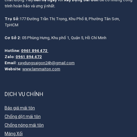
trình hoàn hảo và ưng ý nhất.
Trụ Sở:
177 Đường Trần Thị Trọng, Khu Phố 8, Phường Tân Sơn,
TpHCM
Cơ Sở 2:
05 Phùng Hưng, Khu phố 1, Quận 5, Hồ Chí Minh
Hotline:
0961 894 472
Zalo:
0961 894 472
Email:
xaydungsaigon24h@gmail.com
Website:
www.lammaiton.com
DỊCH VỤ CHÍNH
Báo giá mái tôn
Chống dột mái tôn
Chống nóng mái tôn
Máng Xối