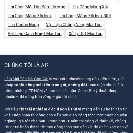
Thi Công Mái Tôn Sân Thượng
Thi Công Máng Xối
Thi Công Máng Xối Inox
Thi Công Máng Xối Inox 304
Tôn Chống Nóng
Vật Liệu Chống Nóng Mái Tôn
Vật Liệu Cách Nhiệt Mái Tôn
Xử Lý Dột Mái Tôn
CHÚNG TÔI LÀ AI?
Làm Mái Tôn Sài Gòn 24h
là website chuyên cung cấp kiến thức, giải
pháp và
thi công mái tôn trọn gói
,
chống dột
toàn diện cho nhà ở,
công trình tại TP.HCM và các tỉnh lân cận. Cam kết kỹ thuật đúng
chuẩn – thi công bền vững – giá tốt nhất.
Với tiêu chí
trải nghiệm độc đáo và thú vị
mang đến sự hoàn hảo từ
khâu tiếp nhận thi công cho đến bàn giao công trình một cách chuyên
nghiệp, giá tốt cho bạn. Trong hơn 10 năm thi công và thiết kế, chúng
tôi tự tin hoàn thành tốt mọi công trình bạn cần với độ chính xác cao và
chất lượng. Hãy
liên hệ ngay
với
Xây Dựng Sài Gòn
để có những công