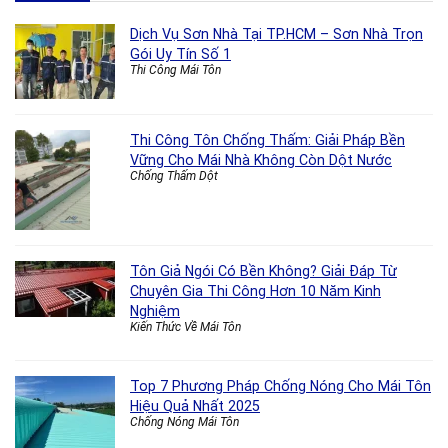
Dịch Vụ Sơn Nhà Tại TP.HCM – Sơn Nhà Trọn
Gói Uy Tín Số 1
Thi Công Mái Tôn
Thi Công Tôn Chống Thấm: Giải Pháp Bền
Vững Cho Mái Nhà Không Còn Dột Nước
Chống Thấm Dột
Tôn Giả Ngói Có Bền Không? Giải Đáp Từ
Chuyên Gia Thi Công Hơn 10 Năm Kinh
Nghiệm
Kiến Thức Về Mái Tôn
Top 7 Phương Pháp Chống Nóng Cho Mái Tôn
Hiệu Quả Nhất 2025
Chống Nóng Mái Tôn