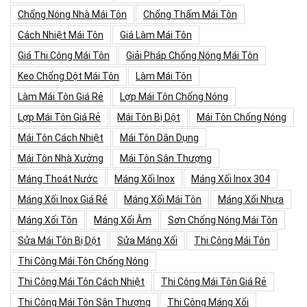
Chống Nóng Nhà Mái Tôn
Chống Thấm Mái Tôn
Cách Nhiệt Mái Tôn
Giá Làm Mái Tôn
Giá Thi Công Mái Tôn
Giải Pháp Chống Nóng Mái Tôn
Keo Chống Dột Mái Tôn
Làm Mái Tôn
Làm Mái Tôn Giá Rẻ
Lợp Mái Tôn Chống Nóng
Lợp Mái Tôn Giá Rẻ
Mái Tôn Bị Dột
Mái Tôn Chống Nóng
Mái Tôn Cách Nhiệt
Mái Tôn Dân Dụng
Mái Tôn Nhà Xưởng
Mái Tôn Sân Thượng
Máng Thoát Nước
Máng Xối Inox
Máng Xối Inox 304
Máng Xối Inox Giá Rẻ
Máng Xối Mái Tôn
Máng Xối Nhựa
Máng Xối Tôn
Máng Xối Âm
Sơn Chống Nóng Mái Tôn
Sửa Mái Tôn Bị Dột
Sửa Máng Xối
Thi Công Mái Tôn
Thi Công Mái Tôn Chống Nóng
Thi Công Mái Tôn Cách Nhiệt
Thi Công Mái Tôn Giá Rẻ
Thi Công Mái Tôn Sân Thượng
Thi Công Máng Xối