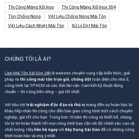
Thi Công Máng Xối Inox
Thi Công Máng Xối Inox 304
Tôn Chống Nóng
Vật Liệu Chống Nóng Mái Tôn
Vật Liệu Cách Nhiệt Mái Tôn
Xử Lý Dột Mái Tôn
CHÚNG TÔI LÀ AI?
Làm Mái Tôn Sài Gòn 24h
là website chuyên cung cấp kiến thức, giải
pháp và
thi công mái tôn trọn gói
,
chống dột
toàn diện cho nhà ở,
công trình tại TP.HCM và các tỉnh lân cận. Cam kết kỹ thuật đúng
chuẩn – thi công bền vững – giá tốt nhất.
Với tiêu chí
trải nghiệm độc đáo và thú vị
mang đến sự hoàn hảo từ
khâu tiếp nhận thi công cho đến bàn giao công trình một cách chuyên
nghiệp, giá tốt cho bạn. Trong hơn 10 năm thi công và thiết kế, chúng
tôi tự tin hoàn thành tốt mọi công trình bạn cần với độ chính xác cao và
chất lượng. Hãy
liên hệ ngay
với
Xây Dựng Sài Gòn
để có những công
trình hoàn hảo và ưng ý nhất.