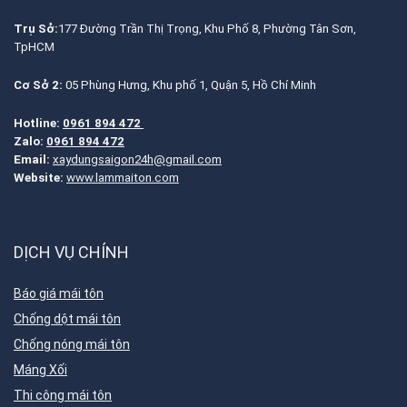
Trụ Sở:
177 Đường Trần Thị Trọng, Khu Phố 8, Phường Tân Sơn,
TpHCM
Cơ Sở 2:
05 Phùng Hưng, Khu phố 1, Quận 5, Hồ Chí Minh
Hotline:
0961 894 472
Zalo:
0961 894 472
Email:
xaydungsaigon24h@gmail.com
Website:
www.lammaiton.com
DỊCH VỤ CHÍNH
Báo giá mái tôn
Chống dột mái tôn
Chống nóng mái tôn
Máng Xối
Thi công mái tôn