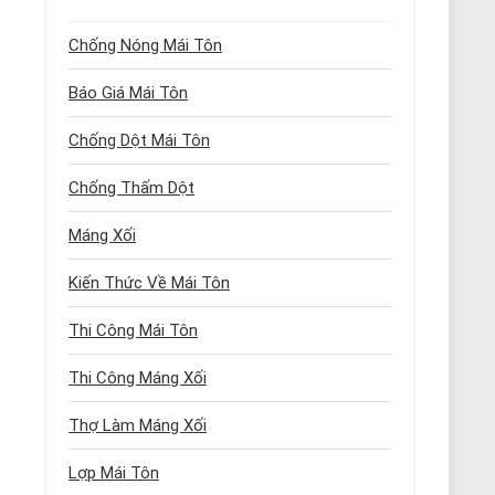
Chống Nóng Mái Tôn
Báo Giá Mái Tôn
Chống Dột Mái Tôn
Chống Thấm Dột
Máng Xối
Kiến Thức Về Mái Tôn
Thi Công Mái Tôn
Thi Công Máng Xối
Thợ Làm Máng Xối
Lợp Mái Tôn