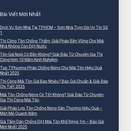
Bài Viết Mới Nhất
Dịch Vụ Sơn Nhà Tại TP.HCM – Sơn Nhà Trọn Gói Uy Tín Số
1
Thi Công Tôn Chống Thấm: Giải Pháp Bền Vững Cho Mái
Nhà Không Còn Dột Nước
Tôn Giả Ngói Có Bền Không? Giải Đáp Từ Chuyên Gia Thi
Công Hơn 10 Năm Kinh Nghiệm
Top 7 Phương Pháp Chống Nóng Cho Mái Tôn Hiệu Quả
Nhất 2025
Thi Công Mái Tôn Giá Bao Nhiêu? Báo Giá Chuẩn & Giải Đáp
Chi Tiết 2025
Mái Tôn Chống Nóng Có Tốt Không? Giải Đáp Từ Chuyên
Gia Thi Công Mái Tôn
Giải Pháp Lợp Tôn Chống Nóng Sân Thượng Hiệu Quả –
Mát Mẻ Quanh Năm
Giá Tấm Dán Chống Dột Mái Tôn Khổ Rộng 1m – Báo Giá
Mới Nhất 2025