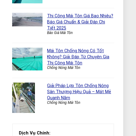
Thi Công Mái Tôn Giá Bao Nhiêu?
Báo Giá Chuẩn & Giải Đáp Chi
Tiết 2025
Báo Giá Mái Tôn
Mái Tôn Chống Nóng Có Tốt
Không? Giải Đáp Từ Chuyên Gia
Thi Công Mái Tôn
Chống Nóng Mái Tôn
Giải Pháp Lợp Tôn Chống Nóng
Sân Thượng Hiệu Quả – Mát Mẻ
Quanh Năm
Chống Nóng Mái Tôn
Dịch Vụ Chính: