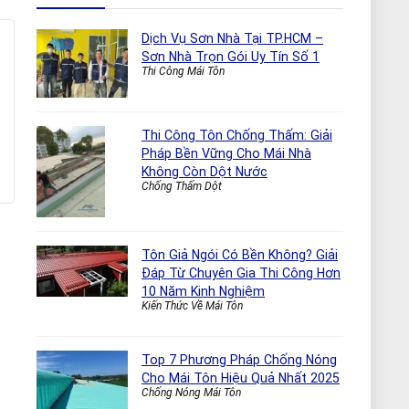
Dịch Vụ Sơn Nhà Tại TP.HCM –
Sơn Nhà Trọn Gói Uy Tín Số 1
Thi Công Mái Tôn
Thi Công Tôn Chống Thấm: Giải
Pháp Bền Vững Cho Mái Nhà
Không Còn Dột Nước
Chống Thấm Dột
Tôn Giả Ngói Có Bền Không? Giải
Đáp Từ Chuyên Gia Thi Công Hơn
10 Năm Kinh Nghiệm
Kiến Thức Về Mái Tôn
Top 7 Phương Pháp Chống Nóng
Cho Mái Tôn Hiệu Quả Nhất 2025
Chống Nóng Mái Tôn