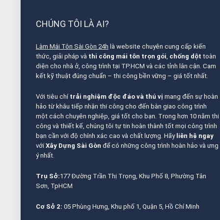
CHÚNG TÔI LÀ AI?
Làm Mái Tôn Sài Gòn 24h
là website chuyên cung cấp kiến
thức, giải pháp và
thi công mái tôn trọn gói
,
chống dột
toàn
diện cho nhà ở, công trình tại TP.HCM và các tỉnh lân cận. Cam
kết kỹ thuật đúng chuẩn – thi công bền vững – giá tốt nhất.
Với tiêu chí
trải nghiệm độc đáo và thú vị
mang đến sự hoàn
hảo từ khâu tiếp nhận thi công cho đến bàn giao công trình
một cách chuyên nghiệp, giá tốt cho bạn. Trong hơn 10 năm thi
công và thiết kế, chúng tôi tự tin hoàn thành tốt mọi công trình
bạn cần với độ chính xác cao và chất lượng. Hãy
liên hệ ngay
với
Xây Dựng Sài Gòn
để có những công trình hoàn hảo và ưng
ý nhất.
Trụ Sở:
177 Đường Trần Thị Trọng, Khu Phố 8, Phường Tân
Sơn, TpHCM
Cơ Sở 2:
05 Phùng Hưng, Khu phố 1, Quận 5, Hồ Chí Minh