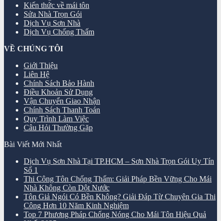
Kiến thức về mái tôn
Sửa Nhà Trọn Gói
Dịch Vụ Sơn Nhà
Dịch Vụ Chống Thấm
VỀ CHÚNG TÔI
Giới Thiệu
Liên Hệ
Chính Sách Bảo Hành
Điều Khoản Sử Dụng
Vận Chuyển Giao Nhận
Chính Sách Thanh Toán
Quy Trình Làm Việc
Câu Hỏi Thường Gặp
Bài Viết Mới Nhất
Dịch Vụ Sơn Nhà Tại TP.HCM – Sơn Nhà Trọn Gói Uy Tín
Số 1
Thi Công Tôn Chống Thấm: Giải Pháp Bền Vững Cho Mái
Nhà Không Còn Dột Nước
Tôn Giả Ngói Có Bền Không? Giải Đáp Từ Chuyên Gia Thi
Công Hơn 10 Năm Kinh Nghiệm
Top 7 Phương Pháp Chống Nóng Cho Mái Tôn Hiệu Quả