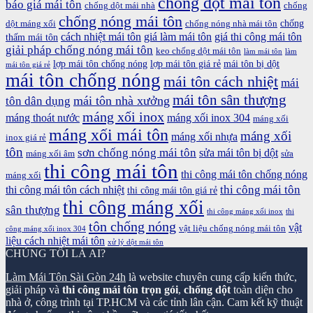
chống dột mái tôn
báo giá mái tôn
chống dột mái nhà
chống
chống nóng mái tôn
chống
dột máng xối
chống nóng nhà mái tôn
cách nhiệt mái tôn
giá làm mái tôn
giá thi công mái tôn
thấm mái tôn
giải pháp chống nóng mái tôn
keo chống dột mái tôn
làm mái tôn
làm
lợp mái tôn chống nóng
lợp mái tôn giá rẻ
mái tôn bị dột
mái tôn giá rẻ
mái tôn chống nóng
mái tôn cách nhiệt
mái
mái tôn sân thượng
mái tôn nhà xưởng
tôn dân dụng
máng xối inox
máng thoát nước
máng xối inox 304
máng xối
máng xối mái tôn
máng xối
máng xối nhựa
inox giá rẻ
tôn
sơn chống nóng mái tôn
sửa mái tôn bị dột
máng xối âm
sửa
thi công mái tôn
thi công mái tôn chống nóng
máng xối
thi công mái tôn
thi công mái tôn cách nhiệt
thi công mái tôn giá rẻ
thi công máng xối
sân thượng
thi công máng xối inox
thi
tôn chống nóng
vật
vật liệu chống nóng mái tôn
công máng xối inox 304
liệu cách nhiệt mái tôn
xử lý dột mái tôn
CHÚNG TÔI LÀ AI?
Làm Mái Tôn Sài Gòn 24h
là website chuyên cung cấp kiến thức,
giải pháp và
thi công mái tôn trọn gói
,
chống dột
toàn diện cho
nhà ở, công trình tại TP.HCM và các tỉnh lân cận. Cam kết kỹ thuật