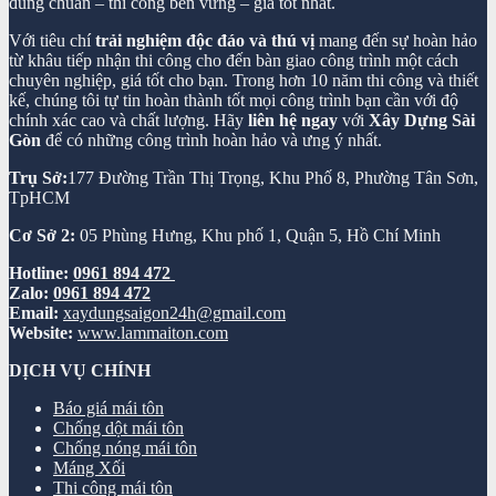
đúng chuẩn – thi công bền vững – giá tốt nhất.
Với tiêu chí
trải nghiệm độc đáo và thú vị
mang đến sự hoàn hảo
từ khâu tiếp nhận thi công cho đến bàn giao công trình một cách
chuyên nghiệp, giá tốt cho bạn. Trong hơn 10 năm thi công và thiết
kế, chúng tôi tự tin hoàn thành tốt mọi công trình bạn cần với độ
chính xác cao và chất lượng. Hãy
liên hệ ngay
với
Xây Dựng Sài
Gòn
để có những công trình hoàn hảo và ưng ý nhất.
Trụ Sở:
177 Đường Trần Thị Trọng, Khu Phố 8, Phường Tân Sơn,
TpHCM
Cơ Sở 2:
05 Phùng Hưng, Khu phố 1, Quận 5, Hồ Chí Minh
Hotline:
0961 894 472
Zalo:
0961 894 472
Email:
xaydungsaigon24h@gmail.com
Website:
www.lammaiton.com
DỊCH VỤ CHÍNH
Báo giá mái tôn
Chống dột mái tôn
Chống nóng mái tôn
Máng Xối
Thi công mái tôn