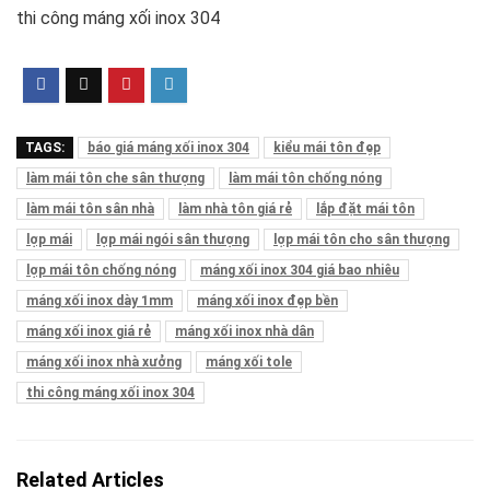
thi công máng xối inox 304
TAGS:
báo giá máng xối inox 304
kiểu mái tôn đẹp
làm mái tôn che sân thượng
làm mái tôn chống nóng
làm mái tôn sân nhà
làm nhà tôn giá rẻ
lắp đặt mái tôn
lợp mái
lợp mái ngói sân thượng
lợp mái tôn cho sân thượng
lợp mái tôn chống nóng
máng xối inox 304 giá bao nhiêu
máng xối inox dày 1mm
máng xối inox đẹp bền
máng xối inox giá rẻ
máng xối inox nhà dân
máng xối inox nhà xưởng
máng xối tole
thi công máng xối inox 304
Related Articles