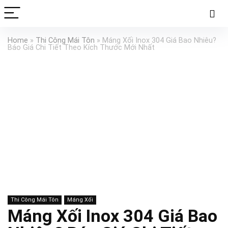
Home
»
Thi Công Mái Tôn
»
Máng Xối Inox 304 Giá Bao Nhiêu?
Báo Giá Chi Tiết Theo Kích Thước Mới Nhất
Thi Công Mái Tôn
Máng Xối
Máng Xối Inox 304 Giá Bao