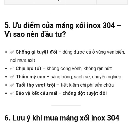
5. Ưu điểm của máng xối inox 304 –
Vì sao nên đầu tư?
✅
Chống gỉ tuyệt đối
– dùng được cả ở vùng ven biển,
nơi mưa axit
✅
Chịu lực tốt
– không cong vênh, không rạn nứt
✅
Thẩm mỹ cao
– sáng bóng, sạch sẽ, chuyên nghiệp
✅
Tuổi thọ vượt trội
– tiết kiệm chi phí sửa chữa
✅
Bảo vệ kết cấu mái – chống dột tuyệt đối
6. Lưu ý khi mua máng xối inox 304