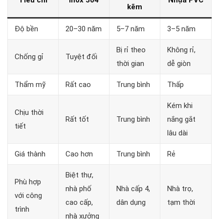
Tiêu chí
Inox 304
Nhựa PVC
kẽm
Độ bền
20–30 năm
5–7 năm
3–5 năm
Bị rỉ theo
Không rỉ,
Chống gỉ
Tuyệt đối
thời gian
dễ giòn
Thẩm mỹ
Rất cao
Trung bình
Thấp
Kém khi
Chịu thời
Rất tốt
Trung bình
nắng gắt
tiết
lâu dài
Giá thành
Cao hơn
Trung bình
Rẻ
Biệt thự,
Phù hợp
nhà phố
Nhà cấp 4,
Nhà trọ,
với công
cao cấp,
dân dụng
tạm thời
trình
nhà xưởng