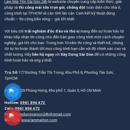
Làm Mái Tôn Sài Gòn 24h
là website chuyên cung cấp kiến thức, giải
pháp và
thi công mái tôn trọn gói
,
chống dột
toàn diện cho nhà ở,
công trình tại TP.HCM và các tỉnh lân cận. Cam kết kỹ thuật đúng
chuẩn – thi công bền vững – giá tốt nhất.
Với tiêu chí
trải nghiệm độc đáo và thú vị
mang đến sự hoàn hảo từ
khâu tiếp nhận thi công cho đến bàn giao công trình một cách chuyên
nghiệp, giá tốt cho bạn. Trong hơn 10 năm thi công và thiết kế, chúng
tôi tự tin hoàn thành tốt mọi công trình bạn cần với độ chính xác cao và
chất lượng. Hãy
liên hệ ngay
với
Xây Dựng Sài Gòn
để có những công
trình hoàn hảo và ưng ý nhất.
Trụ Sở:
177 Đường Trần Thị Trọng, Khu Phố 8, Phường Tân Sơn,
TpHCM
Cơ Sở 2:
05 Phùng Hưng, Khu phố 1, Quận 5, Hồ Chí Minh
Hotline:
0961 894 472
Zalo:
0961 894 472
Email:
xaydungsaigon24h@gmail.com
Website:
www.lammaiton.com