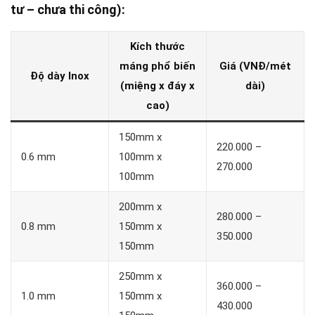
tư – chưa thi công):
Kích thước
máng phổ biến
Giá (VNĐ/mét
Độ dày Inox
(miệng x đáy x
dài)
cao)
150mm x
220.000 –
0.6 mm
100mm x
270.000
100mm
200mm x
280.000 –
0.8 mm
150mm x
350.000
150mm
250mm x
360.000 –
1.0 mm
150mm x
430.000