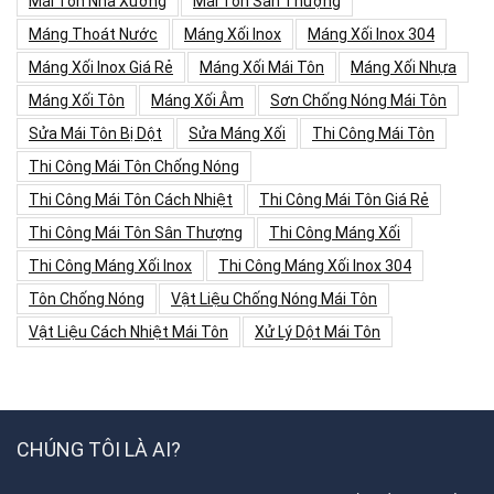
Mái Tôn Nhà Xưởng
Mái Tôn Sân Thượng
Máng Thoát Nước
Máng Xối Inox
Máng Xối Inox 304
Máng Xối Inox Giá Rẻ
Máng Xối Mái Tôn
Máng Xối Nhựa
Máng Xối Tôn
Máng Xối Âm
Sơn Chống Nóng Mái Tôn
Sửa Mái Tôn Bị Dột
Sửa Máng Xối
Thi Công Mái Tôn
Thi Công Mái Tôn Chống Nóng
Thi Công Mái Tôn Cách Nhiệt
Thi Công Mái Tôn Giá Rẻ
Thi Công Mái Tôn Sân Thượng
Thi Công Máng Xối
Thi Công Máng Xối Inox
Thi Công Máng Xối Inox 304
Tôn Chống Nóng
Vật Liệu Chống Nóng Mái Tôn
Vật Liệu Cách Nhiệt Mái Tôn
Xử Lý Dột Mái Tôn
CHÚNG TÔI LÀ AI?