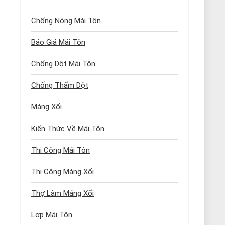
Chống Nóng Mái Tôn
Báo Giá Mái Tôn
Chống Dột Mái Tôn
Chống Thấm Dột
Máng Xối
Kiến Thức Về Mái Tôn
Thi Công Mái Tôn
Thi Công Máng Xối
Thợ Làm Máng Xối
Lợp Mái Tôn