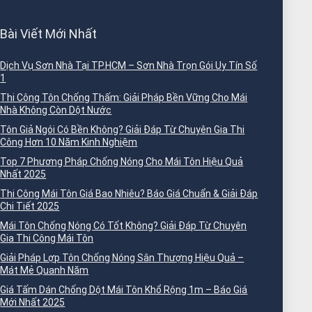
Bài Viết Mới Nhất
Dịch Vụ Sơn Nhà Tại TP.HCM – Sơn Nhà Trọn Gói Uy Tín Số
1
Thi Công Tôn Chống Thấm: Giải Pháp Bền Vững Cho Mái
Nhà Không Còn Dột Nước
Tôn Giả Ngói Có Bền Không? Giải Đáp Từ Chuyên Gia Thi
Công Hơn 10 Năm Kinh Nghiệm
Top 7 Phương Pháp Chống Nóng Cho Mái Tôn Hiệu Quả
Nhất 2025
Thi Công Mái Tôn Giá Bao Nhiêu? Báo Giá Chuẩn & Giải Đáp
Chi Tiết 2025
Mái Tôn Chống Nóng Có Tốt Không? Giải Đáp Từ Chuyên
Gia Thi Công Mái Tôn
Giải Pháp Lợp Tôn Chống Nóng Sân Thượng Hiệu Quả –
Mát Mẻ Quanh Năm
Giá Tấm Dán Chống Dột Mái Tôn Khổ Rộng 1m – Báo Giá
Mới Nhất 2025