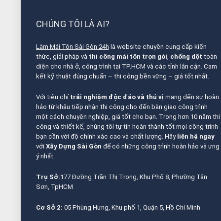
CHÚNG TÔI LÀ AI?
Làm Mái Tôn Sài Gòn 24h
là website chuyên cung cấp kiến
thức, giải pháp và
thi công mái tôn trọn gói
,
chống dột
toàn
diện cho nhà ở, công trình tại TP.HCM và các tỉnh lân cận. Cam
kết kỹ thuật đúng chuẩn – thi công bền vững – giá tốt nhất.
Với tiêu chí
trải nghiệm độc đáo và thú vị
mang đến sự hoàn
hảo từ khâu tiếp nhận thi công cho đến bàn giao công trình
một cách chuyên nghiệp, giá tốt cho bạn. Trong hơn 10 năm thi
công và thiết kế, chúng tôi tự tin hoàn thành tốt mọi công trình
bạn cần với độ chính xác cao và chất lượng. Hãy
liên hệ ngay
với
Xây Dựng Sài Gòn
để có những công trình hoàn hảo và ưng
ý nhất.
Trụ Sở:
177 Đường Trần Thị Trọng, Khu Phố 8, Phường Tân
Sơn, TpHCM
Cơ Sở 2:
05 Phùng Hưng, Khu phố 1, Quận 5, Hồ Chí Minh