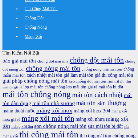
Thi Công Mái Tôn
Chống Dột
Chống Nóng
Máng Xối
Tìm Kiếm Nổi Bật
chống dột mái tôn
báo giá mái tôn
chống dột mái nhà
chống
chống nóng mái tôn
chống
dột máng xối
chống nóng nhà mái tôn
cách nhiệt mái tôn
giá làm mái tôn
giá thi công mái tôn
thấm mái tôn
giải pháp chống nóng mái tôn
keo chống dột mái tôn
làm mái tôn
làm
lợp mái tôn chống nóng
lợp mái tôn giá rẻ
mái tôn bị dột
mái tôn giá rẻ
mái tôn chống nóng
mái tôn cách nhiệt
mái
mái tôn sân thượng
mái tôn nhà xưởng
tôn dân dụng
máng xối inox
máng thoát nước
máng xối inox 304
máng xối
máng xối mái tôn
máng xối
máng xối nhựa
inox giá rẻ
tôn
sơn chống nóng mái tôn
sửa mái tôn bị dột
máng xối âm
sửa
thi công mái tôn
thi công mái tôn chống nóng
máng xối