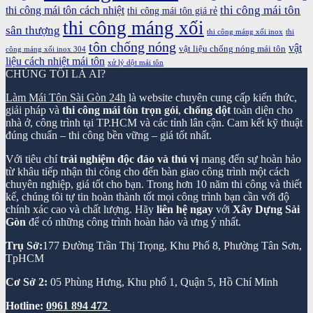
thi công mái tôn
thi công mái tôn cách nhiệt
thi công mái tôn giá rẻ
thi công máng xối
sân thượng
thi công máng xối inox
thi
tôn chống nóng
vật
vật liệu chống nóng mái tôn
công máng xối inox 304
liệu cách nhiệt mái tôn
xử lý dột mái tôn
CHÚNG TÔI LÀ AI?
Làm Mái Tôn Sài Gòn 24h
là website chuyên cung cấp kiến thức,
giải pháp và
thi công mái tôn trọn gói
,
chống dột
toàn diện cho
nhà ở, công trình tại TP.HCM và các tỉnh lân cận. Cam kết kỹ thuật
đúng chuẩn – thi công bền vững – giá tốt nhất.
Với tiêu chí
trải nghiệm độc đáo và thú vị
mang đến sự hoàn hảo
từ khâu tiếp nhận thi công cho đến bàn giao công trình một cách
chuyên nghiệp, giá tốt cho bạn. Trong hơn 10 năm thi công và thiết
kế, chúng tôi tự tin hoàn thành tốt mọi công trình bạn cần với độ
chính xác cao và chất lượng. Hãy
liên hệ ngay
với
Xây Dựng Sài
Gòn
để có những công trình hoàn hảo và ưng ý nhất.
Trụ Sở:
177 Đường Trần Thị Trọng, Khu Phố 8, Phường Tân Sơn,
TpHCM
Cơ Sở 2:
05 Phùng Hưng, Khu phố 1, Quận 5, Hồ Chí Minh
Hotline:
0961 894 472