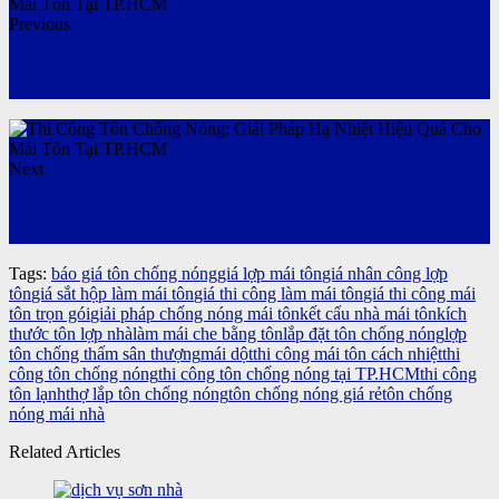
Previous
Thi Công Tấm Cách Nhiệt Mái Tôn: Giải Pháp Chống
Nóng Hiệu Quả, Bền Vững Cho Mọi Công Trình
Next
Làm Mái Tôn Che Sân Thượng: Giải Pháp Chống
Nắng – Tăng Công Năng Không Gian Sống
Tags:
báo giá tôn chống nóng
giá lợp mái tôn
giá nhân công lợp
tôn
giá sắt hộp làm mái tôn
giá thi công làm mái tôn
giá thi công mái
tôn trọn gói
giải pháp chống nóng mái tôn
kết cấu nhà mái tôn
kích
thước tôn lợp nhà
làm mái che bằng tôn
lắp đặt tôn chống nóng
lợp
tôn chống thấm sân thượng
mái dột
thi công mái tôn cách nhiệt
thi
công tôn chống nóng
thi công tôn chống nóng tại TP.HCM
thi công
tôn lạnh
thợ lắp tôn chống nóng
tôn chống nóng giá rẻ
tôn chống
nóng mái nhà
Related Articles