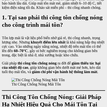
bảo hành lâu dài. Giúp mái tôn mát mẻ, giảm nhiệt 6–10 độ C, tiết
kiệm điện năng tối đa. Khảo sát miễn phí – thi công nhanh chóng.
1. Tại sao phải thi công tôn chống nóng
cho công trình mái tôn?
Tôn lợp mái là vật liệu phổ biến nhờ giá rẻ, thi công nhanh, trọng
lượng nhẹ. Nhưng
khuyết điểm lớn nhất
là khả năng hấp thụ nhiệt
cực cao. Vào những ngày nắng nóng, nhiệt độ trên mái tôn có thể
lên đến
60–70°C
, gây oi bức nghiêm trọng cho không gian bên
trong, đặc biệt là nhà ở, nhà xưởng hoặc kho chứa.
Giải pháp
thi công tôn chống nóng
ra đời để
giảm thiểu tác hại
của nhiệt độ cao
, giúp không gian bên dưới mát mẻ hơn, kéo dài
tuổi thọ mái tôn, và
giảm chi phí vận hành hệ thống làm mát
.
Thi Công Chống Nóng Mái Tôn
Thi Công Tôn Chống Nóng: Giải Pháp
Hạ Nhiệt Hiệu Quả Cho Mái Tôn Tại