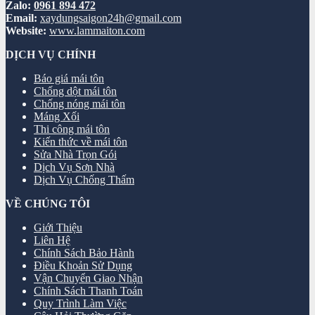
Zalo:
0961 894 472
Email:
xaydungsaigon24h@gmail.com
Website:
www.lammaiton.com
DỊCH VỤ CHÍNH
Báo giá mái tôn
Chống dột mái tôn
Chống nóng mái tôn
Máng Xối
Thi công mái tôn
Kiến thức về mái tôn
Sửa Nhà Trọn Gói
Dịch Vụ Sơn Nhà
Dịch Vụ Chống Thấm
VỀ CHÚNG TÔI
Giới Thiệu
Liên Hệ
Chính Sách Bảo Hành
Điều Khoản Sử Dụng
Vận Chuyển Giao Nhận
Chính Sách Thanh Toán
Quy Trình Làm Việc