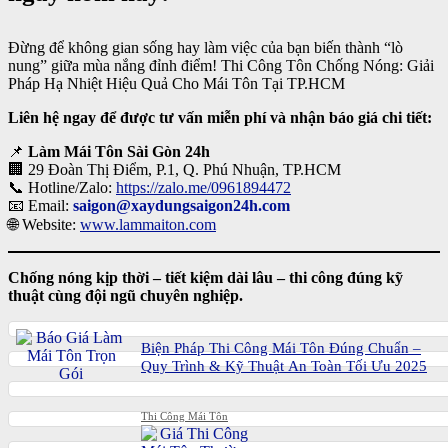
Đừng để không gian sống hay làm việc của bạn biến thành “lò
nung” giữa mùa nắng đỉnh điểm! Thi Công Tôn Chống Nóng: Giải
Pháp Hạ Nhiệt Hiệu Quả Cho Mái Tôn Tại TP.HCM
Liên hệ ngay để được tư vấn miễn phí và nhận báo giá chi tiết:
📌
Làm Mái Tôn Sài Gòn 24h
🏢 29 Đoàn Thị Điểm, P.1, Q. Phú Nhuận, TP.HCM
📞 Hotline/Zalo:
https://zalo.me/0961894472
📧 Email:
saigon@xaydungsaigon24h.com
🌐 Website:
www.lammaiton.com
Chống nóng kịp thời – tiết kiệm dài lâu – thi công đúng kỹ
thuật cùng đội ngũ chuyên nghiệp.
Biện Pháp Thi Công Mái Tôn Đúng Chuẩn –
Quy Trình & Kỹ Thuật An Toàn Tối Ưu 2025
Thi Công Mái Tôn