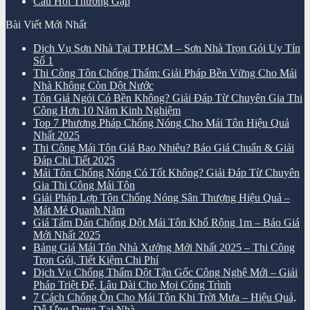
Câu Hỏi Thường Gặp
Bài Viết Mới Nhất
Dịch Vụ Sơn Nhà Tại TP.HCM – Sơn Nhà Trọn Gói Uy Tín
Số 1
Thi Công Tôn Chống Thấm: Giải Pháp Bền Vững Cho Mái
Nhà Không Còn Dột Nước
Tôn Giả Ngói Có Bền Không? Giải Đáp Từ Chuyên Gia Thi
Công Hơn 10 Năm Kinh Nghiệm
Top 7 Phương Pháp Chống Nóng Cho Mái Tôn Hiệu Quả
Nhất 2025
Thi Công Mái Tôn Giá Bao Nhiêu? Báo Giá Chuẩn & Giải
Đáp Chi Tiết 2025
Mái Tôn Chống Nóng Có Tốt Không? Giải Đáp Từ Chuyên
Gia Thi Công Mái Tôn
Giải Pháp Lợp Tôn Chống Nóng Sân Thượng Hiệu Quả –
Mát Mẻ Quanh Năm
Giá Tấm Dán Chống Dột Mái Tôn Khổ Rộng 1m – Báo Giá
Mới Nhất 2025
Bảng Giá Mái Tôn Nhà Xưởng Mới Nhất 2025 – Thi Công
Trọn Gói, Tiết Kiệm Chi Phí
Dịch Vụ Chống Thấm Dột Tận Gốc Công Nghệ Mới – Giải
Pháp Triệt Để, Lâu Dài Cho Mọi Công Trình
7 Cách Chống Ồn Cho Mái Tôn Khi Trời Mưa – Hiệu Quả,
Dễ Ứng Dụng Tại Nhà