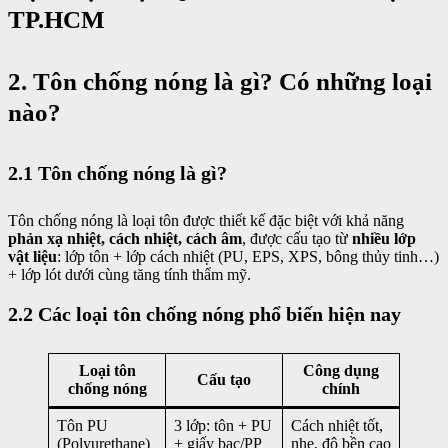
TP.HCM
2. Tôn chống nóng là gì? Có những loại
nào?
2.1 Tôn chống nóng là gì?
Tôn chống nóng là loại tôn được thiết kế đặc biệt với khả năng
phản xạ nhiệt, cách nhiệt, cách âm
, được cấu tạo từ
nhiều lớp
vật liệu
: lớp tôn + lớp cách nhiệt (PU, EPS, XPS, bông thủy tinh…)
+ lớp lót dưới cùng tăng tính thẩm mỹ.
2.2 Các loại tôn chống nóng phổ biến hiện nay
Loại tôn
Công dụng
Cấu tạo
chống nóng
chính
Tôn PU
3 lớp: tôn + PU
Cách nhiệt tốt,
(Polyurethane)
+ giấy bạc/PP
nhẹ, độ bền cao