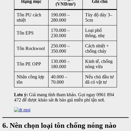
Hạng mục
Ghi chú
(VNĐ/m²)
Tôn PU cách
190.000 –
Tùy độ dày 3–
nhiệt
280.000
5cm
170.000 –
Loại phổ
Tôn EPS
230.000
thông, nhẹ
250.000 –
Cách nhiệt +
Tôn Rockwool
350.000
chống cháy
130.000 –
Kinh tế, chống
Tôn PE OPP
180.000
nóng vừa
Nhân công lợp
40.000 –
Nếu chủ đầu tư
tôn
70.000
đã có vật tư
Lưu ý:
Giá mang tính tham khảo. Gọi ngay 0961 894
472 để được khảo sát & báo giá miễn phí tận nơi.
6. Nên chọn loại tôn chống nóng nào