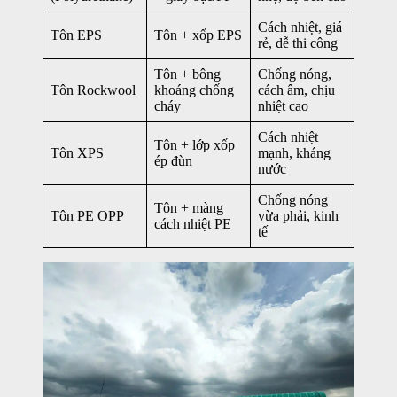
Cách nhiệt, giá
Tôn EPS
Tôn + xốp EPS
rẻ, dễ thi công
Tôn + bông
Chống nóng,
Tôn Rockwool
khoáng chống
cách âm, chịu
cháy
nhiệt cao
Cách nhiệt
Tôn + lớp xốp
Tôn XPS
mạnh, kháng
ép đùn
nước
Chống nóng
Tôn + màng
Tôn PE OPP
vừa phải, kinh
cách nhiệt PE
tế