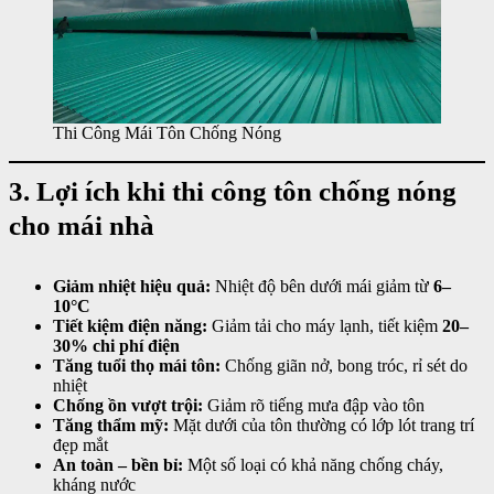
Thi Công Mái Tôn Chống Nóng
3. Lợi ích khi thi công tôn chống nóng
cho mái nhà
Giảm nhiệt hiệu quả:
Nhiệt độ bên dưới mái giảm từ
6–
10°C
Tiết kiệm điện năng:
Giảm tải cho máy lạnh, tiết kiệm
20–
30% chi phí điện
Tăng tuổi thọ mái tôn:
Chống giãn nở, bong tróc, rỉ sét do
nhiệt
Chống ồn vượt trội:
Giảm rõ tiếng mưa đập vào tôn
Tăng thẩm mỹ:
Mặt dưới của tôn thường có lớp lót trang trí
đẹp mắt
An toàn – bền bỉ:
Một số loại có khả năng chống cháy,
kháng nước