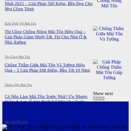
Nhất 2025 – Giải Pháp Tiết Kiệm, Bền Đẹp Cho
Mọi Công Trình
Kiến Thức Về Mái Tôn
Thi Công Chống Nóng Mái Tôn Hiệu Quả –
Giải Pháp Giảm Nhiệt Tức Thì Cho Nhà Ở &
Nhà Xưởng
Thi Công Mái Tôn
Chống Thấm Giữa Mái Tôn Và Tường Hiệu
Quả – 5 Giải Pháp Dứt Điểm, Bền Tới 10 Năm
Chống Dột Mái Tôn
Show next
Có Nên Làm Mái Tôn Trước Nhà? Ưu Nhược
Điểm & Lưu Ý Khi Thiết Kế Mái Che Trước
Nhà
Báo Giá Mái Tôn