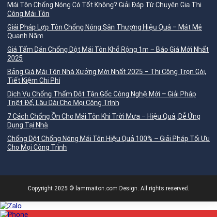
Mái Tôn Chống Nóng Có Tốt Không? Giải Đáp Từ Chuyên Gia Thi
Công Mái Tôn
Giải Pháp Lợp Tôn Chống Nóng Sân Thượng Hiệu Quả – Mát Mẻ
Quanh Năm
Giá Tấm Dán Chống Dột Mái Tôn Khổ Rộng 1m – Báo Giá Mới Nhất
2025
Bảng Giá Mái Tôn Nhà Xưởng Mới Nhất 2025 – Thi Công Trọn Gói,
Tiết Kiệm Chi Phí
Dịch Vụ Chống Thấm Dột Tận Gốc Công Nghệ Mới – Giải Pháp
Triệt Để, Lâu Dài Cho Mọi Công Trình
7 Cách Chống Ồn Cho Mái Tôn Khi Trời Mưa – Hiệu Quả, Dễ Ứng
Dụng Tại Nhà
Chống Dột Chống Nóng Mái Tôn Hiệu Quả 100% – Giải Pháp Tối Ưu
Cho Mọi Công Trình
Copyright 2025 © lammaiton.com Design. All rights reserved.