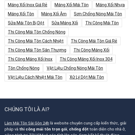
Máng Xối Inox Giá Rẻ
Máng Xối Mái Tôn
Máng Xối Nhựa
Máng Xối Tôn
Máng Xối Âm
Sơn Chống Nóng Mái Tôn
Sửa Mái Tôn Bị Dột
Sửa Máng Xối
Thi Công Mái Tôn
Thi Công Mái Tôn Chống Nóng
Thi Công Mái Tôn Cách Nhiệt
Thi Công Mái Tôn Giá Rẻ
Thi Công Mái Tôn Sân Thượng
Thi Công Máng Xối
Thi Công Máng Xối Inox
Thi Công Máng Xối Inox 304
Tôn Chống Nóng
Vật Liệu Chống Nóng Mái Tôn
Vật Liệu Cách Nhiệt Mái Tôn
Xử Lý Dột Mái Tôn
CHÚNG TÔI LÀ AI?
Làm Mái Tôn Sài Gòn 24h
là website chuyên cung cấp kiến thức, giải
pháp và
thi công mái tôn trọn gói
,
chống dột
toàn diện cho nhà ở,