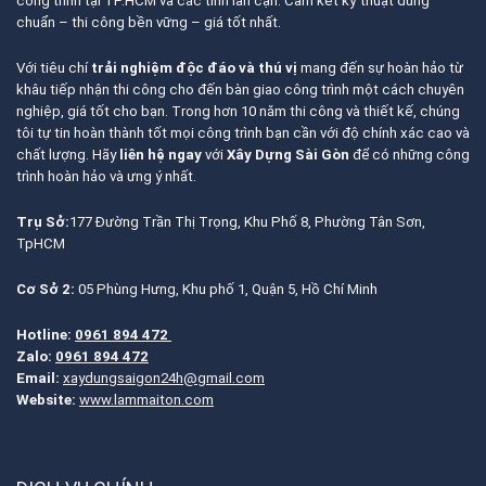
công trình tại TP.HCM và các tỉnh lân cận. Cam kết kỹ thuật đúng
chuẩn – thi công bền vững – giá tốt nhất.
Với tiêu chí
trải nghiệm độc đáo và thú vị
mang đến sự hoàn hảo từ
khâu tiếp nhận thi công cho đến bàn giao công trình một cách chuyên
nghiệp, giá tốt cho bạn. Trong hơn 10 năm thi công và thiết kế, chúng
tôi tự tin hoàn thành tốt mọi công trình bạn cần với độ chính xác cao và
chất lượng. Hãy
liên hệ ngay
với
Xây Dựng Sài Gòn
để có những công
trình hoàn hảo và ưng ý nhất.
Trụ Sở:
177 Đường Trần Thị Trọng, Khu Phố 8, Phường Tân Sơn,
TpHCM
Cơ Sở 2:
05 Phùng Hưng, Khu phố 1, Quận 5, Hồ Chí Minh
Hotline:
0961 894 472
Zalo:
0961 894 472
Email:
xaydungsaigon24h@gmail.com
Website:
www.lammaiton.com