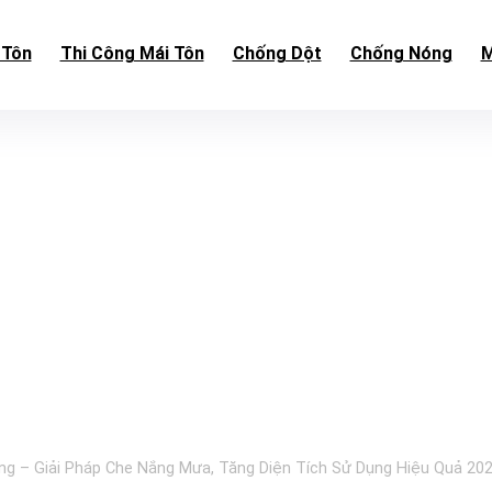
 Tôn
Thi Công Mái Tôn
Chống Dột
Chống Nóng
M
g – Giải Pháp Che Nắng Mưa, Tăng Diện Tích Sử Dụng Hiệu Quả 20