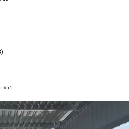
S)
n dưới