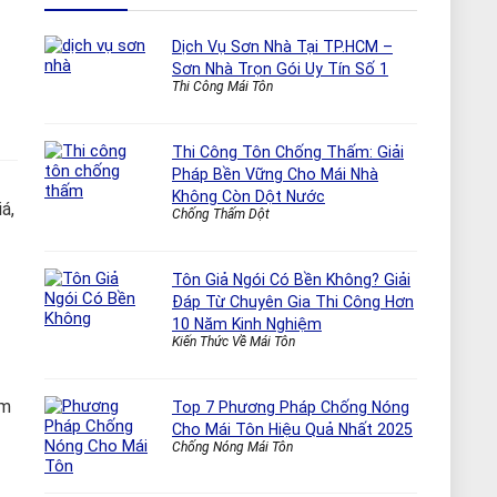
Dịch Vụ Sơn Nhà Tại TP.HCM –
Sơn Nhà Trọn Gói Uy Tín Số 1
Thi Công Mái Tôn
Thi Công Tôn Chống Thấm: Giải
Pháp Bền Vững Cho Mái Nhà
Không Còn Dột Nước
á,
Chống Thấm Dột
Tôn Giả Ngói Có Bền Không? Giải
Đáp Từ Chuyên Gia Thi Công Hơn
10 Năm Kinh Nghiệm
Kiến Thức Về Mái Tôn
àm
Top 7 Phương Pháp Chống Nóng
Cho Mái Tôn Hiệu Quả Nhất 2025
Chống Nóng Mái Tôn