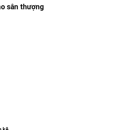
ho sân thượng
n kẽ