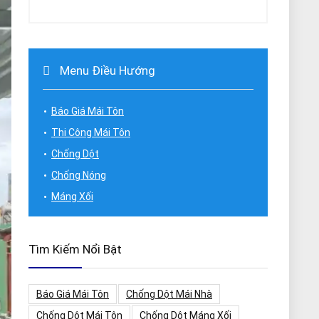
Menu Điều Hướng
Báo Giá Mái Tôn
Thi Công Mái Tôn
Chống Dột
Chống Nóng
Máng Xối
Tìm Kiếm Nổi Bật
Báo Giá Mái Tôn
Chống Dột Mái Nhà
Chống Dột Mái Tôn
Chống Dột Máng Xối