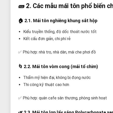
🧱 2. Các mẫu mái tôn phổ biến c
🏠
2.1. Mái tôn nghiêng khung sắt hộp
Kiểu truyền thống, độ dốc thoát nước tốt
Kết cấu đơn giản, chi phí rẻ
✅ Phù hợp: nhà trọ, nhà dân, mái che phơi đồ
🌀
2.2. Mái tôn vòm cong (mái tổ chim)
Thẩm mỹ hiện đại, không bị đọng nước
Thi công kỹ thuật cao hơn
✅ Phù hợp: quán cafe sân thượng, phòng sinh hoạt
🌿
2.3. Mái tôn lợp lấy sáng Polycarbonate xe