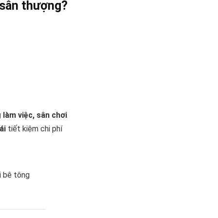
n sân thượng?
 làm việc, sân chơi
ái
tiết kiệm chi phí
i bê tông