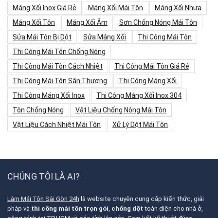
Máng Xối Inox Giá Rẻ
Máng Xối Mái Tôn
Máng Xối Nhựa
Máng Xối Tôn
Máng Xối Âm
Sơn Chống Nóng Mái Tôn
Sửa Mái Tôn Bị Dột
Sửa Máng Xối
Thi Công Mái Tôn
Thi Công Mái Tôn Chống Nóng
Thi Công Mái Tôn Cách Nhiệt
Thi Công Mái Tôn Giá Rẻ
Thi Công Mái Tôn Sân Thượng
Thi Công Máng Xối
Thi Công Máng Xối Inox
Thi Công Máng Xối Inox 304
Tôn Chống Nóng
Vật Liệu Chống Nóng Mái Tôn
Vật Liệu Cách Nhiệt Mái Tôn
Xử Lý Dột Mái Tôn
CHÚNG TÔI LÀ AI?
Làm Mái Tôn Sài Gòn 24h
là website chuyên cung cấp kiến thức, giải
pháp và
thi công mái tôn trọn gói
,
chống dột
toàn diện cho nhà ở,