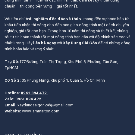
công trình tại TP.HCM và các tỉnh lân cận. Cam kết kỹ thuật đúng
chuẩn – thi công bền vững – giá tốt nhất.
Với tiêu chí
trải nghiệm độc đáo và thú vị
mang đến sự hoàn hảo từ
khâu tiếp nhận thi công cho đến bàn giao công trình một cách chuyên
nghiệp, giá tốt cho bạn. Trong hơn 10 năm thi công và thiết kế, chúng
tôi tự tin hoàn thành tốt mọi công trình bạn cần với độ chính xác cao và
chất lượng. Hãy
liên hệ ngay
với
Xây Dựng Sài Gòn
để có những công
trình hoàn hảo và ưng ý nhất.
Trụ Sở:
177 Đường Trần Thị Trọng, Khu Phố 8, Phường Tân Sơn,
TpHCM
Cơ Sở 2:
05 Phùng Hưng, Khu phố 1, Quận 5, Hồ Chí Minh
Hotline:
0961 894 472
Zalo:
0961 894 472
Email:
xaydungsaigon24h@gmail.com
Website:
www.lammaiton.com