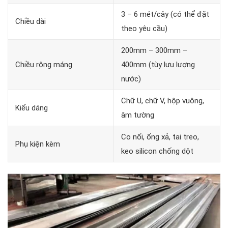
3 – 6 mét/cây (có thể đặt
Chiều dài
theo yêu cầu)
200mm – 300mm –
Chiều rộng máng
400mm (tùy lưu lượng
nước)
Chữ U, chữ V, hộp vuông,
Kiểu dáng
âm tường
Co nối, ống xả, tai treo,
Phụ kiện kèm
keo silicon chống dột