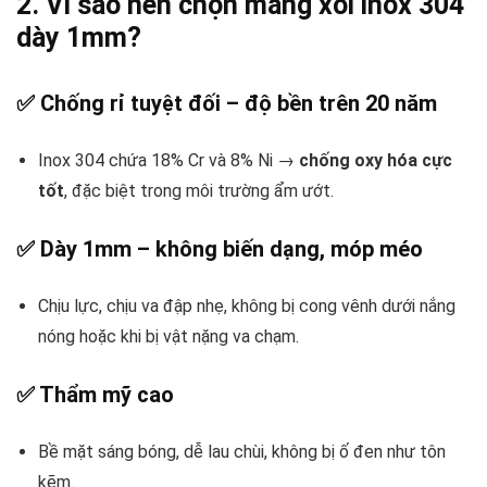
2. Vì sao nên chọn máng xối inox 304
dày 1mm?
✅ Chống rỉ tuyệt đối – độ bền trên 20 năm
Inox 304 chứa 18% Cr và 8% Ni →
chống oxy hóa cực
tốt
, đặc biệt trong môi trường ẩm ướt.
✅ Dày 1mm – không biến dạng, móp méo
Chịu lực, chịu va đập nhẹ, không bị cong vênh dưới nắng
nóng hoặc khi bị vật nặng va chạm.
✅ Thẩm mỹ cao
Bề mặt sáng bóng, dễ lau chùi, không bị ố đen như tôn
kẽm.