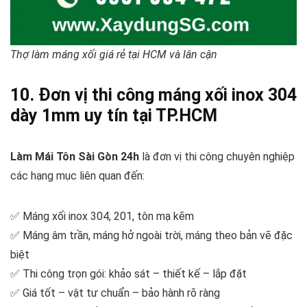
Thợ làm máng xối giá rẻ tại HCM và lân cận
10. Đơn vị thi công máng xối inox 304
dày 1mm uy tín tại TP.HCM
Làm Mái Tôn Sài Gòn 24h
là đơn vị thi công chuyên nghiệp
các hạng mục liên quan đến:
✅ Máng xối inox 304, 201, tôn mạ kẽm
✅ Máng âm trần, máng hở ngoài trời, máng theo bản vẽ đặc
biệt
✅ Thi công trọn gói: khảo sát – thiết kế – lắp đặt
✅ Giá tốt – vật tư chuẩn – bảo hành rõ ràng