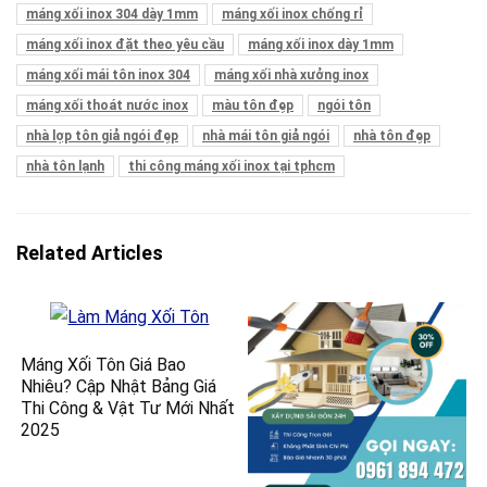
máng xối inox 304 dày 1mm
máng xối inox chống rỉ
máng xối inox đặt theo yêu cầu
máng xối inox dày 1mm
máng xối mái tôn inox 304
máng xối nhà xưởng inox
máng xối thoát nước inox
màu tôn đẹp
ngói tôn
nhà lợp tôn giả ngói đẹp
nhà mái tôn giả ngói
nhà tôn đẹp
nhà tôn lạnh
thi công máng xối inox tại tphcm
Related Articles
Máng Xối Tôn Giá Bao
Nhiêu? Cập Nhật Bảng Giá
Thi Công & Vật Tư Mới Nhất
2025