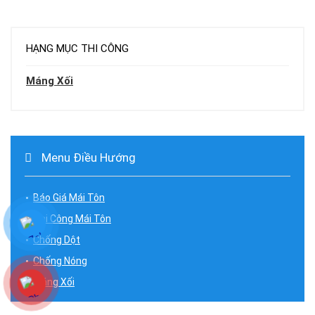
HẠNG MỤC THI CÔNG
Máng Xối
Menu Điều Hướng
Báo Giá Mái Tôn
Thi Công Mái Tôn
Chống Dột
Chống Nóng
Máng Xối