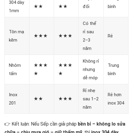
304 dày
★★
★★
đối
bình
1mm
Có thể
Tôn mạ
rỉ sau
★★★
★★★
Rẻ
kẽm
2–3
năm
Không rỉ
Nhôm
★★★
★★★
Trung
nhưng
tấm
★
★
bình
dễ móp
Rỉ nhẹ
Inox
Rẻ hơn
★★
★★★
sau 1–2
201
inox 304
năm
👉 Kết luận: Nếu Sếp cần giải pháp
bền bỉ – không lo sửa
chữa – chịu mưa gió – giữ thẩm mỹ
, thì
inox 304 dày