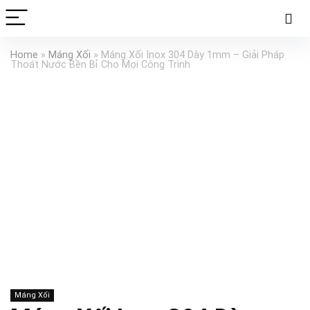
Home
»
Máng Xối
»
Máng Xối Inox 304 Dày 1mm – Giải Pháp
Thoát Nước Bền Bỉ Cho Mọi Công Trình
Máng Xối