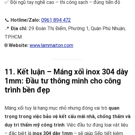
✅ Đội ngũ tay nghề cao – thi công sạch – đúng tiến độ
📞
Hotline/Zalo:
0961 894 472
📍
Địa chỉ:
29 Đoàn Thị Điểm, Phường 1, Quận Phú Nhuận,
TP.HCM
🌐
Website:
www.lammaiton.com
11. Kết luận – Máng xối inox 304 dày
1mm: Đầu tư thông minh cho công
trình bền đẹp
Máng xối tuy là hạng mục nhỏ nhưng đóng vai trò
quan
trọng trong việc bảo vệ kết cấu mái nhà, chống thấm và
duy trì thẩm mỹ công trình
. Việc đầu tư đúng loại vật liệu
– đặc biệt là
inox 304 dày 1mm
– sẽ giúp Sếp tiết kiệm