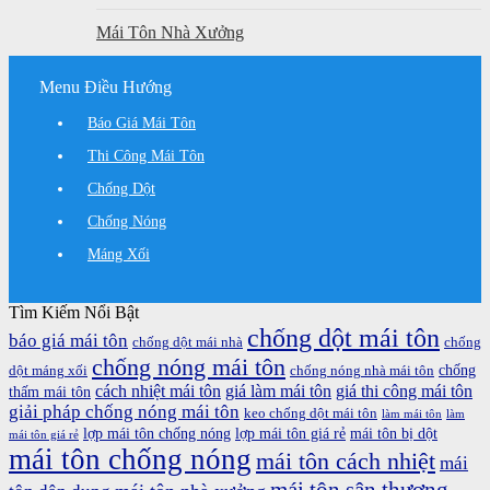
Mái Tôn Nhà Xưởng
Menu Điều Hướng
Báo Giá Mái Tôn
Thi Công Mái Tôn
Chống Dột
Chống Nóng
Máng Xối
Tìm Kiếm Nổi Bật
chống dột mái tôn
báo giá mái tôn
chống dột mái nhà
chống
chống nóng mái tôn
chống
dột máng xối
chống nóng nhà mái tôn
cách nhiệt mái tôn
giá làm mái tôn
giá thi công mái tôn
thấm mái tôn
giải pháp chống nóng mái tôn
keo chống dột mái tôn
làm mái tôn
làm
lợp mái tôn chống nóng
lợp mái tôn giá rẻ
mái tôn bị dột
mái tôn giá rẻ
mái tôn chống nóng
mái tôn cách nhiệt
mái