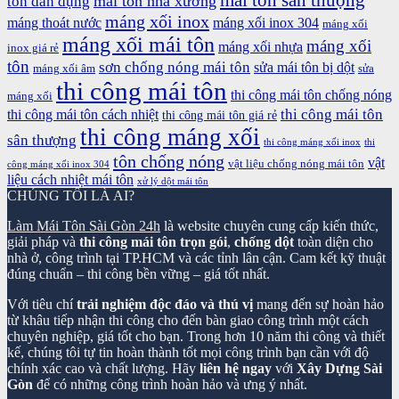
mái tôn sân thượng
mái tôn nhà xưởng
tôn dân dụng
máng xối inox
máng thoát nước
máng xối inox 304
máng xối
máng xối mái tôn
máng xối
máng xối nhựa
inox giá rẻ
tôn
sơn chống nóng mái tôn
sửa mái tôn bị dột
máng xối âm
sửa
thi công mái tôn
thi công mái tôn chống nóng
máng xối
thi công mái tôn
thi công mái tôn cách nhiệt
thi công mái tôn giá rẻ
thi công máng xối
sân thượng
thi công máng xối inox
thi
tôn chống nóng
vật
vật liệu chống nóng mái tôn
công máng xối inox 304
liệu cách nhiệt mái tôn
xử lý dột mái tôn
CHÚNG TÔI LÀ AI?
Làm Mái Tôn Sài Gòn 24h
là website chuyên cung cấp kiến thức,
giải pháp và
thi công mái tôn trọn gói
,
chống dột
toàn diện cho
nhà ở, công trình tại TP.HCM và các tỉnh lân cận. Cam kết kỹ thuật
đúng chuẩn – thi công bền vững – giá tốt nhất.
Với tiêu chí
trải nghiệm độc đáo và thú vị
mang đến sự hoàn hảo
từ khâu tiếp nhận thi công cho đến bàn giao công trình một cách
chuyên nghiệp, giá tốt cho bạn. Trong hơn 10 năm thi công và thiết
kế, chúng tôi tự tin hoàn thành tốt mọi công trình bạn cần với độ
chính xác cao và chất lượng. Hãy
liên hệ ngay
với
Xây Dựng Sài
Gòn
để có những công trình hoàn hảo và ưng ý nhất.