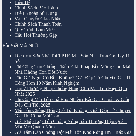
Liên Hệ
Chính Sách Bảo Hành
Điều Khoản Sử Dụng
Vận Chuyển Giao Nhận
Chính Sách Thanh Toán
Quy Trình Làm Việc
Câu Hỏi Thường Gặp
Bài Viết Mới Nhất
Dịch Vụ Sơn Nhà Tại TP.HCM – Sơn Nhà Trọn Gói Uy Tín
Số 1
Thi Công Tôn Chống Thấm: Giải Pháp Bền Vững Cho Mái
Nhà Không Còn Dột Nước
Tôn Giả Ngói Có Bền Không? Giải Đáp Từ Chuyên Gia Thi
Công Hơn 10 Năm Kinh Nghiệm
Top 7 Phương Pháp Chống Nóng Cho Mái Tôn Hiệu Quả
Nhất 2025
Thi Công Mái Tôn Giá Bao Nhiêu? Báo Giá Chuẩn & Giải
Đáp Chi Tiết 2025
Mái Tôn Chống Nóng Có Tốt Không? Giải Đáp Từ Chuyên
Gia Thi Công Mái Tôn
Giải Pháp Lợp Tôn Chống Nóng Sân Thượng Hiệu Quả –
Mát Mẻ Quanh Năm
Giá Tấm Dán Chống Dột Mái Tôn Khổ Rộng 1m – Báo Giá