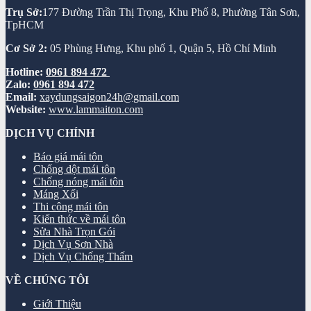
Trụ Sở:
177 Đường Trần Thị Trọng, Khu Phố 8, Phường Tân Sơn,
TpHCM
Cơ Sở 2:
05 Phùng Hưng, Khu phố 1, Quận 5, Hồ Chí Minh
Hotline:
0961 894 472
Zalo:
0961 894 472
Email:
xaydungsaigon24h@gmail.com
Website:
www.lammaiton.com
DỊCH VỤ CHÍNH
Báo giá mái tôn
Chống dột mái tôn
Chống nóng mái tôn
Máng Xối
Thi công mái tôn
Kiến thức về mái tôn
Sửa Nhà Trọn Gói
Dịch Vụ Sơn Nhà
Dịch Vụ Chống Thấm
VỀ CHÚNG TÔI
Giới Thiệu