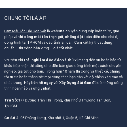
CHÚNG TÔI LÀ AI?
Làm Mái Tôn Sài Gòn 24h
là website chuyên cung cấp kiến thức, giải
pháp và
thi công mái tôn trọn gói
,
chống dột
toàn diện cho nhà ở,
công trình tại TP.HCM và các tỉnh lân cận. Cam kết kỹ thuật đúng
chuẩn – thi công bền vững – giá tốt nhất.
Với tiêu chí
trải nghiệm độc đáo và thú vị
mang đến sự hoàn hảo từ
khâu tiếp nhận thi công cho đến bàn giao công trình một cách chuyên
nghiệp, giá tốt cho bạn. Trong hơn 10 năm thi công và thiết kế, chúng
tôi tự tin hoàn thành tốt mọi công trình bạn cần với độ chính xác cao và
chất lượng. Hãy
liên hệ ngay
với
Xây Dựng Sài Gòn
để có những công
trình hoàn hảo và ưng ý nhất.
Trụ Sở:
177 Đường Trần Thị Trọng, Khu Phố 8, Phường Tân Sơn,
TpHCM
Cơ Sở 2:
05 Phùng Hưng, Khu phố 1, Quận 5, Hồ Chí Minh