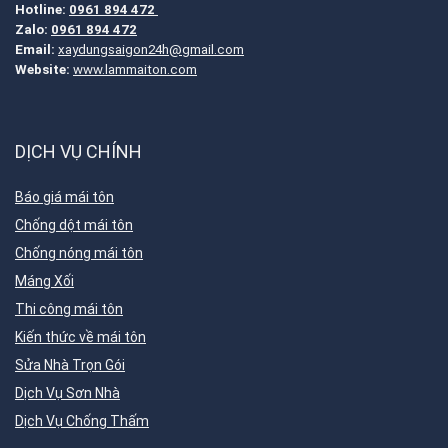
Hotline:
0961 894 472
Zalo:
0961 894 472
Email:
xaydungsaigon24h@gmail.com
Website:
www.lammaiton.com
DỊCH VỤ CHÍNH
Báo giá mái tôn
Chống dột mái tôn
Chống nóng mái tôn
Máng Xối
Thi công mái tôn
Kiến thức về mái tôn
Sửa Nhà Trọn Gói
Dịch Vụ Sơn Nhà
Dịch Vụ Chống Thấm