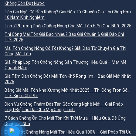
Không Còn Dột Nước
Tôn Giả Ngói Có Bền Không? Giải Đáp Từ Chuyên Gia Thi Công Hơn
10 Năm Kinh Nghiệm
Top 7 Phương Pháp Chống Nóng Cho Mái Tôn Hiệu Quả Nhất 2025
Thi Công Mái Tôn Giá Bao Nhiêu? Báo Giá Chuẩn & Giải Đáp Chi
Tiết 2025
Mái Tôn Chống Nóng Có Tốt Không? Giải Đáp Từ Chuyên Gia Thi
Công Mái Tôn
Giải Pháp Lợp Tôn Chống Nóng Sân Thượng Hiệu Quả – Mát Mẻ
Quanh Năm
Giá Tấm Dán Chống Dột Mái Tôn Khổ Rộng 1m – Báo Giá Mới Nhất
2025
Bảng Giá Mái Tôn Nhà Xưởng Mới Nhất 2025 – Thi Công Trọn Gói,
Tiết Kiệm Chi Phí
Dịch Vụ Chống Thấm Dột Tận Gốc Công Nghệ Mới – Giải Pháp
Triệt Để, Lâu Dài Cho Mọi Công Trình
7 Cách Chống Ồn Cho Mái Tôn Khi Trời Mưa – Hiệu Quả, Dễ Ứng
Dụng Tại Nhà
Chống Dột Chống Nóng Mái Tôn Hiệu Quả 100% – Giải Pháp Tối Ưu