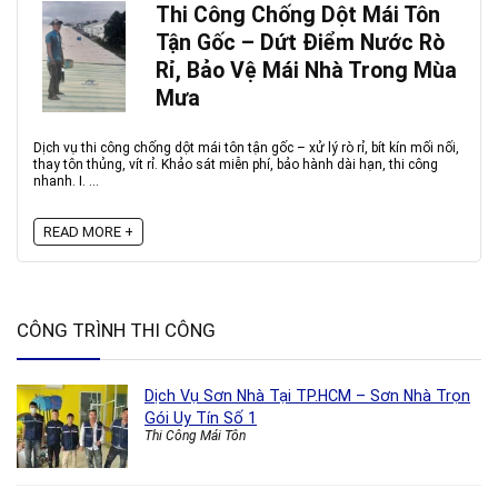
Thi Công Chống Dột Mái Tôn
Tận Gốc – Dứt Điểm Nước Rò
Rỉ, Bảo Vệ Mái Nhà Trong Mùa
Mưa
Dịch vụ thi công chống dột mái tôn tận gốc – xử lý rò rỉ, bít kín mối nối,
thay tôn thủng, vít rỉ. Khảo sát miễn phí, bảo hành dài hạn, thi công
nhanh. I. ...
READ MORE +
CÔNG TRÌNH THI CÔNG
Dịch Vụ Sơn Nhà Tại TP.HCM – Sơn Nhà Trọn
Gói Uy Tín Số 1
Thi Công Mái Tôn