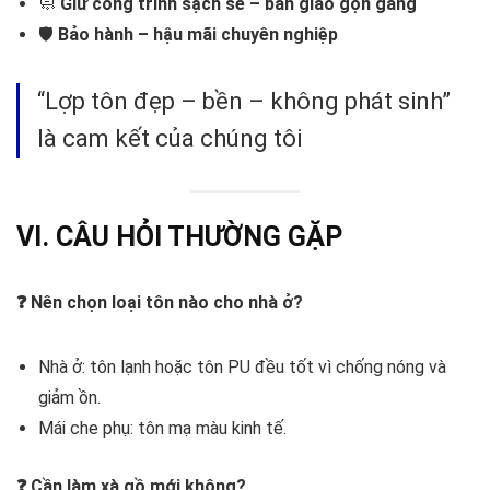
🧼
Giữ công trình sạch sẽ – bàn giao gọn gàng
🛡️
Bảo hành – hậu mãi chuyên nghiệp
“Lợp tôn đẹp – bền – không phát sinh”
là cam kết của chúng tôi
VI. CÂU HỎI THƯỜNG GẶP
❓ Nên chọn loại tôn nào cho nhà ở?
Nhà ở: tôn lạnh hoặc tôn PU đều tốt vì chống nóng và
giảm ồn.
Mái che phụ: tôn mạ màu kinh tế.
❓ Cần làm xà gồ mới không?