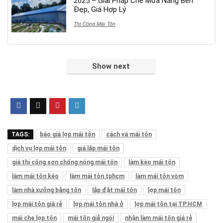
2025 – Giải Pháp Che Mưa Nắng Bền
Đẹp, Giá Hợp Lý
Thi Công Mái Tôn
Show next
TAGS:
báo giá lợp mái tôn
cách vá mái tôn
dịch vụ lợp mái tôn
giá lắp mái tôn
giá thi công sơn chống nóng mái tôn
làm kèo mái tôn
làm mái tôn kéo
làm mái tôn tphcm
làm mái tôn vòm
làm nhà xưởng bằng tôn
lắp đặt mái tôn
lợp mái tôn
lợp mái tôn giá rẻ
lợp mái tôn nhà ở
lợp mái tôn tại TP.HCM
mái che lợp tôn
mái tôn giả ngói
nhận làm mái tôn giá rẻ