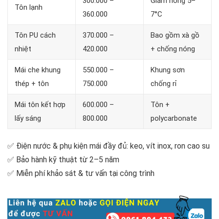
300.000 –
Giảm nóng 5–
Tôn lạnh
360.000
7°C
Tôn PU cách
370.000 –
Bao gồm xà gồ
nhiệt
420.000
+ chống nóng
Mái che khung
550.000 –
Khung sơn
thép + tôn
750.000
chống rỉ
Mái tôn kết hợp
600.000 –
Tôn +
lấy sáng
800.000
polycarbonate
✅ Điện nước & phụ kiện mái đầy đủ: keo, vít inox, ron cao su
✅ Bảo hành kỹ thuật từ 2–5 năm
✅ Miễn phí khảo sát & tư vấn tại công trình