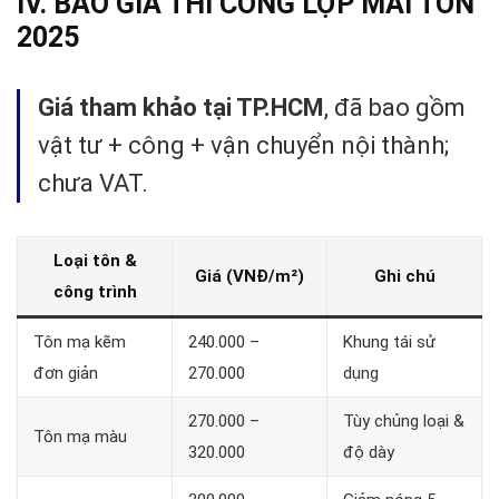
IV. BÁO GIÁ THI CÔNG LỢP MÁI TÔN
2025
Giá tham khảo tại TP.HCM
, đã bao gồm
vật tư + công + vận chuyển nội thành;
chưa VAT.
Loại tôn &
Giá (VNĐ/m²)
Ghi chú
công trình
Tôn mạ kẽm
240.000 –
Khung tái sử
đơn giản
270.000
dụng
270.000 –
Tùy chủng loại &
Tôn mạ màu
320.000
độ dày