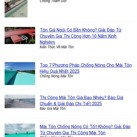
Chống Thấm Dột
Tôn Giả Ngói Có Bền Không? Giải Đáp Từ
Chuyên Gia Thi Công Hơn 10 Năm Kinh
Nghiệm
Kiến Thức Về Mái Tôn
Top 7 Phương Pháp Chống Nóng Cho Mái Tôn
Hiệu Quả Nhất 2025
Chống Nóng Mái Tôn
Thi Công Mái Tôn Giá Bao Nhiêu? Báo Giá
Chuẩn & Giải Đáp Chi Tiết 2025
Báo Giá Mái Tôn
Mái Tôn Chống Nóng Có Tốt Không? Giải Đáp
Từ Chuyên Gia Thi Công Mái Tôn