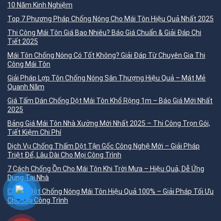
10 Năm Kinh Nghiệm
Top 7 Phương Pháp Chống Nóng Cho Mái Tôn Hiệu Quả Nhất 2025
Thi Công Mái Tôn Giá Bao Nhiêu? Báo Giá Chuẩn & Giải Đáp Chi
Tiết 2025
Mái Tôn Chống Nóng Có Tốt Không? Giải Đáp Từ Chuyên Gia Thi
Công Mái Tôn
Giải Pháp Lợp Tôn Chống Nóng Sân Thượng Hiệu Quả – Mát Mẻ
Quanh Năm
Giá Tấm Dán Chống Dột Mái Tôn Khổ Rộng 1m – Báo Giá Mới Nhất
2025
Bảng Giá Mái Tôn Nhà Xưởng Mới Nhất 2025 – Thi Công Trọn Gói,
Tiết Kiệm Chi Phí
Dịch Vụ Chống Thấm Dột Tận Gốc Công Nghệ Mới – Giải Pháp
Triệt Để, Lâu Dài Cho Mọi Công Trình
7 Cách Chống Ồn Cho Mái Tôn Khi Trời Mưa – Hiệu Quả, Dễ Ứng
Dụng Tại Nhà
Chống Dột Chống Nóng Mái Tôn Hiệu Quả 100% – Giải Pháp Tối Ưu
Cho Mọi Công Trình