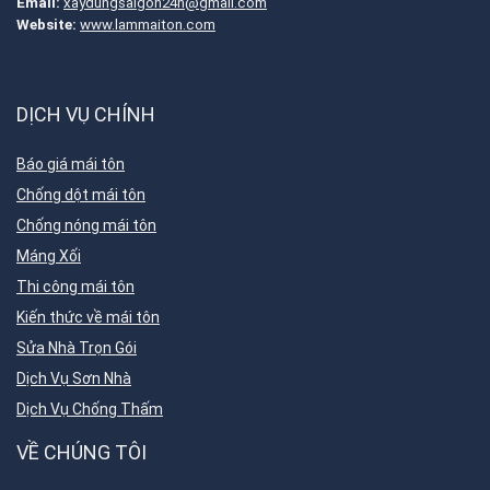
Email:
xaydungsaigon24h@gmail.com
Website:
www.lammaiton.com
DỊCH VỤ CHÍNH
Báo giá mái tôn
Chống dột mái tôn
Chống nóng mái tôn
Máng Xối
Thi công mái tôn
Kiến thức về mái tôn
Sửa Nhà Trọn Gói
Dịch Vụ Sơn Nhà
Dịch Vụ Chống Thấm
VỀ CHÚNG TÔI