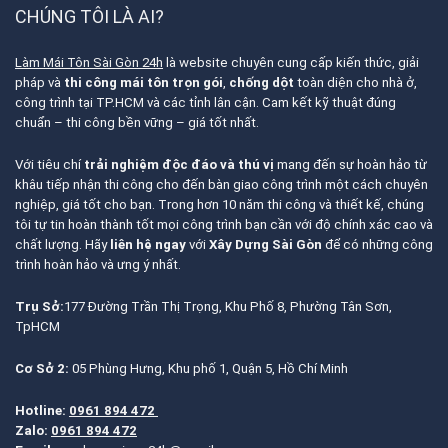
CHÚNG TÔI LÀ AI?
Làm Mái Tôn Sài Gòn 24h
là website chuyên cung cấp kiến thức, giải
pháp và
thi công mái tôn trọn gói
,
chống dột
toàn diện cho nhà ở,
công trình tại TP.HCM và các tỉnh lân cận. Cam kết kỹ thuật đúng
chuẩn – thi công bền vững – giá tốt nhất.
Với tiêu chí
trải nghiệm độc đáo và thú vị
mang đến sự hoàn hảo từ
khâu tiếp nhận thi công cho đến bàn giao công trình một cách chuyên
nghiệp, giá tốt cho bạn. Trong hơn 10 năm thi công và thiết kế, chúng
tôi tự tin hoàn thành tốt mọi công trình bạn cần với độ chính xác cao và
chất lượng. Hãy
liên hệ ngay
với
Xây Dựng Sài Gòn
để có những công
trình hoàn hảo và ưng ý nhất.
Trụ Sở:
177 Đường Trần Thị Trọng, Khu Phố 8, Phường Tân Sơn,
TpHCM
Cơ Sở 2:
05 Phùng Hưng, Khu phố 1, Quận 5, Hồ Chí Minh
Hotline:
0961 894 472
Zalo:
0961 894 472