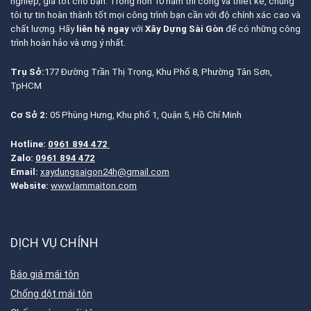
nghiệp, giá tốt cho bạn. Trong hơn 10 năm thi công và thiết kế, chúng
tôi tự tin hoàn thành tốt mọi công trình bạn cần với độ chính xác cao và
chất lượng. Hãy
liên hệ ngay
với
Xây Dựng Sài Gòn
để có những công
trình hoàn hảo và ưng ý nhất.
Trụ Sở:
177 Đường Trần Thị Trọng, Khu Phố 8, Phường Tân Sơn,
TpHCM
Cơ Sở 2:
05 Phùng Hưng, Khu phố 1, Quận 5, Hồ Chí Minh
Hotline:
0961 894 472
Zalo:
0961 894 472
Email:
xaydungsaigon24h@gmail.com
Website:
www.lammaiton.com
DỊCH VỤ CHÍNH
Báo giá mái tôn
Chống dột mái tôn