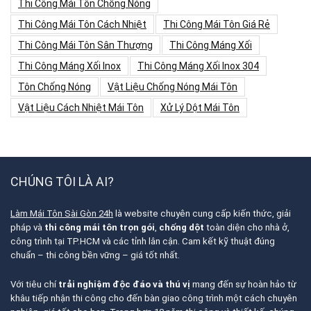
Thi Công Mái Tôn Chống Nóng
Thi Công Mái Tôn Cách Nhiệt
Thi Công Mái Tôn Giá Rẻ
Thi Công Mái Tôn Sân Thượng
Thi Công Máng Xối
Thi Công Máng Xối Inox
Thi Công Máng Xối Inox 304
Tôn Chống Nóng
Vật Liệu Chống Nóng Mái Tôn
Vật Liệu Cách Nhiệt Mái Tôn
Xử Lý Dột Mái Tôn
CHÚNG TÔI LÀ AI?
Làm Mái Tôn Sài Gòn 24h
là website chuyên cung cấp kiến thức, giải
pháp và
thi công mái tôn trọn gói
,
chống dột
toàn diện cho nhà ở,
công trình tại TP.HCM và các tỉnh lân cận. Cam kết kỹ thuật đúng
chuẩn – thi công bền vững – giá tốt nhất.
Với tiêu chí
trải nghiệm độc đáo và thú vị
mang đến sự hoàn hảo từ
khâu tiếp nhận thi công cho đến bàn giao công trình một cách chuyên