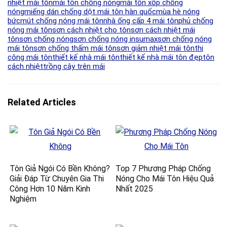
nhiệt mái tôn
mái tôn chống nóng
mái tôn xốp chống
nóng
miếng dán chống dột mái tôn hàn quốc
mùa hè nóng
bức
mút chống nóng mái tôn
nhà ống cấp 4 mái tôn
phủ chống
nóng mái tôn
sơn cách nhiệt cho tôn
sơn cách nhiệt mái
tôn
sơn chống nóng
sơn chống nóng insumax
sơn chống nóng
mái tôn
sơn chống thấm mái tôn
sơn giảm nhiệt mái tôn
thi
công mái tôn
thiết kế nhà mái tôn
thiết kế nhà mái tôn đẹp
tôn
cách nhiệt
trồng cây trên mái
Related Articles
Tôn Giả Ngói Có Bền Không?
Top 7 Phương Pháp Chống
Giải Đáp Từ Chuyên Gia Thi
Nóng Cho Mái Tôn Hiệu Quả
Công Hơn 10 Năm Kinh
Nhất 2025
Nghiệm