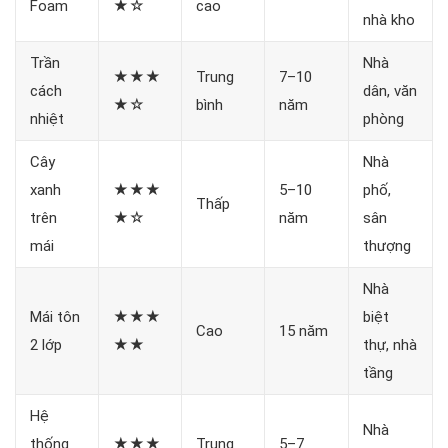
Foam
★☆
cao
nhà kho
Trần
Nhà
★★★
Trung
7–10
cách
dân, văn
★☆
bình
năm
nhiệt
phòng
Cây
Nhà
xanh
★★★
5–10
phố,
Thấp
trên
★☆
năm
sân
mái
thượng
Nhà
Mái tôn
★★★
biệt
Cao
15 năm
2 lớp
★★
thự, nhà
tầng
Hệ
Nhà
thống
★★★
Trung
5–7