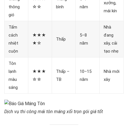
xưởng,
thông
☆☆
bình
năm
mái kín
gió
Tấm
Nhà
cách
★★★
5–8
đang
Thấp
nhiệt
★☆
năm
xây, cải
cuộn
tạo nhẹ
Tôn
lạnh
★★★
Thấp –
10–15
Nhà mới
màu
☆☆
TB
năm
xây
sáng
Dịch vụ thi công mái tôn máng xối trọn gói giá tốt