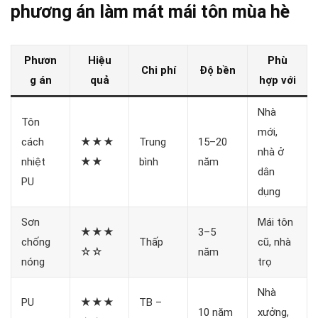
phương án làm mát mái tôn mùa hè
Phươn
Hiệu
Phù
Chi phí
Độ bền
g án
quả
hợp với
Nhà
Tôn
mới,
cách
★★★
Trung
15–20
nhà ở
nhiệt
★★
bình
năm
dân
PU
dụng
Sơn
Mái tôn
★★★
3–5
chống
Thấp
cũ, nhà
☆☆
năm
nóng
trọ
Nhà
PU
★★★
TB –
10 năm
xưởng,