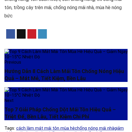
tôn
,
trồng cây trên mái
,
chống nóng mái nhà
,
mùa hè nóng
bức
Previous
Hướng Dẫn 8 Cách Làm Mái Tôn Chống Nóng Hiệu
Quả – Mát Mẻ, Tiết Kiệm, Bền Lâu
Next
Top 7 Giải Pháp Chống Dột Mái Tôn Hiệu Quả –
Triệt Để, Bền Lâu, Tiết Kiệm Chi Phí
Tags:
cách làm mát mái tôn mùa hè
chống nóng mái nhà
giảm